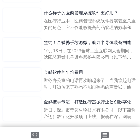
们是哪个英文单词的缩写呢？具体的含义又是什
么呢？
什么样子的医药管理系统软件更好用？
在医疗行业中，医药管理系统软件扮演着至关重
要的角色。它不仅能够提高药品管理的效率和准
确性，还能保障患者安全，同时符合法规要求。
一个好用的医药管理系统软件应具备以下特点。
签约！金蝶携手芯源微，助力半导体装备制造领
首先，系统的界面应直观易用，允许用户无障碍
先企业迈向世界
10月18日，在2023全球工业互联网大会期间，
地进行操作。 复杂的
沈阳芯源微电子设备股份有限公司（以下简
称“芯源微”）与金蝶软件（中国）有限公司（以
下简称“金蝶”）在辽宁沈阳签署战略合作协议。
金蝶软件的年均费用
此次合作，将基于金蝶云·星空，建设芯源微运
财务办公室的电话再次响起来了，当我拿起电话
营管控平台，从而实现公司产研一体化、业财一
时，耳边传来了熟悉不能再熟悉的声音啦，他就
体化，提升公司整体业务水平。
是金蝶服务人员的声音，以前只要是在使用金蝶
软件过程中遇到任何问题，我都可以获得金蝶服
金蝶携手帝迈，打造医疗器械行业信创数字化标
务人员的帮助，而这次电话铃声的响起，是因为
杆
近日，深圳市帝迈生物技术有限公司（以下简称
一年的使用时间已经到了。我们公司用的是金蝶
帝迈）数字化升级项目上线汇报会在深圳圆满召
KIS系列的标准版，一年的服务费是1000元/年。
开。帝迈携手金蝶软件（中国）有限公司（以下
刚看到这个1000元这个数字的时候，你是不是也
简称
法律声明
|
隐私政策
觉得有点高了，但是在一年的使用的过程中还有
©2026金蝶软件（中国）有限公司
粤ICP备05041751号
金蝶后台提供人工服务价值来说，我们还是很划