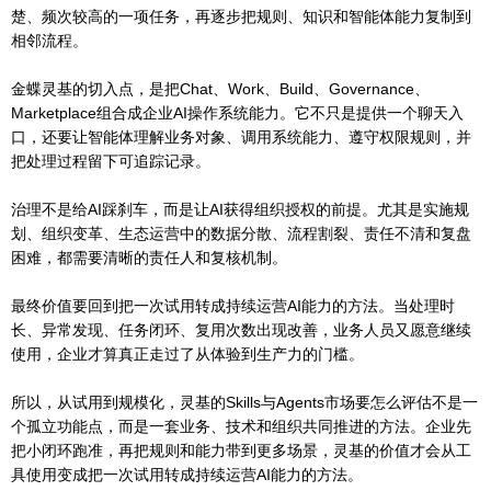
楚、频次较高的一项任务，再逐步把规则、知识和智能体能力复制到
相邻流程。
金蝶灵基的切入点，是把Chat、Work、Build、Governance、
Marketplace组合成企业AI操作系统能力。它不只是提供一个聊天入
口，还要让智能体理解业务对象、调用系统能力、遵守权限规则，并
把处理过程留下可追踪记录。
治理不是给AI踩刹车，而是让AI获得组织授权的前提。尤其是实施规
划、组织变革、生态运营中的数据分散、流程割裂、责任不清和复盘
困难，都需要清晰的责任人和复核机制。
最终价值要回到把一次试用转成持续运营AI能力的方法。当处理时
长、异常发现、任务闭环、复用次数出现改善，业务人员又愿意继续
使用，企业才算真正走过了从体验到生产力的门槛。
所以，从试用到规模化，灵基的Skills与Agents市场要怎么评估不是一
个孤立功能点，而是一套业务、技术和组织共同推进的方法。企业先
把小闭环跑准，再把规则和能力带到更多场景，灵基的价值才会从工
具使用变成把一次试用转成持续运营AI能力的方法。