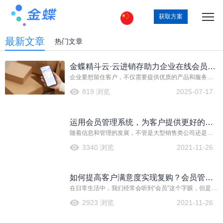
获取方案
最新文章
热门文章
金蝶精斗云·云进销存助力企业在线会员管
企业要想留住客户，不仅需要提供优质的产品和服务，
理
还需要构建一套高效、智能的在线会员管理体系。金蝶
819 浏览
2025-07-17
精斗云·云进销存作为一款广泛应用于多门店、多仓库微
型商贸企业的智能供应链管理工具，不仅在库存管理、
销售管理等方面表现出色，更在在线会员管理领域展现
运用会员管理系统，为客户提供更好的服
了其独特的优势，为企业的精细运营提供了强有力的支
持。
随着信息和管理的发展，不管是大型销售类公司还是私
务，实现精准营销
营行业，都越来越看重会员客户的管理的重要性。所以
3340 浏览
2021-11-26
选择一套合适的会员管理系统就显得尤为重要，使用好
会员管理系统可以为商家创造更多价值。
如何提高客户满意度实现复购？会员管理
在日常生活中，我们经常会听到“会员”这个字眼，但是对
软件能带来哪些助力
于会员管理软件是比较陌生，顾名思义，会员管理软件
2923 浏览
2021-11-26
是一款针对于管理会员的软件。因为一个店铺对于会员
的管理工作是十分繁琐的，如果仅仅是靠传统的手工模