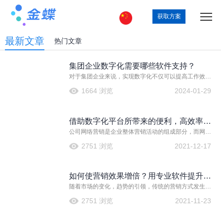
获取方案
最新文章
热门文章
集团企业数字化需要哪些软件支持？
对于集团企业来说，实现数字化不仅可以提高工作效
率，还能为企业带来更多的商业机会。那么，集团企业
1664 浏览
2024-01-29
在进行数字化转型时需要哪些软件支持呢？本文将从以
下几个方面进行探讨。 企业资源规划（ERP）系统是集
团企业数字化的基础。ERP系统可以帮助企业
借助数字化平台所带来的便利，高效率进
公司网络营销是企业整体营销活动的组成部分，而网络
行公司网络营销
营销作为一种借助网络的公司营销活动，与传统营销有
2751 浏览
2021-12-17
很大的不同。利用网络进行营销，可以不受地域限制，
一条营销内容发布在网上后，全国各地都可以看到。
如何使营销效果增倍？用专业软件提升网
随着市场的变化，趋势的引领，传统的营销方式发生了
络营销管理效率
转变，企业需要建立广泛的连接，以便更好的服务消费
2751 浏览
2021-11-23
者，更多的与消费者互动。重新定义客户类型、客户关
系、渠道层级、渠道职能，利用新技术赋能渠道，激活