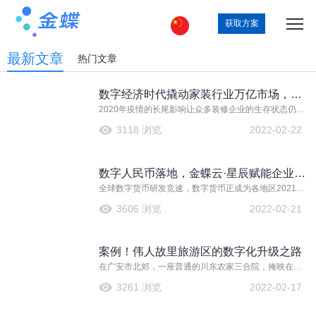
获取方案
最新文章
热门文章
数字经济时代撬动家装行业万亿市场，企
2020年疫情的长尾影响让众多装修企业的生存状态仍然
业如何抢占蓝海？
十分严峻，市场消费意愿恢复速度慢，海外市场受阻，
3118 浏览
2022-02-22
均使家居家装行业陷入营销低谷。虽然媒体不断报道家
居家装市场规模又暴增至多少万亿，行业经济体量又提
升了多少倍，但是身处在这个万亿市场里，装修企业依
数字人民币落地，金蝶云·星辰赋能企业接
然深感“业绩真难做”。
全球数字货币研发竞速，数字货币正成为各地区2021年
入支付能力
研究推进的热点词。近日，广东省、北京市、上海市纷
3606 浏览
2022-02-21
纷发布2021年《政府工作报告》。在2021年规划中，这
三地政府都不约而同的提到了数字货币。
案例！伟人故里旅游区的数字化升级之路
在广安市北郊，一座普通的川东农家三合院，掩映在一
片慈竹之中，当地老百姓亲切的称呼它“邓家老院子”。
3261 浏览
2022-02-17
100多年前，邓小平从这里走出，开启了他的戎马生涯以
及波澜壮阔的一生。