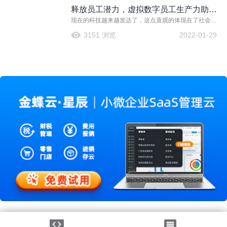
庭的灯光氛围、空调温度等，实现人、空间和设备有序
释放员工潜力，虚拟数字员工生产力助力
交互的智能体验。
现在的科技越来越发达了，这点直观的体现在了社会的
企业发展加速
方方面面，曾几何时电视都是贵重品，到现在不需要花
3151 浏览
2022-01-29
费太多就能给家里安装一整套智能家居。科技发展让我
们的生活变得更加美好了，对于企业来说，也有着不小
的帮助。
法律声明
|
隐私政策
©2026金蝶软件（中国）有限公司
粤ICP备05041751号