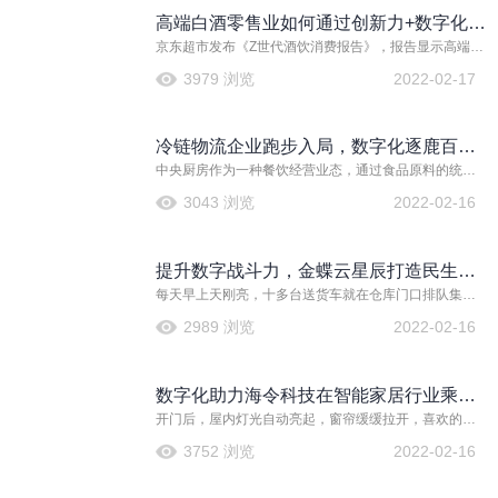
高端白酒零售业如何通过创新力+数字化打
京东超市发布《Z世代酒饮消费报告》，报告显示高端白
法赢得市场？
酒线上消费趋势明显，800元及以上产品占比为70%，线
3979 浏览
2022-02-17
上消费超过线下。高端白酒的社交属性越来越强，具有
一定经济基础的“30+”成为白酒核心消费群体。
冷链物流企业跑步入局，数字化逐鹿百亿
中央厨房作为一种餐饮经营业态，通过食品原料的统一
级赛道
采购、统一加工、统一配送，设备自动化运作，实现食
3043 浏览
2022-02-16
品生产的标准化、规模化、集约化和信息化。
提升数字战斗力，金蝶云星辰打造民生行
每天早上天刚亮，十多台送货车就在仓库门口排队集中
业“数字新引擎”
装货，把前一天客户订的米、油以及调味料等按订单分
2989 浏览
2022-02-16
拣后装上车。车队要赶在8点之前出发，在客户的店铺开
门前把货送到。从一个市场的粮油门市到拥有一个十多
台车队、覆盖周边区域超过一千多家商户的生活服务供
数字化助力海令科技在智能家居行业乘风
应商，河北谊博商贸在粮油零售批发这个行业坚持了20
年。
开门后，屋内灯光自动亮起，窗帘缓缓拉开，喜欢的音
而起
乐响起，照镜子可以检测皮肤健康指数…科幻大片中的
3752 浏览
2022-02-16
场景正在寻常百姓家中上演。事先预设好生活情境，通
过智能语音音箱或者智能家居控制面板可以快速切换家