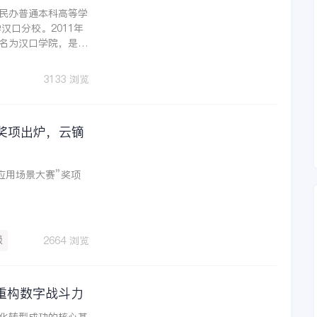
民办普通本科高等学
汉口分校。2011年
名为汉口学院，是全
所高校之一。2014
先进入二本招生高校，
3133 浏览
生的高校之一。
奖项出炉，云镝
应用场景大赛”奖项
级
2664 浏览
重构数字战斗力