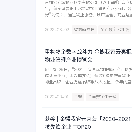
贵州宏立城物业服务有限公司（以下简称“宏立城”
年，前身系贵阳山水黔城物业管理有限公司。公
好”为使命，通过物业服务、城市运营、商业运
主营业务核心，探索出一条具有特色的城市服务
致力于智慧城市建设，从智慧交通、智慧消防、
智慧新零售
全面数字化升级
2022-03-02
疗、智慧教育、智慧信息、智慧商业等七大板块
章。
重构物企数字战斗力 金蝶我家云亮相2
物业管理产业博览会
6月23-25日，“2021上海国际物业管理产业
馆隆重举行，本次博览会汇聚200多家智慧物业
物业品牌，企业党建品牌等八大展区，今年的盛
基础上再创盛举，形成了“博览会+主论坛+8场
会”的多维格局，聚焦行业品牌企业与产业链上
金蝶
全面数字化升级
2022-03-01
热点领域，布局行业整体发展所亟需的生态体系。
的展会规模、200+家全球物业相关企业、20+
到了来自全国的25000+行业内外人士到场。
获奖 | 金蝶我家云荣获「2020-202
技先锋企业 TOP20」