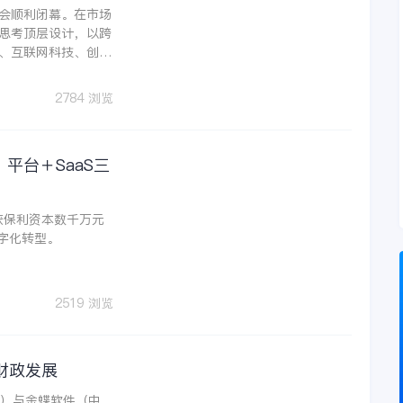
化峰会顺利闭幕。在市场
思考顶层设计，以跨
、互联网科技、创
展等多维度共同探讨地
过与他山之石的碰撞
2784 浏览
一步共建不动产数字
平台＋SaaS三
获保利资本数千万元
数字化转型。
2519 浏览
财政发展
”）与金蝶软件（中