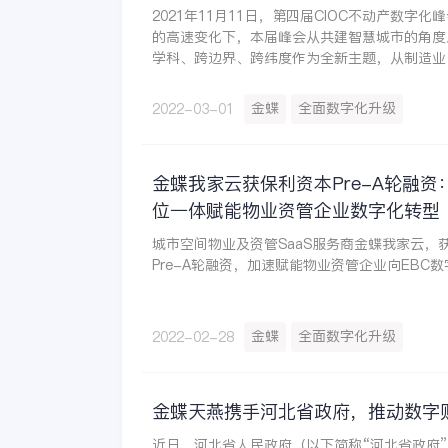
2021年11月11日，第四届CIOC不动产数字
的高速变化下，本届峰会从共建智慧城市的角度
学科、跨边界、跨纬度作为全新主题，从制造业
投、新消费观、“双碳”目标下的地产可持续发
产数字化之路上的多种可能性，希望地产行业通
金蝶
全面数字化升级
2022-03-01
和交流，更高效地在多场景推动数字化落地，进
化生态。
金蝶我家云获保利资本Pre-A轮融资：
位一体赋能物业资管企业数字化转型
城市空间物业及资管SaaS服务商金蝶我家云，
Pre-A轮融资，加速赋能物业资管企业向EBC
金蝶
全面数字化升级
2022-02-28
金蝶天燕携手河北省政府，推动数字
近日，河北省人民政府（以下简称“河北省政府