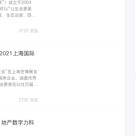
）成立于2004
司以“让生活更美
营、生态运营、四大
之道。近年来，公司
智慧安防、智慧医
3123 浏览
，开启智慧生活新篇
021上海国际
博览会”在上海世博展览
服务企业，涵盖优秀
会更是在以往历届的
分论坛+1场研讨
下游企业，关注行业
2732 浏览
，以15000平方米
场高端专业论坛，吸引
1 地产数字力科