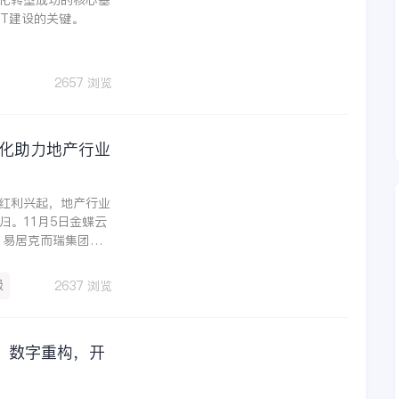
化转型成功的核心基
IT建设的关键。
2657 浏览
字化助力地产行业
红利兴起，地产行业
。11月5日金蝶云
，易居克而瑞集团副
趋势与数字化应对策
级
2637 浏览
：数字重构，开