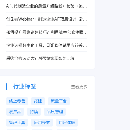
AI时代制造企业的质量升级路线：检验→追溯
→预防
创见者Webinar：制造企业AI“顶层设计”常见
误区与纠偏清单
如何提升网络销售技巧？利用数字化软件赋能
轻松上手
企业选择数字化工具，ERP软件试用应该关注
那些要点？
采购价格波动大？AI帮你实现智能比价
行业标签
查看更多
线上零售
搭建
流量平台
农产品
持续
品质管理
管理工具
应用模式
用户体验