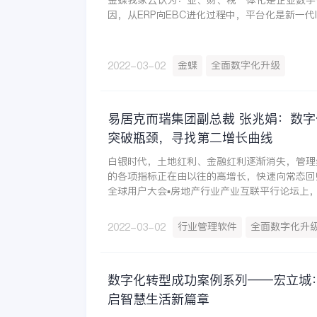
金蝶我家云认为：业、财、税一体化是企业数字
因，从ERP向EBC进化过程中，平台化是新一代
金蝶
全面数字化升级
2022-03-02
易居克而瑞集团副总裁 张兆娟：数
突破瓶颈，寻找第二增长曲线
白银时代，土地红利、金融红利逐渐消失，管理
的各项指标正在由以往的高增长，快速向常态回归
全球用户大会▪房地产行业产业互联平行论坛上
总裁张兆娟结合相关研究数据就房地产产业发展
略进行了全方位解读。
行业管理软件
全面数字化升
2022-03-02
数字化转型成功案例系列——宏立城
启智慧生活新篇章