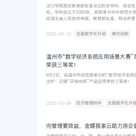
汉口学院是经教育部批准设立的多学科、综合性
校。学校创立于2000年，其前身为华中师范大学
经湖北省人民政府申报，教育部批准，转设并更
国首批由独立学院转设为普通民办本科高校的17
年经省教育厅批准成为全省32所同类高校中率
全面数字化升级
模式创新
2022-03-10
也是湖北省民办高校首批联合招收培养硕士研究
温州市“数字经济系统应用场景大赛”
荣获三等奖！
8月2日，由温州市经信局举办的“数字经济系统
出炉：云镝“采销协同”产品应用荣获三等奖！
经济管理软件
全面数字化升
2022-03-08
向管理要效益，金蝶我家云助力房企