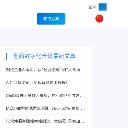
登录
|
注册
获取方案
全面数字化升级最新文章
制造企业AI落地：从“经验拍板”到“人机协同
决策”的转变
AI如何帮助企业实现智能费用分析？
SaaS管理云金蝶云星辰，携小微企业共建业
财税一体化新生态
MES 如何实现质量追溯，减少 60% 索赔风
险？
以软件服务赋能智能制造，金蝶云·星空加
速“专精特新”企业数字化转型