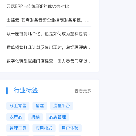
云端ERP与传统ERP的优劣势对比
金蝶云·苍穹财务云帮企业控制财务系统，提
升管理能力和盈利能力
从一厘钱到几个亿，他是如何成为塑料包装大
王的？
插单频繁打乱计划反复出现时，总经理评估数
转服务商别急着签约，先看这三步
数字化转型赋能门店经营，助力零售门店货品
管理科学高效
行业标签
查看更多
线上零售
搭建
流量平台
农产品
持续
品质管理
管理工具
应用模式
用户体验