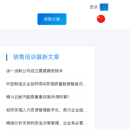
登录
|
注册
获取方案
销售培训最新文章
谈一谈新公司成立要建哪些账本
中型制造企业如何用AI实现质量数据智能识
别？
精斗云被汽配商重重包围所谓何事？
如何实现人力资源管理数字化，助力企业组织
建设
精细分析支持的资金决策管理，企业有必要进
行全面预算吗？