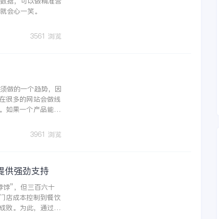
大数据，可以做精准营
人就会心一笑。
3561 浏览
必须做的一个趋势，因
在很多的网站会做线
。如果一个产品能够
线上线下同时存在一
线下能够给客户带来
3961 浏览
提供强劲支持
饽饽”，但三百六十
门店成本控制到餐饮
成败。为此，通过更
业的选择。