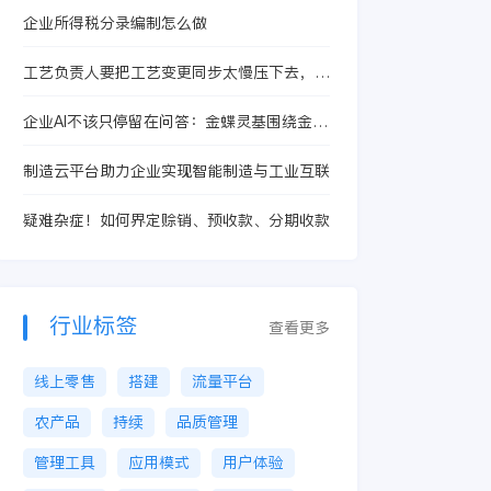
企业所得税分录编制怎么做
工艺负责人要把工艺变更同步太慢压下去，装
备制造企业选数转服务商第一步先确认什么
企业AI不该只停留在问答：金蝶灵基围绕金蝶
33年管理沉淀解决什么问题
制造云平台助力企业实现智能制造与工业互联
疑难杂症！如何界定赊销、预收款、分期收款
行业标签
查看更多
线上零售
搭建
流量平台
农产品
持续
品质管理
管理工具
应用模式
用户体验