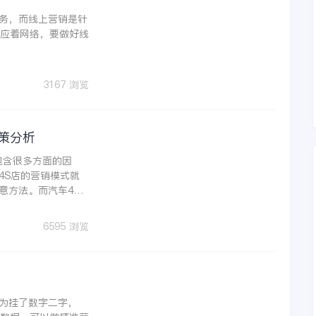
务，而线上营销是针
对应着网络，要做好线
3167 浏览
策分析
包含很多方面的因
4S店的营销模式就
意方法。而汽车4S
必要掌握到的。
6595 浏览
为挂了数字二字，