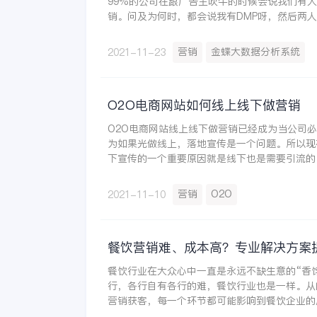
99%的公司在跟广告主吹牛的时候会说我们有
销。问及为何时，都会说我有DMP呀，然后两
营销
金蝶大数据分析系统
2021-11-23
O2O电商网站如何线上线下做营销
O2O电商网站线上线下做营销已经成为当公司
为如果光做线上，落地宣传是一个问题。所以现
下宣传的一个重要原因就是线下也是需要引流的
线下做宣传，线上引流都做起来。那么就解决了
个问题，那就是线上必须有足够多的流量。然后
营销
O2O
2021-11-10
大量的真实的体验。
餐饮营销难、成本高？专业解决方案
餐饮行业在大众心中一直是永远不缺生意的“香
行，各行自有各行的难，餐饮行业也是一样。从
营销获客，每一个环节都可能影响到餐饮企业的
多专业创新方案来解决发展挑战成为越来越多企