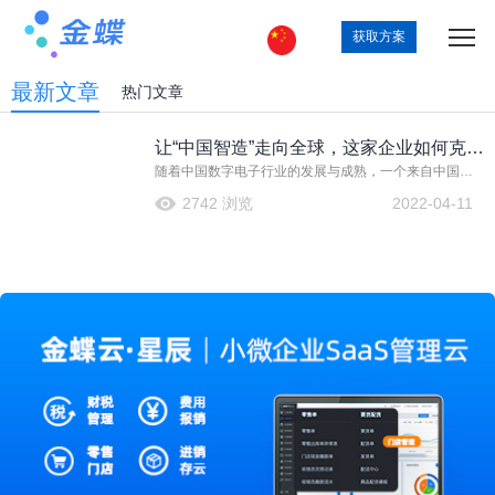
获取方案
最新文章
热门文章
让“中国智造”走向全球，这家企业如何克
随着中国数字电子行业的发展与成熟，一个来自中国的
服“出海”困局？
新趋势正在横扫全球每一个角落——到电商上淘“中国数
2742 浏览
2022-04-11
码”，从工业时代进入“新工业时代”，中国数码电子行业
也经历了许多变革，从“中国制造”走向了“中国智造”并凭
借产品质量与性价比席卷全球，受到诸多海外买家的喜
爱。