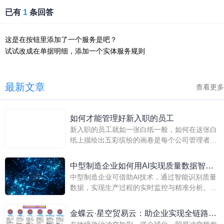
已有
1
条回答
这是在按钮里添加了一个服务是吧？
试试改成在单据明细，添加一个实体服务规则
最新文章
查看更多
如何才能管理好新入职的员工
新入职的员工就如一张白纸一般，如何在这张白
纸上描绘出五彩缤纷的画卷是每个公司管理者应
该考虑的一个问题。如何才能管理好新入职的员
工呢?
中型制造企业如何用AI实现质量数据智能
中型制造企业可借助AI技术，通过智能识别质量
识别？
数据，实现生产过程的实时监控与精准分析。这
不仅能快速定位缺陷根源，还能优化工艺参数，
从而显著提升产品合格率与生产效率，推动质量
金蝶云·星空贸易云：助企业实现全链路数
管理向智能化、自动化转型。