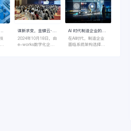
阿
集成及AI技术应用，
损益，生成报表，打
来
解决物料编码、变更
印凭证、账簿、报表
精斗
效率等行业痛点，旨
等，看上去有好几个
听
在提升实施成功率与
步骤，其实熟练起来
88
业务适配性，满足企
很简单，只要将数据
谋新求变，金蝶云·星
AI 时代制造企业的系
商
业个性化与高效管理
输入就可以。显而易
人机
空参加电子高科技行
统架构选择
技
2024年10月18日，由
在AI时代，制造企业
。
需求。
见，我们把每一个步
业智能制造论坛
e-works数字化企业
面临系统架构选择的
骤的内容理解清楚，
经
网主办的“2024电子
关键挑战。核心在于
然后根据财务软件的
，正
高科技行业智能制造
通过模块化设计（如
指示，把相应的数据
、
论坛”在苏州成功召
CBB）管理海量物料
填入其中就能够把整
开。本次论坛吸引了
编码，并借助PLM等
个财务工作理顺。
决
智能制造领域权威专
系统优化变更流程，
家、电子制造企业高
以提升效率、应对定
效
层领导、智能制造负
制化需求，实现智能
字
责人、CIO及信息化负
化升级与业务破局。
级
责人等300余名嘉宾的
热情参与。