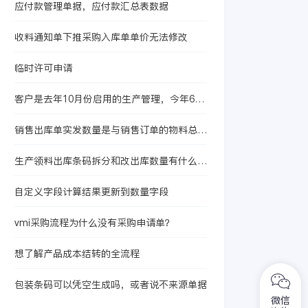
应付款管理单据，应付款汇总表数据
收料通知单下推采购入库单单价无法修改
临时许可申请
客户是去年10月份启用的生产管理，今年6月
启用的存货核算，现在想启用产品成本核算
销售出库单实发数量是与销售订单的物料总数
量挂钩吗？
生产领料出库条码拆分和改出库数量有什么本
质区别？
自定义字段计算结果更新到数量字段
vmi采购流程为什么没有采购申请单？
想了解产品成本结转的全流程
包装条码可以凭空生成吗，或者说不来源单据
微信