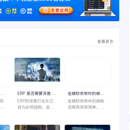
查看更多
助
ERP 是否需要深度行
金蝶财务软件的做账
业化
流程是什么？
实
ERP的深度行业化已
金蝶财务软件的做账
抱
成为必然趋势。金蝶
流程其实很简单。一
。
云星空旗舰版等产品
般包括凭证字设置，
市场
正聚焦细分行业，通
参数设置，凭证录
云
过模块化设计、PLM
入，凭证过账，转结