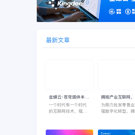
最新文章
金蝶云·苍穹提供丰富
拥抱产业互联网，
的API云服务，使企业
力批发零售业转型
一个时代有一个时代
为助力批发零售业
综合效率提升
的互联网技术，现在
现数字化转型，拥
这个时代的技术，毫
产业互联网新时代
无疑问就是云计算。
近日， 1688智慧
近年来，云计算保持
ERP生态伙伴精斗