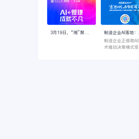
稳定增速，今天的云
专场游学会在杭州
计算，已经成长为了
里园区顺利举行。
一个巨大的行业和生
自全国的近400位
态。这也使得云计
云伙伴精英共同聆
算，从一个看上去那
智慧市场介绍、16
3月19日，“湘”聚长
制造企业AI落地：
么美的生僻词汇，成
电商运营经验，共
沙，解锁AI+管理的无
从“经验拍板”到“
制造企业正借助AI
为了一个妇孺皆知的
智慧市场转型升级
限可能
协同决策”的转变
术推动决策模式变
名词。
革。传统依赖个人
验的“拍板”方式
逐步转向数据驱动
人机协同的智能决
策。这不仅能提升
策的科学性与精准
度，还能优化运营
率，是企业实现数
化转型与智能化升
的关键路径。