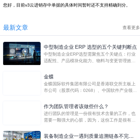
您好，目前v3云进销存中单据的具体时间暂时还不支持精确到分。
最新文章
查看更多
中型制造企业 ERP 选型的五个关键判断点
中型制造企业ERP选型需聚焦五个关键点：行业
适配性、产品模块化能力、物料与变更管理效
率、实施路径清晰度及智能应用水平。选型应确
保系统能精准匹配细分行业需求，有效提升从设
金蝶
计到生产的协同效率，并具备可扩展的智能化功
金蝶国际软件集团有限公司是香港联交所主板上
能，以支撑企业长期发展。
市公司（股票代码：0268）、中国软件产业领导
厂商、亚太地区企业管理软件及中间件软件龙头
企业、全球领先的在线管理及电子商务服务商。
作为团队管理者该做些什么？
进行团队的管理是一份很有技术含量的工作，也
需要一颗强大的心脏，因为，这份工作是很有压
力的。或许，人们也在进行讨论，那就是作为团
队管理者该做些什么？其实，如果一个团队管理
装备制造企业一遇到质量追溯链条不完
者能够做到以下的这些，那么已然是很优秀的