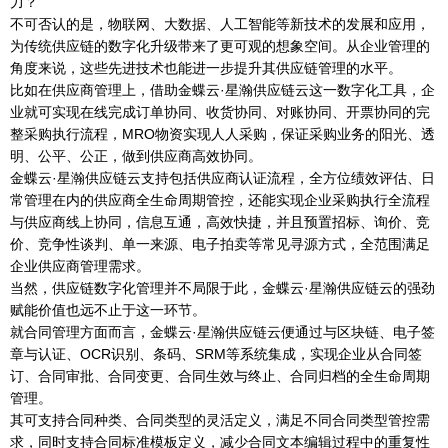
力？
不可否认的是，物联网、大数据、人工智能等新技术的发展和应用，
为传统供应链的数字化升级带来了更可观的想象空间。从企业管理的
角度来说，这些先进技术也能进一步提升其供应链管理的水平。
比如在供应商管理上，借助金蝶云·星瀚供应链云这一数字化工具，企
业就可实现在线完成订单协同、收货协同、对账协同、开票协同的完
整采购执行流程，MRO物资实现人人采购，保证采购业务的阳光、透
明、公平、公正，做到供应商高效协同。
金蝶云·星瀚供应链云支持包括供应商认证流程，全方位绩效评估、日
常管理在内的供应商全生命周期管控，还能实现企业采购执行全流程
与供应商线上协同，信息互通，高效快捷，并且预置招标、询价、竞
价、竞争性谈判、单一来源、电子拍卖等常见寻源方式，全范围满足
企业供应商管理需求。
当然，供应链数字化管理并不局限于此，金蝶云·星瀚供应链云的强劲
赋能价值也远不止于这一环节。
就合同管理方面而言，金蝶云·星瀚供应链云便通过与区块链、电子签
章与认证、OCR识别、条码、SRM等系统集成，实现企业从合同签
订、合同审批、合同变更、合同生效与终止、合同归档的全生命周期
管理。
其可支持合同种类、合同类型的灵活定义，满足不同合同类型管控需
求，同时支持合同标准模板定义，减少合同文本编辑过程中的重复性