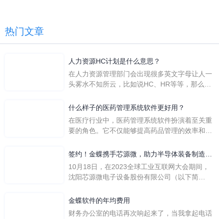
热门文章
人力资源HC计划是什么意思？
在人力资源管理部门会出现很多英文字母让人一
头雾水不知所云，比如说HC、HR等等，那么它
们是哪个英文单词的缩写呢？具体的含义又是什
么呢？
什么样子的医药管理系统软件更好用？
在医疗行业中，医药管理系统软件扮演着至关重
要的角色。它不仅能够提高药品管理的效率和准
确性，还能保障患者安全，同时符合法规要求。
一个好用的医药管理系统软件应具备以下特点。
签约！金蝶携手芯源微，助力半导体装备制造领
首先，系统的界面应直观易用，允许用户无障碍
先企业迈向世界
10月18日，在2023全球工业互联网大会期间，
地进行操作。 复杂的
沈阳芯源微电子设备股份有限公司（以下简
称“芯源微”）与金蝶软件（中国）有限公司（以
下简称“金蝶”）在辽宁沈阳签署战略合作协议。
金蝶软件的年均费用
此次合作，将基于金蝶云·星空，建设芯源微运
财务办公室的电话再次响起来了，当我拿起电话
营管控平台，从而实现公司产研一体化、业财一