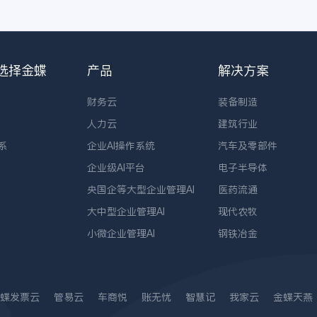
选择金蝶
产品
解决方案
财务云
装备制造
人力云
建筑行业
系
企业AI操作系统
汽车及零部件
企业级AI平台
电子半导体
央国企等大型企业管理AI
医药流通
大中型企业管理AI
现代农牧
小微企业管理AI
钢铁冶金
蝶发票云
管易云
车商悦
账无忧
智慧记
我家云
金蝶天燕