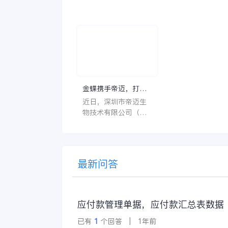
让人一头雾水不知所
至关重要的角色。
云，比如说HC、HR
不仅能够提高药品
等等，那么它们是哪
理的效率和准确性
个英文单词的缩写
还能保障患者安全
呢？具体的含义又是
同时符合法规要求
什么呢？
一个好用的医药管
系统软件应具备以
特点。 首先，系统的
金蝶携手帝迈，打造
界面应直观易用，
医疗器械行业信创数
近日，深圳市帝迈生
许用户无障碍地进
字化标杆
物技术有限公司（以
操作。 复杂的
下简称帝迈）数字化
升级项目上线汇报会
在深圳圆满召开。帝
迈携手金蝶软件（中
最新问答
国）有限公司（以下
简称
应付款管理单据，应付款汇总表数据
已有
1
个回答 | 1年前