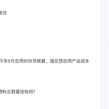
我们还是很划算的。
所以每年对金蝶软件
的采购已经成为我们
修改
公司的固定支出，我
们老板也是很机智
的，他总是说，跟人
力工作时间工作效率
比较，这1000元花费
太值啦！那么接下来
我们一起看看金蝶财
务软件的每年收费情
况吧！
，今年6月启用的存货核算，现在想启用产品成本
物料总数量挂钩吗？