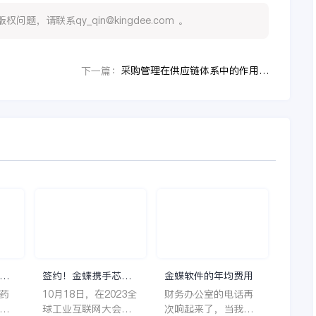
，请联系qy_qin@kingdee.com 。
采购管理在供应链体系中的作用与影响
下一篇：
理
签约！金蝶携手芯源
金蝶软件的年均费用
微，助力半导体装备
药
10月18日，在2023全
财务办公室的电话再
制造领先企业迈向世
着
球工业互联网大会期
次响起来了，当我拿