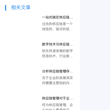
相关文章
一站式搞定供应链管
理，金蝶赋能企业效
过去的供应链是一个
率效益双提升
线性的、链式的结
构，而现在及未来，
数据也是海量、非结
数字技术与供应链模
构化的；因此对于大
式密切融合，供应链
多数企业而言，数字
依托快速发展的数字
管理走向数字化
化供应链转型正成为
信息技术，行业数字
一个关键任务路径,
化转型的进程不断推
连接供应商、物流供
进，对于企业而言，
应商、金融服务商、
分析供应链管理存在
借助数字信息技术优
工厂、仓库、代理
的问题及对策
化企业发展管理，将
关于企业的发展其实
商、甚至是同一公司
获得更充足的发展助
所需要注意到的内容
内部的不同部门，以
力。比如在供应链管
还不少，因为现在的
及实现各种企业系统
理上，借助创新技术
企业想要发展的更好
的互联；供应链成为
赋能走向数字化，为
供应链管理对于企业
就要注意到各种方面
一个无处不在的网
解决行业难题提供了
的重要价值分析
的问题，尤其是在企
何为供应链管理，企
络，被每个个人和企
创新方案，金蝶数字
业的客源上才是最重
业为什么重视供应链