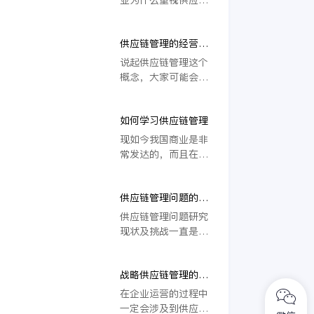
业所运用。
化供应链解决方案便
要的，当然企业的产
管理？下面一起学习
是其一。
品品质也是非常重要
下。供应链管理就是
的一点，唯有确保品
供应链管理的经营理
协调企业内外资源来
质才能够让企业发展
念是什么？
共同满足消费者需
说起供应链管理这个
的更好。而供应链对
求。首先，供应链管
概念，大家可能会有
一个企业也是非常重
理可以帮助企业实现
些许的陌生，其实也
要的，不同的行业供
四大目标，其中包括
对，这个概念准确来
应链所起到的作用不
缩短现金周转时间、
如何学习供应链管理
讲还是在90年代以后
同，但是这是源头。
降低企业面临的风
才慢慢兴起的，所以
现如今我国商业是非
所以对于供应链管理
险、实现盈利的增长
大家有些许陌生也在
常发达的，而且在每
也一定要做的更好，
以及提供可预测的收
情理之中的。
个行业当中都会有不
否则后续发展更难，
入。对于企业来说，
同的管理模式，比如
下面我们分析供应链
本来完成这些目标需
供应链管理问题的研
现在说的比较多的就
管理存在的问题及对
要大费周折，但是在
究现状及挑战
是供应链管理了，那
供应链管理问题研究
策。
供应链管理的帮助
么大家如何学习供应
现状及挑战一直是企
下，却能够轻易的实
链管理呢？我们看看
业金融研究中重头
现，想必，这就是供
下文介绍。
戏。大家对供应链管
应链管理重要价值的
战略供应链管理的概
理的研究可以说已经
体现了。
述
有着非常深入的研
在企业运营的过程中
究。这个课题会随着
一定会涉及到供应