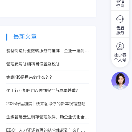
微信
时代的发展而变化。
链，其中战略供应链
咨询
当时代进入到电子商
也是企业非常重要的
务时代，供应链的研
一个利益中心，这个
究也进入到了新的阶
问题牵制了很多地
段。
售后
方，今天小编就来和
服务
大家介绍一下战略供
最新文章
应链管理。
装备制造行业数转服务商推荐：企业一遇到供
徐少春
应商协同效率低，选型到底先看什么
个人号
管理费用明细科目设置及说明
金蝶KIS是用来做什么的?
化工行业如何用AI做到安全与成本并重？
2025好运加满 | 快来领取你的新年祝福签吧
金蝶管易云进销存管理软件，助企业优化全渠
道业务及信息化管理
EBC与人力资源管理的结合能起到什么作