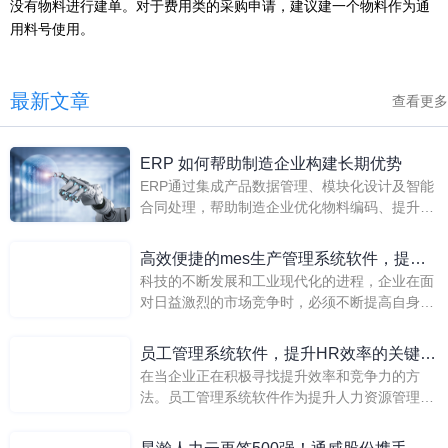
没有物料进行建单。对于费用类的采购申请，建议建一个物料作为通
用料号使用。
最新文章
查看更多
ERP 如何帮助制造企业构建长期优势
ERP通过集成产品数据管理、模块化设计及智能
合同处理，帮助制造企业优化物料编码、提升变
更效率，从而强化供应链协同与成本控制，构建
可持续的长期竞争优势。
高效便捷的mes生产管理系统软件，提升
科技的不断发展和工业现代化的进程，企业在面
生产效率
对日益激烈的市场竞争时，必须不断提高自身的
生产效率和管理水平。在这个背景下，mes制造
执行系统生产管理系统软件应运而生，并逐渐成
员工管理系统软件，提升HR效率的关键工
为现代企业管理的重要工具。 mes生产管理系统
在当企业正在积极寻找提升效率和竞争力的方
具
软件是一种以计算机技
法。员工管理系统软件作为提升人力资源管理效
率的关键工具，已经变得不可或缺。这类软件通
过自动化和简化日常HR任务，使HR团队能够专