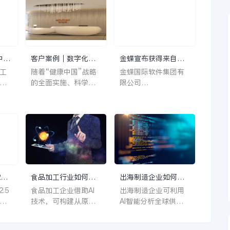
中台
客户案例｜数字化赋
金蝶宣布获得来自卡
码
能爱唯爱，引领健康
塔尔投资局2亿美元战
工
随着“健康中国”战略
金蝶国际软件集团有
效
未来
略投资
联
的全面实施、科学技
限公司
能
术的持续进步，以及
（0268.HK，“金
业
消费者对健康意识的
蝶”）与卡塔尔投资局
不断增强，大健康产
（简称“QIA”）今日
无
业正面临着前所未有
宣布达成最终协议。
景
的发展机遇。在这样
根据该协议，QIA将投
背景下，爱唯爱公司
资约2亿美元作为对价
持续专注于母婴营养
认购金蝶根据一般性
术
领域，积极践行“健康
授权发行的普通股
2日
食品加工行业如何用
出海制造企业如何利
组
中国2030”国家战
AI推进全链路追溯？
用AI管理全球采购成
食品加工企业借助AI
出海制造企业可利用
公
略，致力于为家庭健
本？
动
技术，可构建从原料
AI智能分析全球供应
构
康提供涵盖多方面的
日消
到成品的全链路追溯
商数据，实时追踪价
组
健康解决方案，助力
官
体系。通过智能识别
格波动与汇率变化，
据
每一个家庭实现健康