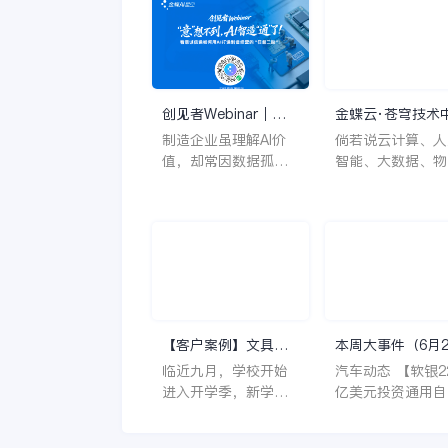
创见者Webinar｜制
金蝶云·苍穹技术
造企业为什么“懂AI却
不仅能降低开发代
制造企业虽理解AI价
倘若说云计算、人
用不好AI”？
量，还能提升开发
值，却常因数据孤
智能、大数据、物
率
岛、场景碎片化及技
网等强大的技术赋
术与业务脱节而落地
支撑，新技术给企
困难。本次Webinar
业务带来了新的契
将探讨如何通过一体
机，那么新平台则
化平台整合数据、聚
疑给企业数字化场
焦核心场景并推动业
支撑带来了新的原
技融合，助力企业跨
力。以技术中台为
越从“知道”到“用
例，它指的是把技
【客户案例】文具零
本周大事件（6月
好”的鸿沟，实现AI价
架构中的公共技术
售行业的头部企业，
—6月8日）
临近九月，学校开始
汽车动态 【软银22.5
值的有效释放。
件、工具、平台的
为何选择金蝶云·星
进入开学季，新学
亿美元投资通用自
共能力提取出来，
辰？
期，新气象，一套好
驾驶业务】5月31
建为可复用的技术
用又好看的文具是大
息，通用汽车通过
件服务，以支撑数