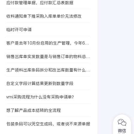
应付款管理单据，应付款汇总表数据
收料通知单下推采购入库单单价无法修改
临时许可申请
客户是去年10月份启用的生产管理，今年6月
启用的存货核算，现在想启用产品成本核算
销售出库单实发数量是与销售订单的物料总数
量挂钩吗？
生产领料出库条码拆分和改出库数量有什么本
质区别？
自定义字段计算结果更新到数量字段
vmi采购流程为什么没有采购申请单？
想了解产品成本结转的全流程
包装条码可以凭空生成吗，或者说不来源单据
微信