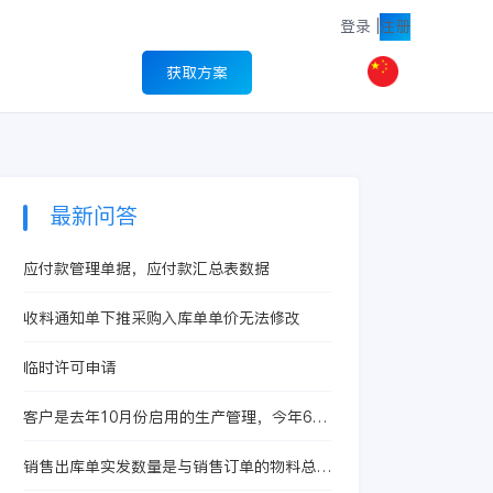
登录
|
注册
获取方案
最新问答
应付款管理单据，应付款汇总表数据
收料通知单下推采购入库单单价无法修改
临时许可申请
客户是去年10月份启用的生产管理，今年6月
启用的存货核算，现在想启用产品成本核算
销售出库单实发数量是与销售订单的物料总数
量挂钩吗？