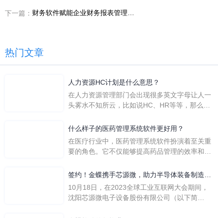
财务软件赋能企业财务报表管理，有效提高企业经济利益
下一篇：
热门文章
人力资源HC计划是什么意思？
在人力资源管理部门会出现很多英文字母让人一
头雾水不知所云，比如说HC、HR等等，那么它
们是哪个英文单词的缩写呢？具体的含义又是什
么呢？
什么样子的医药管理系统软件更好用？
在医疗行业中，医药管理系统软件扮演着至关重
要的角色。它不仅能够提高药品管理的效率和准
确性，还能保障患者安全，同时符合法规要求。
一个好用的医药管理系统软件应具备以下特点。
签约！金蝶携手芯源微，助力半导体装备制造领
首先，系统的界面应直观易用，允许用户无障碍
先企业迈向世界
10月18日，在2023全球工业互联网大会期间，
地进行操作。 复杂的
沈阳芯源微电子设备股份有限公司（以下简
称“芯源微”）与金蝶软件（中国）有限公司（以
下简称“金蝶”）在辽宁沈阳签署战略合作协议。