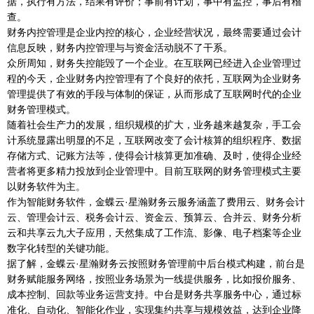
据，执行有方法，结果有评价；事前有计划，事中有监控，事后有稽
查。
财务内控管理是企业内控的核心，企业经营状况，最终需要通过会计
信息反映，财务内控管理与与资金活动脱不了干系。
众所周知，财务失控能毁了一个企业。在互联网已经进入企业管理过
程的今天，企业财务内控管理有了个良好的依托，互联网为企业财务
管理提供了有效的手段与体制的保证，从而形成了互联网时代的企业
财务管理模式。
随着社会生产力的发展，组织规模的扩大，业务越来越复杂，手工会
计系统显露出明显的不足，互联网改变了会计核算的组织程序、数据
存储方式、记账方法等，使得会计核算更加准确、及时，使得企业经
营者将更多精力投放到企业管理中。目前互联网的财务管理模式主要
以财务软件为主。
作为智能财务软件，金蝶云·星瀚财务云服务涵盖了费用云、财务会计
云、管理会计云、税务会计云、资金云、预算云、合并云、财务分析
云和共享云九大子应用，天然集成了工作流、影像、电子档案等企业
数字化转型的关键功能。
据了解，金蝶云·星瀚财务云按照财务管理前中后台模式构建，前台是
财务赋能服务网络，按照业务场景为一线提供服务，比如报价服务、
成本控制、回款等业务运营支持。中台是财务共享服务中心，通过标
准化、自动化、智能化作业，实现集约共享与规模效益，达到企业降