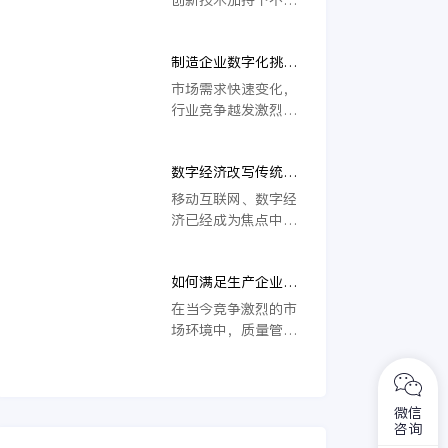
进，金蝶仪器仪表行
字赋能
量管理等各个环节的
转型升级，AI、云技
业制造执行系统解决
痛点、难点，在数字
术、大数据、物联网
方案则带来积极赋
化赋能下实现更高质
制造企业数字化挑战
等成为行业深度探讨
能。
量发展。
不容忽视，数字化生
的焦点，数字化转型
市场需求快速变化，
产制造系统强劲赋能
不断推进，成效也逐
行业竞争越发激烈，
渐凸显。值得关注的
加之企业内部运营管
是，制造企业转型升
理难度的不断提升，
级所升级的不止是生
数字经济改写传统餐
制造企业数字化转型
产技术，在生产管理
饮行业，企业运营管
已然势在必行。在数
移动互联网、数字经
上同样得到了持续优
理系统数字化升级
字经济蓬勃发展的大
济已经成为焦点中的
化。
背景下，制造行业数
焦点，并不断改写着
字化是顺应时代潮
诸多传统行业的发展
流，也是企业的全新
如何满足生产企业对
格局，其中就包括传
征程，但这条路势必
质量管理系统软件的
统餐饮行业。
在当今竞争激烈的市
挑战重重，制造企业
要求
场环境中，质量管理
数字化并非唾手可
对于生产企业来说至
得。
关重要。为了满足生
产企业对质量管理系
微信
统软件的要求，软件
咨询
提供商需要提供全