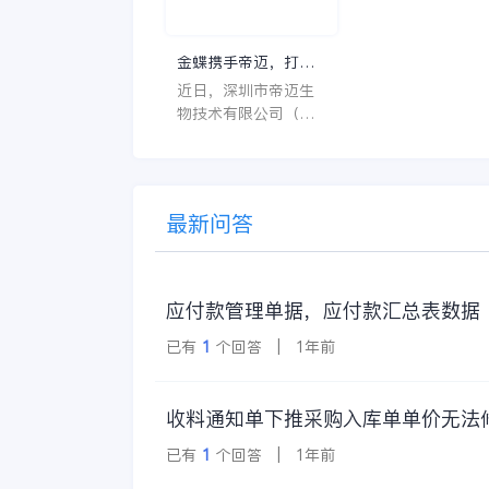
系统软件应具备以
特点。 首先，系统的
金蝶携手帝迈，打造
界面应直观易用，
医疗器械行业信创数
近日，深圳市帝迈生
许用户无障碍地进
字化标杆
物技术有限公司（以
操作。 复杂的
下简称帝迈）数字化
升级项目上线汇报会
在深圳圆满召开。帝
迈携手金蝶软件（中
最新问答
国）有限公司（以下
简称
应付款管理单据，应付款汇总表数据
已有
1
个回答 | 1年前
收料通知单下推采购入库单单价无法
已有
1
个回答 | 1年前