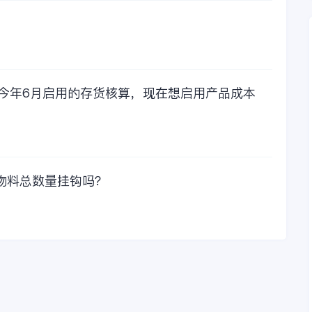
力工作时间工作效率
比较，这1000元花费
太值啦！那么接下来
我们一起看看金蝶财
务软件的每年收费情
况吧！
，今年6月启用的存货核算，现在想启用产品成本
物料总数量挂钩吗？