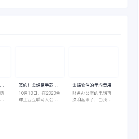
理
签约！金蝶携手芯源
金蝶软件的年均费用
微，助力半导体装备
药
10月18日，在2023全
财务办公室的电话再
制造领先企业迈向世
着
球工业互联网大会期
次响起来了，当我拿
界
它
间，沈阳芯源微电子
起电话时，耳边传来
管
设备股份有限公司
了熟悉不能再熟悉的
，
（以下简称“芯源
声音啦，他就是金蝶
，
微”）与金蝶软件（中
服务人员的声音，以
。
国）有限公司（以下
前只要是在使用金蝶
理
简称“金蝶”）在辽宁
软件过程中遇到任何