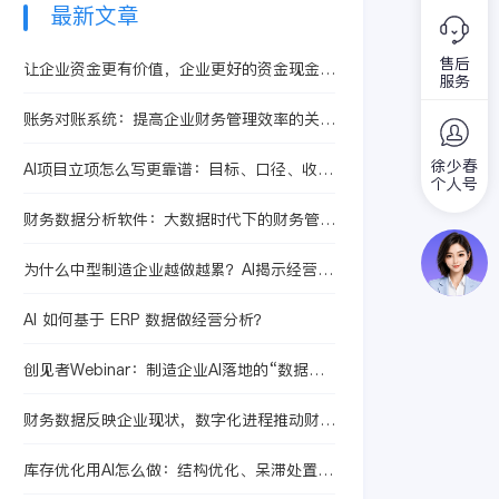
面、高效且易于使用
最新文章
的解决方案。以下是
想到的一些方面。
售后
让企业资金更有价值，企业更好的资金现金管
一、质量管理系统软
服务
理办法
件需要符合标准 首
账务对账系统：提高企业财务管理效率的关键
先，质量管理系统软
工具
徐少春
AI项目立项怎么写更靠谱：目标、口径、收
个人号
益、风险一页纸搞定
财务数据分析软件：大数据时代下的财务管理
进阶
为什么中型制造企业越做越累？AI揭示经营瓶
颈
AI 如何基于 ERP 数据做经营分析？
创见者Webinar：制造企业AI落地的“数据底
座”怎么搭才不返工
财务数据反映企业现状，数字化进程推动财务
数字化转型
库存优化用AI怎么做：结构优化、呆滞处置、
补货策略生成