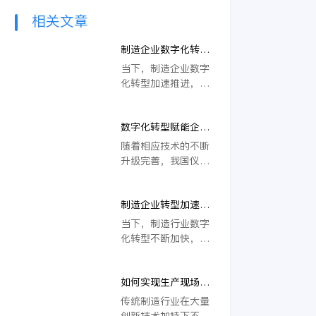
相关文章
制造企业数字化转型
获得发展新动力，工
当下，制造企业数字
厂生产管理持续优化
化转型加速推进，越
升级
来越多工厂提高产
能、降低成本、控制
数字化转型赋能企业
品质等需求日渐凸
生产质量管理，降本
显，数字化转型成为
随着相应技术的不断
增效提升市场竞争力
满足这些需求的关键
升级完善，我国仪器
解决方案之一。但传
仪表行业已经颇具规
统制造企业该如何进
模。作为我国制造业
行？工厂生产管理又
制造企业转型加速，
的重要组成部分，仪
如何实现优化提升？
生产调度管理更加高
器仪表行业对于经济
当下，制造行业数字
效智能
发展有着积极贡献，
化转型不断加快，企
同时也始终紧跟国家
业生产管理升级不断
经济发展浪潮。在数
推进。通过数字化转
字化大潮之下，仪器
如何实现生产现场管
型升级，制造企业逐
仪表行业数字化、智
理数字化？数字化生
渐解决传统模式下生
传统制造行业在大量
能化发展已经不断推
产管理可利用专业数
产调度管理、生产质
创新技术加持下不断