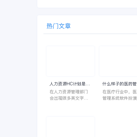
热门文章
人力资源HC计划是什
什么样子的医药管
么意思？
系统软件更好用？
在人力资源管理部门
在医疗行业中，医
会出现很多英文字母
管理系统软件扮演
让人一头雾水不知所
至关重要的角色。
云，比如说HC、HR
不仅能够提高药品
等等，那么它们是哪
理的效率和准确性
个英文单词的缩写
还能保障患者安全
呢？具体的含义又是
同时符合法规要求
什么呢？
一个好用的医药管