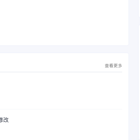
下
沈阳签署战略合作协
问题，我都可以获得
议。此次合作，将基
金蝶服务人员的帮
允
于金蝶云·星空，建设
助，而这次电话铃声
行
芯源微运营管控平
的响起，是因为一年
台，从而实现公司产
的使用时间已经到
研一体化、业财一体
了。我们公司用的是
化，提升公司整体业
金蝶KIS系列的标准
务水平。
版，一年的服务费是
1000元/年。刚看到
这个1000元这个数字
查看更多
的时候，你是不是也
觉得有点高了，但是
在一年的使用的过程
中还有金蝶后台提供
人工服务价值来说，
我们还是很划算的。
所以每年对金蝶软件
的采购已经成为我们
修改
公司的固定支出，我
们老板也是很机智
的，他总是说，跟人