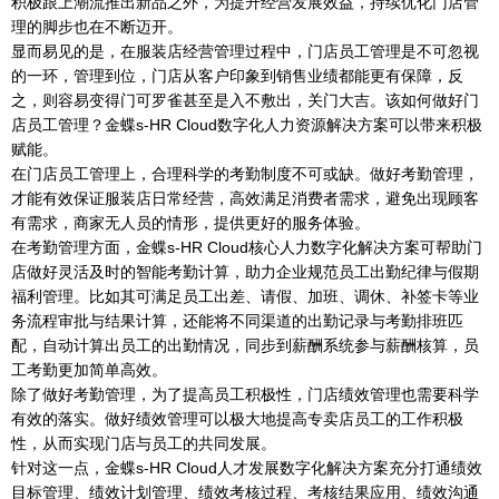
积极跟上潮流推出新品之外，为提升经营发展效益，持续优化门店管
理的脚步也在不断迈开。
显而易见的是，在服装店经营管理过程中，门店员工管理是不可忽视
的一环，管理到位，门店从客户印象到销售业绩都能更有保障，反
之，则容易变得门可罗雀甚至是入不敷出，关门大吉。该如何做好门
店员工管理？金蝶s-HR Cloud数字化人力资源解决方案可以带来积极
赋能。
在门店员工管理上，合理科学的考勤制度不可或缺。做好考勤管理，
才能有效保证服装店日常经营，高效满足消费者需求，避免出现顾客
有需求，商家无人员的情形，提供更好的服务体验。
在考勤管理方面，金蝶s-HR Cloud核心人力数字化解决方案可帮助门
店做好灵活及时的智能考勤计算，助力企业规范员工出勤纪律与假期
福利管理。比如其可满足员工出差、请假、加班、调休、补签卡等业
务流程审批与结果计算，还能将不同渠道的出勤记录与考勤排班匹
配，自动计算出员工的出勤情况，同步到薪酬系统参与薪酬核算，员
工考勤更加简单高效。
除了做好考勤管理，为了提高员工积极性，门店绩效管理也需要科学
有效的落实。做好绩效管理可以极大地提高专卖店员工的工作积极
性，从而实现门店与员工的共同发展。
针对这一点，金蝶s-HR Cloud人才发展数字化解决方案充分打通绩效
目标管理、绩效计划管理、绩效考核过程、考核结果应用、绩效沟通