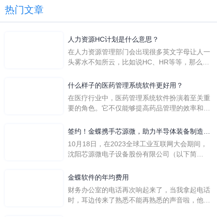
热门文章
人力资源HC计划是什么意思？
在人力资源管理部门会出现很多英文字母让人一
头雾水不知所云，比如说HC、HR等等，那么它
们是哪个英文单词的缩写呢？具体的含义又是什
么呢？
什么样子的医药管理系统软件更好用？
在医疗行业中，医药管理系统软件扮演着至关重
要的角色。它不仅能够提高药品管理的效率和准
确性，还能保障患者安全，同时符合法规要求。
一个好用的医药管理系统软件应具备以下特点。
签约！金蝶携手芯源微，助力半导体装备制造领
首先，系统的界面应直观易用，允许用户无障碍
先企业迈向世界
10月18日，在2023全球工业互联网大会期间，
地进行操作。 复杂的
沈阳芯源微电子设备股份有限公司（以下简
称“芯源微”）与金蝶软件（中国）有限公司（以
下简称“金蝶”）在辽宁沈阳签署战略合作协议。
金蝶软件的年均费用
此次合作，将基于金蝶云·星空，建设芯源微运
财务办公室的电话再次响起来了，当我拿起电话
营管控平台，从而实现公司产研一体化、业财一
时，耳边传来了熟悉不能再熟悉的声音啦，他就
体化，提升公司整体业务水平。
是金蝶服务人员的声音，以前只要是在使用金蝶