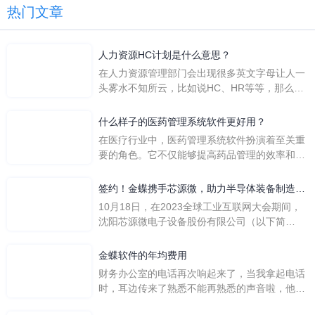
热门文章
人力资源HC计划是什么意思？
在人力资源管理部门会出现很多英文字母让人一
头雾水不知所云，比如说HC、HR等等，那么它
们是哪个英文单词的缩写呢？具体的含义又是什
么呢？
什么样子的医药管理系统软件更好用？
在医疗行业中，医药管理系统软件扮演着至关重
要的角色。它不仅能够提高药品管理的效率和准
确性，还能保障患者安全，同时符合法规要求。
一个好用的医药管理系统软件应具备以下特点。
签约！金蝶携手芯源微，助力半导体装备制造领
首先，系统的界面应直观易用，允许用户无障碍
先企业迈向世界
10月18日，在2023全球工业互联网大会期间，
地进行操作。 复杂的
沈阳芯源微电子设备股份有限公司（以下简
称“芯源微”）与金蝶软件（中国）有限公司（以
下简称“金蝶”）在辽宁沈阳签署战略合作协议。
金蝶软件的年均费用
此次合作，将基于金蝶云·星空，建设芯源微运
财务办公室的电话再次响起来了，当我拿起电话
营管控平台，从而实现公司产研一体化、业财一
时，耳边传来了熟悉不能再熟悉的声音啦，他就
体化，提升公司整体业务水平。
是金蝶服务人员的声音，以前只要是在使用金蝶