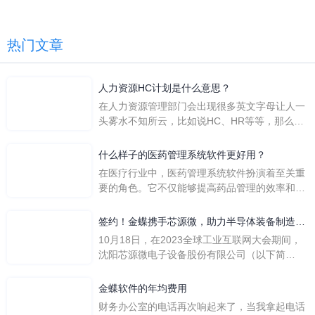
热门文章
人力资源HC计划是什么意思？
在人力资源管理部门会出现很多英文字母让人一
头雾水不知所云，比如说HC、HR等等，那么它
们是哪个英文单词的缩写呢？具体的含义又是什
么呢？
什么样子的医药管理系统软件更好用？
在医疗行业中，医药管理系统软件扮演着至关重
要的角色。它不仅能够提高药品管理的效率和准
确性，还能保障患者安全，同时符合法规要求。
一个好用的医药管理系统软件应具备以下特点。
签约！金蝶携手芯源微，助力半导体装备制造领
首先，系统的界面应直观易用，允许用户无障碍
先企业迈向世界
10月18日，在2023全球工业互联网大会期间，
地进行操作。 复杂的
沈阳芯源微电子设备股份有限公司（以下简
称“芯源微”）与金蝶软件（中国）有限公司（以
下简称“金蝶”）在辽宁沈阳签署战略合作协议。
金蝶软件的年均费用
此次合作，将基于金蝶云·星空，建设芯源微运
财务办公室的电话再次响起来了，当我拿起电话
营管控平台，从而实现公司产研一体化、业财一