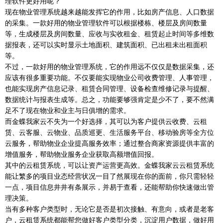
理软件更好用呢？
现在物业管理系统越来越能发挥它的作用，比如房产信息、人口数据
的采集。一款好用的物业管理软件可以根据楼栋、楼层及房间数量
等，生成楼层及房间数量、应收与实收租金、租赁起止时间等多维数
据报表，还可以实时显示土地面积、建筑面积、已出租未出租面积
等。
不过，一款好用的物业管理系统，它的作用远不仅仅是数据采集，还
应该有很多重要功能。不仅要能实现物业公司收费管理、人事管理，
也能实现房产信息记录、租赁合同管理、设备检查维修记录与提醒、
数据统计与报表生成等。总之，功能要够强肯定是少不了，要不然满
足不了现在物业和业主与日俱增的需求。
而金蝶我家云不失为一个好选择，其可以为客户提供云收费、云租
赁、云客服、云物业、品质巡更、生活服务平台、移动验房等全方位
云服务，帮助物业企业提高服务效率；通过整合商家资源提供丰富的
增值服务，帮助物业服务企业获取高额增值回报。
其中的云租赁系统，可以让资产运营更高效。金蝶我家云云租赁系统
能让繁多的项目业态经营状况一目了然展现在你的面前，你只需轻轻
一点，项目信息井井有条展示，并易于查看，还能帮助你快速做出管
理决策。
当有多种客户类型时，无论它是否是初次接触、有意向，或者是老客
户，云租赁系统都能帮您做好客户类型分类，沉淀用户数据，做好用