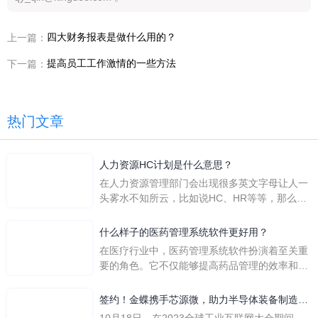
四大财务报表是做什么用的？
上一篇：
提高员工工作激情的一些方法
下一篇：
热门文章
人力资源HC计划是什么意思？
在人力资源管理部门会出现很多英文字母让人一
头雾水不知所云，比如说HC、HR等等，那么它
们是哪个英文单词的缩写呢？具体的含义又是什
么呢？
什么样子的医药管理系统软件更好用？
在医疗行业中，医药管理系统软件扮演着至关重
要的角色。它不仅能够提高药品管理的效率和准
确性，还能保障患者安全，同时符合法规要求。
一个好用的医药管理系统软件应具备以下特点。
签约！金蝶携手芯源微，助力半导体装备制造领
首先，系统的界面应直观易用，允许用户无障碍
先企业迈向世界
10月18日，在2023全球工业互联网大会期间，