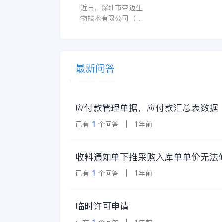
医疗器械行业信创数
近日，深圳市帝迈生
许用户无障碍地进
字化标杆
物技术有限公司（以
操作。 复杂的
下简称帝迈）数字化
升级项目上线汇报会
在深圳圆满召开。帝
迈携手金蝶软件（中
最新问答
国）有限公司（以下
简称
应付款管理单据，应付款汇总表数据
已有
1
个回答 | 1年前
收料通知单下推采购入库单单价无法
已有
1
个回答 | 1年前
临时许可申请