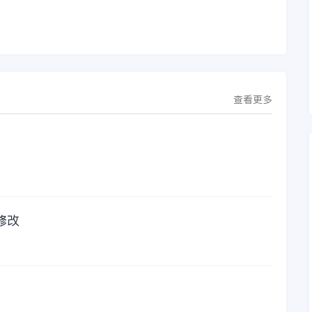
行
芯源微运营管控平
的响起，是因为一年
台，从而实现公司产
的使用时间已经到
研一体化、业财一体
了。我们公司用的是
化，提升公司整体业
金蝶KIS系列的标准
务水平。
版，一年的服务费是
1000元/年。刚看到
这个1000元这个数字
查看更多
的时候，你是不是也
觉得有点高了，但是
在一年的使用的过程
中还有金蝶后台提供
人工服务价值来说，
我们还是很划算的。
所以每年对金蝶软件
的采购已经成为我们
修改
公司的固定支出，我
们老板也是很机智
的，他总是说，跟人
力工作时间工作效率
比较，这1000元花费
太值啦！那么接下来