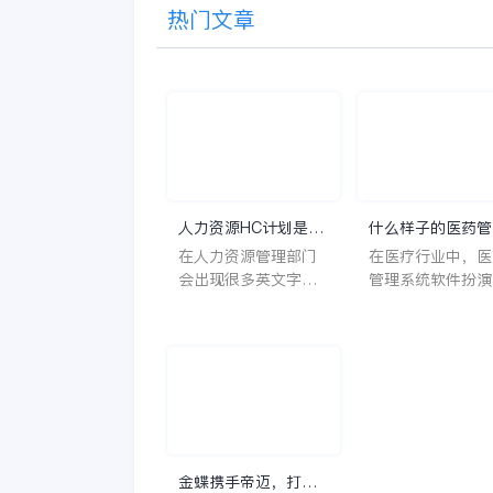
热门文章
人力资源HC计划是什
什么样子的医药管
么意思？
系统软件更好用？
在人力资源管理部门
在医疗行业中，医
会出现很多英文字母
管理系统软件扮演
让人一头雾水不知所
至关重要的角色。
云，比如说HC、HR
不仅能够提高药品
等等，那么它们是哪
理的效率和准确性
个英文单词的缩写
还能保障患者安全
呢？具体的含义又是
同时符合法规要求
什么呢？
一个好用的医药管
系统软件应具备以
特点。 首先，系统的
金蝶携手帝迈，打造
界面应直观易用，