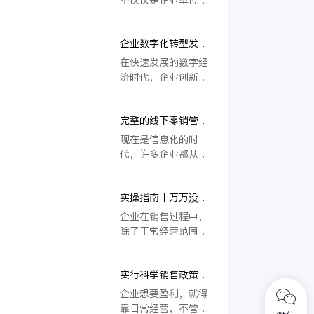
下。
等前沿信息技术快速
者老总们的代步工具
发展落地，企业数字
这么简单了，随着它
化转型有了更充足的
企业数字化转型发展
渐渐步入千家万户，
技术依托，越来越多
中，数字化销售工具
更成为一种门面，一
在快速发展的数字经
企业将数字化转型作
能发挥何种作用？
种经济象征。全国各
济时代，企业创新发
为重要发展战略。
地的4s店也是遍地开
展成为大势所趋，紧
花，那么众所周知，
跟时代的潮流，才能
无论企业或是个人在
完整的线下零销管理
不被潮流所淘汰。但
购入汽车时无论用途
方案，让企业的线下
从企业的发展逻辑来
现在是信息化的时
是哪个方面，都应该
销售更高效
看，发展的目标并没
代，许多企业都从线
取得相应的发票。那
有改变，更高的社
下转战线上，以求获
么，有朋友问，在4s
会、经济价值仍是最
得更高的收益。但是
店销售的汽车，需不
终目标，但实现目标
实操指南丨万万没想
如此，许多企业却都
需要开增值税发票？
的方式却已经大大改
到，想破头的销售/
忽视了线下零销依然
企业在销售过程中，
变了，其中最显著的
采购费用处理居然如
广阔的市场，导致错
除了正常经营范围内
特点之一，就是各类
此简单！
失了许多机遇以及客
的费用，还会产生物
数字信息技术、平
户。只有制定完整的
流费、保险费、包装
台、系统的深度运
线下零销管理方案，
实行科学销售政策管
费等各种费用，需要
用。
才能让企业的线下销
控，助力企业销售更
额外进行支付和记账
企业想要盈利，就得
售完整把握！
高效
处理。在经营过程
靠日常经营，不管是