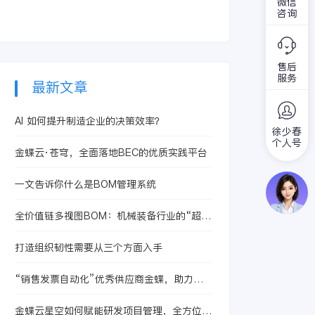
微信
中，企业经常会遇到
接受委托还是商品出
咨询
以下问题：
售的模式，销售都在
其中占据着特殊的位
置。一位优秀的销售
售后
能给企业创造的价值
服务
是非常直观的。就拿
最新文章
4S店来说，销售A一
个月能卖出去三台
AI 如何提升制造企业的决策效率？
车，而销售B一个月
徐少春
能卖出去10台车，B
个人号
金蝶云·苍穹，全面落地BEC的优质实践平台
能够为企业创造的价
值就是A的数倍，地
一文告诉你什么是BOM管理系统
位和待遇也会是截然
不同。
全价值链多视图BOM：机械装备行业的“超级
引擎”
打造组织韧性需要从三个方面入手
“销售发票自动化”优秀供应商金蝶，助力企
业财税资管数字化转型
金蝶云星空如何赋能研发项目管理，全方位提