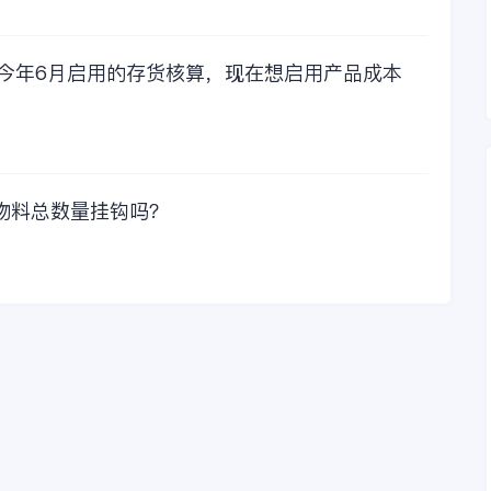
我们一起看看金蝶财
务软件的每年收费情
况吧！
，今年6月启用的存货核算，现在想启用产品成本
物料总数量挂钩吗？