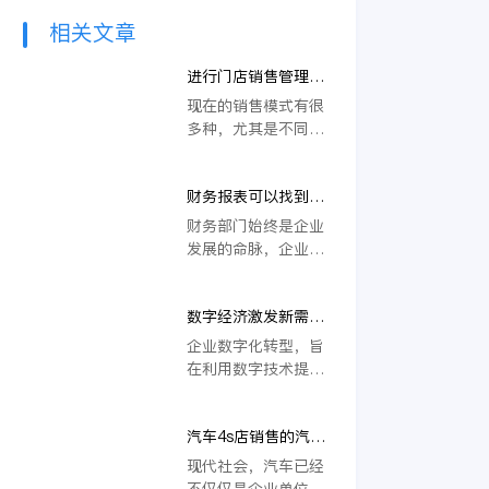
相关文章
进行门店销售管理的
必要性
现在的销售模式有很
多种，尤其是不同门
店的销售模式也是非
常重要的，现在的门
财务报表可以找到销
店销售相对来说才是
售收入吗？
最重要的，因为不同
财务部门始终是企业
的门店在销售的时候
发展的命脉，企业的
所呈现的数据不同，
顺利有序发展与财务
自然在销售业绩上也
部门是息息相关的，
会不同，所以如果有
数字经济激发新需
如果财务报表出现问
诸多的门店就一定要
求，数字化转型让企
题，那么企业也将会
企业数字化转型，旨
注意到管理，管理是
业销售更好做
面临很大的发展阻
在利用数字技术提升
非常重要，那么下面
碍，甚至会被审计部
企业内部运营效率，
我们来了解一下进行
门核查，问题会很麻
驱动业务流程自动
门店销售管理的必要
烦，那么财务报表可
汽车4s店销售的汽
化，并形成差异化的
性。
以找到销售收入嘛？
车，需不需要开增值
竞争力。近年来移动
现代社会，汽车已经
小编来和大家介绍一
税发票？
互联网、大数据、AI
不仅仅是企业单位或