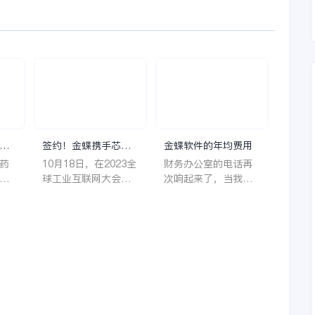
理
签约！金蝶携手芯源
金蝶软件的年均费用
微，助力半导体装备
药
10月18日，在2023全
财务办公室的电话再
制造领先企业迈向世
着
球工业互联网大会期
次响起来了，当我拿
界
它
间，沈阳芯源微电子
起电话时，耳边传来
管
设备股份有限公司
了熟悉不能再熟悉的
，
（以下简称“芯源
声音啦，他就是金蝶
，
微”）与金蝶软件（中
服务人员的声音，以
。
国）有限公司（以下
前只要是在使用金蝶
理
简称“金蝶”）在辽宁
软件过程中遇到任何
下
沈阳签署战略合作协
问题，我都可以获得
议。此次合作，将基
金蝶服务人员的帮
允
于金蝶云·星空，建设
助，而这次电话铃声