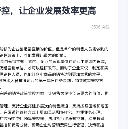
管控，让企业发展效率更高
3506 浏览
能够为企业创造最直接的价值。但是单个的销售人员能做到的
销售政策上，才能发挥出最大的价值。
O是由营销主管上来的，企业的营销单位在企业中影响力很高，
历经营销单位，才可以经研发布。而对于企业来说，制定和实
理销售人员，也能让企业商品的销售达到更加优秀的水平。
多数技术人员觉得企业的第一每日任务是制订销售政策管控方
。
制定更完善的销售政策管控方案，让销售为企业创造更大的价值，助
统一的管理，支持企业搭建多层次的销售渠道，支持按照区域和范围
。在渠道的管控方式上更加灵活和多样化，方便业务处理。
市场推广过程中费用预算管控难、费用执行过程管控难，结果核算
管控和费用分析，帮助企业对营销费用进行管理、决策和控