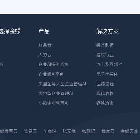
选择金蝶
产品
解决方案
财务云
装备制造
人力云
建筑行业
系
企业AI操作系统
汽车及零部件
企业级AI平台
电子半导体
央国企等大型企业管理AI
医药流通
大中型企业管理AI
现代农牧
小微企业管理AI
钢铁冶金
蝶发票云
管易云
车商悦
账无忧
智慧记
我家云
金蝶天燕