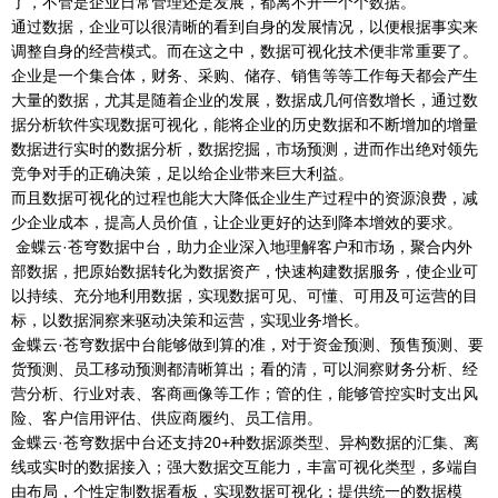
了，不管是企业日常管理还是发展，都离不开一个个数据。
通过数据，企业可以很清晰的看到自身的发展情况，以便根据事实来
调整自身的经营模式。而在这之中，数据可视化技术便非常重要了。
企业是一个集合体，财务、采购、储存、销售等等工作每天都会产生
大量的数据，尤其是随着企业的发展，数据成几何倍数增长，通过数
据分析软件实现数据可视化，能将企业的历史数据和不断增加的增量
数据进行实时的数据分析，数据挖掘，市场预测，进而作出绝对领先
竞争对手的正确决策，足以给企业带来巨大利益。
而且数据可视化的过程也能大大降低企业生产过程中的资源浪费，减
少企业成本，提高人员价值，让企业更好的达到降本增效的要求。
金蝶云·苍穹数据中台，助力企业深入地理解客户和市场，聚合内外
部数据，把原始数据转化为数据资产，快速构建数据服务，使企业可
以持续、充分地利用数据，实现数据可见、可懂、可用及可运营的目
标，以数据洞察来驱动决策和运营，实现业务增长。
金蝶云·苍穹数据中台能够做到算的准，对于资金预测、预售预测、要
货预测、员工移动预测都清晰算出；看的清，可以洞察财务分析、经
营分析、行业对表、客商画像等工作；管的住，能够管控实时支出风
险、客户信用评估、供应商履约、员工信用。
金蝶云·苍穹数据中台还支持20+种数据源类型、异构数据的汇集、离
线或实时的数据接入；强大数据交互能力，丰富可视化类型，多端自
由布局，个性定制数据看板，实现数据可视化；提供统一的数据模