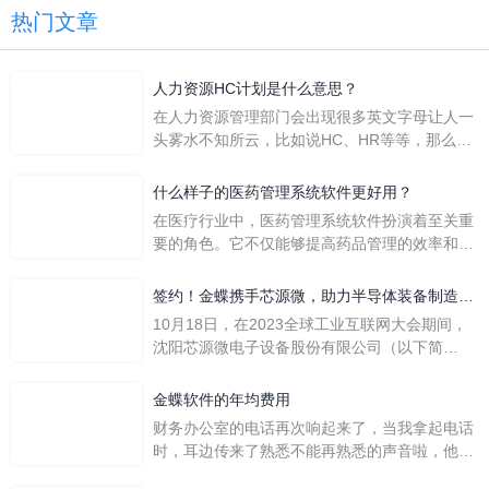
热门文章
人力资源HC计划是什么意思？
在人力资源管理部门会出现很多英文字母让人一
头雾水不知所云，比如说HC、HR等等，那么它
们是哪个英文单词的缩写呢？具体的含义又是什
么呢？
什么样子的医药管理系统软件更好用？
在医疗行业中，医药管理系统软件扮演着至关重
要的角色。它不仅能够提高药品管理的效率和准
确性，还能保障患者安全，同时符合法规要求。
一个好用的医药管理系统软件应具备以下特点。
签约！金蝶携手芯源微，助力半导体装备制造领
首先，系统的界面应直观易用，允许用户无障碍
先企业迈向世界
10月18日，在2023全球工业互联网大会期间，
地进行操作。 复杂的
沈阳芯源微电子设备股份有限公司（以下简
称“芯源微”）与金蝶软件（中国）有限公司（以
下简称“金蝶”）在辽宁沈阳签署战略合作协议。
金蝶软件的年均费用
此次合作，将基于金蝶云·星空，建设芯源微运
财务办公室的电话再次响起来了，当我拿起电话
营管控平台，从而实现公司产研一体化、业财一
时，耳边传来了熟悉不能再熟悉的声音啦，他就
体化，提升公司整体业务水平。
是金蝶服务人员的声音，以前只要是在使用金蝶