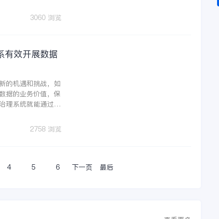
的方向。而金蝶就一
3060 浏览
系有效开展数据
新的机遇和挑战，如
数据的业务价值，保
治理系统就能通过高
产价值最大化，为企
价值。
2758 浏览
4
5
6
下一页
最后