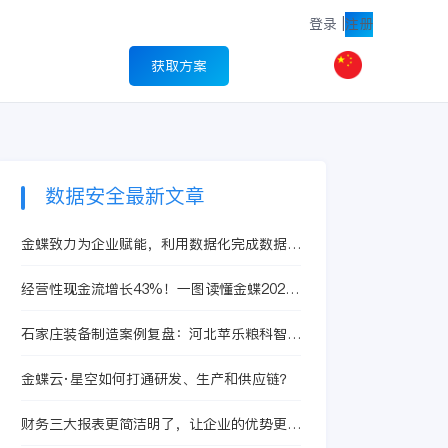
登录
|
注册
获取方案
数据安全最新文章
金蝶致力为企业赋能，利用数据化完成数据建
模
经营性现金流增长43%！一图读懂金蝶2024
全年业绩
石家庄装备制造案例复盘：河北苹乐粮科智能
装备股份有限如何推进多组织管控、业财融合
和集团经营
金蝶云·星空如何打通研发、生产和供应链？
财务三大报表更简洁明了，让企业的优势更加
突出！