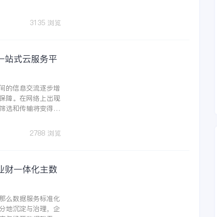
3135 浏览
一站式云服务平
间的信息交流逐步增
保障。在网络上出现
筛选和传输将变得很
2788 浏览
业财一体化主数
那么数据服务标准化
分地沉淀与治理，企