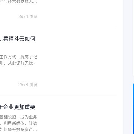
产与经营数据就无法
已经达到成熟，并运
3974 浏览
…看精斗云如何
工作方式，提高了记
别，从此记账无忧~
2578 浏览
于企业更加重要
基础设施，成为业务
，利用新媒体，让数
如何提升数据资产价