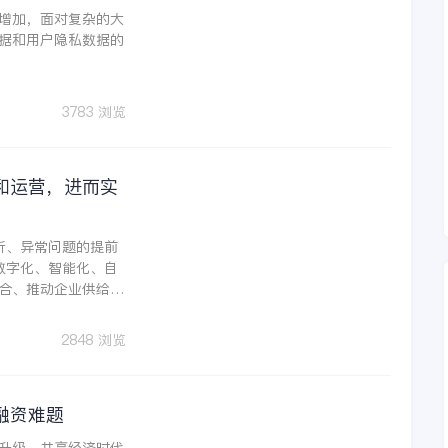
增加，面对复杂的大
据和用户隐私数据的
3783 浏览
和运营，进而实
析、异常问题的提前
数字化、智能化、自
合、推动企业供给侧
具有重要意义。基于
是趋势。
2848 浏览
融资难题