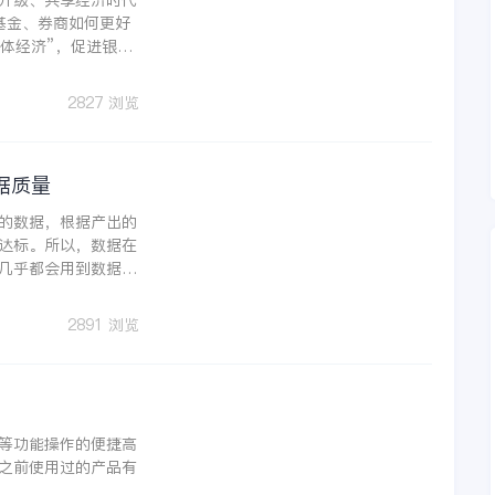
升级、共享经济时代
基金、券商如何更好
体经济”，促进银
深圳高新技术企业近
2827 浏览
据质量
的数据，根据产出的
达标。所以，数据在
几乎都会用到数据分
赖。由此可见数据治
2891 浏览
！
等功能操作的便捷高
之前使用过的产品有