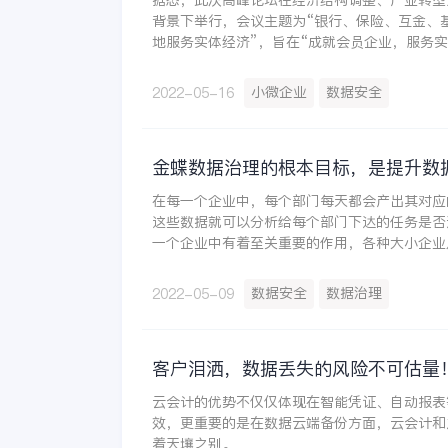
据悉，此次高峰论坛在经济结构调整、产业转型
背景下举行，会议主题为“银行、保险、互金、
地服务实体经济”，旨在“成就会员企业，服务实
行、保险、基金、互金、券商等金融服务机构与
距离接触，全方位交流，更广泛合作。
小微企业
数据安全
2022-05-16
金蝶数据治理的根本目标，是提升数
在每一个企业中，每个部门每天都会产出其对应
这些数据就可以分析给每个部门下达的任务是否
一个企业中有着至关重要的作用，各种大小企业
析来做决策，数据目前已经被这个时代普及和依
理的重要性。
数据安全
数据治理
2022-05-09
客户泪洒，数据丢失的风险不可估量
云会计的优势不仅仅体现在智能凭证、自动报表
效，更重要的是在数据云端备份方面，云会计和
着天壤之别。