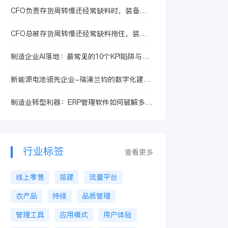
CFO负责存货周转慢还经常缺料时，装备制
造企业推进设计制造一体化要先抓哪一步
CFO总被存货周转慢还经常缺料拖住，装备
制造企业选数转服务商该先看哪条能力主线
制造企业AI落地：最常见的10个KPI陷阱与替
代指标
新能源电池领先企业-瑞浦兰钧的数字化建设
之路
制造业转型利器：ERP管理软件如何破解多工
厂协同生产难题？
行业标签
查看更多
线上零售
搭建
流量平台
农产品
持续
品质管理
管理工具
应用模式
用户体验