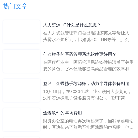
热门文章
人力资源HC计划是什么意思？
在人力资源管理部门会出现很多英文字母让人一
头雾水不知所云，比如说HC、HR等等，那么它
们是哪个英文单词的缩写呢？具体的含义又是什
么呢？
什么样子的医药管理系统软件更好用？
在医疗行业中，医药管理系统软件扮演着至关重
要的角色。它不仅能够提高药品管理的效率和准
确性，还能保障患者安全，同时符合法规要求。
一个好用的医药管理系统软件应具备以下特点。
签约！金蝶携手芯源微，助力半导体装备制造领
首先，系统的界面应直观易用，允许用户无障碍
先企业迈向世界
10月18日，在2023全球工业互联网大会期间，
地进行操作。 复杂的
沈阳芯源微电子设备股份有限公司（以下简
称“芯源微”）与金蝶软件（中国）有限公司（以
下简称“金蝶”）在辽宁沈阳签署战略合作协议。
金蝶软件的年均费用
此次合作，将基于金蝶云·星空，建设芯源微运
财务办公室的电话再次响起来了，当我拿起电话
营管控平台，从而实现公司产研一体化、业财一
时，耳边传来了熟悉不能再熟悉的声音啦，他就
体化，提升公司整体业务水平。
是金蝶服务人员的声音，以前只要是在使用金蝶