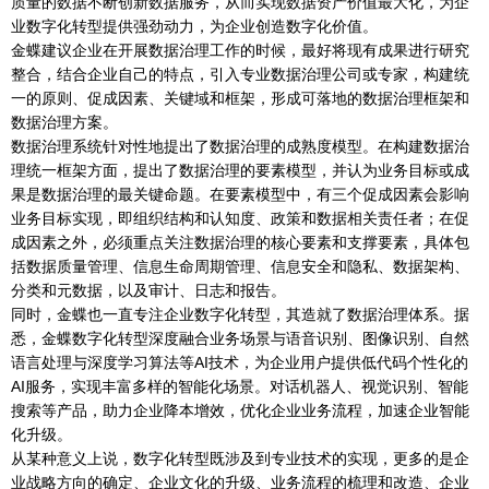
质量的数据不断创新数据服务，从而实现数据资产价值最大化，为企
业数字化转型提供强劲动力，为企业创造数字化价值。
金蝶建议企业在开展数据治理工作的时候，最好将现有成果进行研究
整合，结合企业自己的特点，引入专业数据治理公司或专家，构建统
一的原则、促成因素、关键域和框架，形成可落地的数据治理框架和
数据治理方案。
数据治理系统针对性地提出了数据治理的成熟度模型。在构建数据治
理统一框架方面，提出了数据治理的要素模型，并认为业务目标或成
果是数据治理的最关键命题。在要素模型中，有三个促成因素会影响
业务目标实现，即组织结构和认知度、政策和数据相关责任者；在促
成因素之外，必须重点关注数据治理的核心要素和支撑要素，具体包
括数据质量管理、信息生命周期管理、信息安全和隐私、数据架构、
分类和元数据，以及审计、日志和报告。
同时，金蝶也一直专注企业数字化转型，其造就了数据治理体系。据
悉，金蝶数字化转型深度融合业务场景与语音识别、图像识别、自然
语言处理与深度学习算法等AI技术，为企业用户提供低代码个性化的
AI服务，实现丰富多样的智能化场景。对话机器人、视觉识别、智能
搜索等产品，助力企业降本增效，优化企业业务流程，加速企业智能
化升级。
从某种意义上说，数字化转型既涉及到专业技术的实现，更多的是企
业战略方向的确定、企业文化的升级、业务流程的梳理和改造、企业