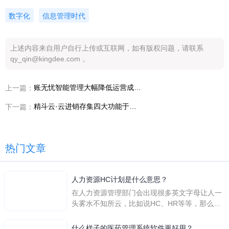
数字化
信息管理时代
上述内容来自用户自行上传或互联网，如有版权问题，请联系
qy_qin@kingdee.com 。
账无忧智能管理大幅降低运营成本，使企业持续实现价值增长
上一篇：
精斗云·云进销存集四大功能于一体，帮助管理者轻松管货管钱
下一篇：
热门文章
人力资源HC计划是什么意思？
在人力资源管理部门会出现很多英文字母让人一
头雾水不知所云，比如说HC、HR等等，那么它
们是哪个英文单词的缩写呢？具体的含义又是什
么呢？
什么样子的医药管理系统软件更好用？