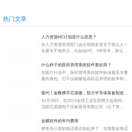
热门文章
人力资源HC计划是什么意思？
在人力资源管理部门会出现很多英文字母让人一
头雾水不知所云，比如说HC、HR等等，那么它
们是哪个英文单词的缩写呢？具体的含义又是什
么呢？
什么样子的医药管理系统软件更好用？
在医疗行业中，医药管理系统软件扮演着至关重
要的角色。它不仅能够提高药品管理的效率和准
确性，还能保障患者安全，同时符合法规要求。
一个好用的医药管理系统软件应具备以下特点。
签约！金蝶携手芯源微，助力半导体装备制造领
首先，系统的界面应直观易用，允许用户无障碍
先企业迈向世界
10月18日，在2023全球工业互联网大会期间，
地进行操作。 复杂的
沈阳芯源微电子设备股份有限公司（以下简
称“芯源微”）与金蝶软件（中国）有限公司（以
下简称“金蝶”）在辽宁沈阳签署战略合作协议。
金蝶软件的年均费用
此次合作，将基于金蝶云·星空，建设芯源微运
财务办公室的电话再次响起来了，当我拿起电话
营管控平台，从而实现公司产研一体化、业财一