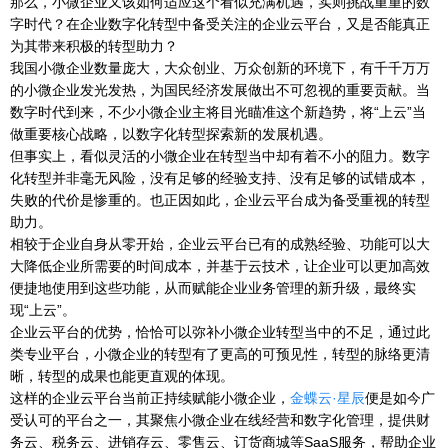
那么，小微企业又该如何适应这个看似充满机遇，实则挑战重重的数
字时代？在企业数字化转型中备受关注的企业云平台，又是否能真正
为其带来积极的转型助力？
我国小微企业数量庞大，大众创业、万众创新的环境下，有千千万万
的小微企业发光发热，为国民经济发展做出不可忽视的重要贡献。当
数字时代到来，不少小微企业主将目光瞄准这个新趋势，将“上云”当
做重要核心战略，以数字化转型探索新的发展机遇。
但事实上，看似灵活的小微企业在转型当中却有着不小的阻力。数字
化转型并非毫无风险，没有足够的经验支持、没有足够的试错成本，
失败的代价是惨重的。也正因如此，企业云平台成为备受重视的转型
助力。
相较于企业自身从零开始，企业云平台已有的成熟经验、功能可以大
大降低企业所需要的时间成本，并基于云技术，让企业可以更加高效
便捷地使用到这些功能，从而赋能企业业务管理的新升级，最终实
现“上云”。
企业云平台的优势，恰恰可以弥补小微企业转型当中的不足，通过此
类专业平台，小微企业的转型有了更高的可预见性，转型的脉络更清
晰，转型的成果也能更直观的体现。
这样的企业云平台当前正持续赋能小微企业，
金蝶云·星辰
便是如今广
受认可的平台之一，其聚焦小微企业在线经营和数字化管理，提供财
务云、税务云、进销存云、零售云、订货商城等SaaS服务，帮助企业