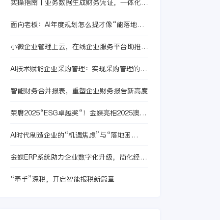
实操指南丨业务数据生成财务凭证，一体化管
多个重大项目，如深
理so easy~
圳大运会主体育场
面向老板：AI年度规划怎么提才像“能落地的
等，先后斩获数十项
战略”
国家级建材行业奖
小微企业管理上云，在线企业服务平台助推管
项，见证并引领行业
理升级
不断发展。
AI技术赋能企业采购管理：实现采购管理的智
能化升级
智能财务合并报表，重塑企业财务报告新高度
荣膺2025“ESG卓越奖“！金蝶亮相2025澳门
国际环保合作发展论坛及展览
AI时代制造企业的“机遇焦虑”与“落地困
境”：差的到底是什么
金蝶ERP系统助力企业数字化升级，简化经营
管理流程
“牵手”深税，开启智能报税新篇章