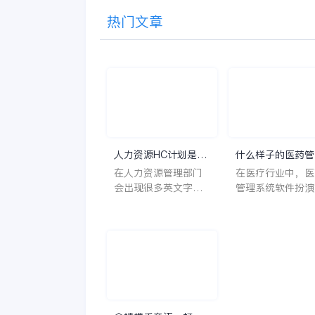
热门文章
人力资源HC计划是什
什么样子的医药管
么意思？
系统软件更好用？
在人力资源管理部门
在医疗行业中，医
会出现很多英文字母
管理系统软件扮演
让人一头雾水不知所
至关重要的角色。
云，比如说HC、HR
不仅能够提高药品
等等，那么它们是哪
理的效率和准确性
个英文单词的缩写
还能保障患者安全
呢？具体的含义又是
同时符合法规要求
什么呢？
一个好用的医药管
系统软件应具备以
特点。 首先，系统的