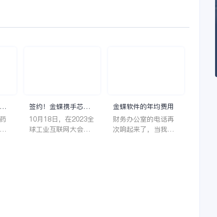
理
签约！金蝶携手芯源
金蝶软件的年均费用
微，助力半导体装备
药
10月18日，在2023全
财务办公室的电话再
制造领先企业迈向世
着
球工业互联网大会期
次响起来了，当我拿
界
它
间，沈阳芯源微电子
起电话时，耳边传来
管
设备股份有限公司
了熟悉不能再熟悉的
，
（以下简称“芯源
声音啦，他就是金蝶
，
微”）与金蝶软件（中
服务人员的声音，以
。
国）有限公司（以下
前只要是在使用金蝶
理
简称“金蝶”）在辽宁
软件过程中遇到任何
下
沈阳签署战略合作协
问题，我都可以获得
议。此次合作，将基
金蝶服务人员的帮