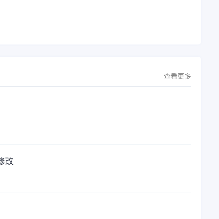
允
于金蝶云·星空，建设
助，而这次电话铃声
行
芯源微运营管控平
的响起，是因为一年
台，从而实现公司产
的使用时间已经到
研一体化、业财一体
了。我们公司用的是
化，提升公司整体业
金蝶KIS系列的标准
务水平。
版，一年的服务费是
1000元/年。刚看到
这个1000元这个数字
查看更多
的时候，你是不是也
觉得有点高了，但是
在一年的使用的过程
中还有金蝶后台提供
人工服务价值来说，
我们还是很划算的。
所以每年对金蝶软件
的采购已经成为我们
修改
公司的固定支出，我
们老板也是很机智
的，他总是说，跟人
力工作时间工作效率
比较，这1000元花费