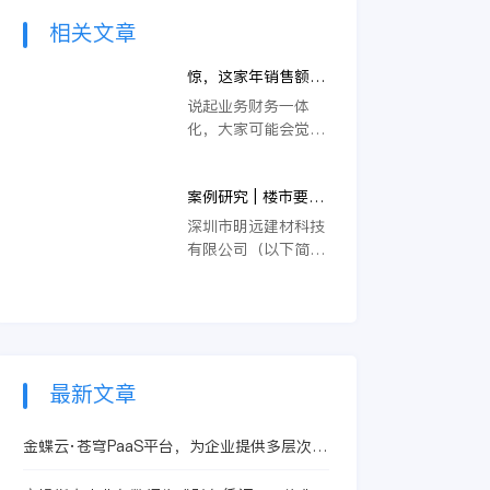
相关文章
惊，这家年销售额1
亿的化工商贸企业居
说起业务财务一体
然这么干
化，大家可能会觉得
比较陌生，但无论是
作为一个管理者还是
案例研究 | 楼市要降
经营者，了解并运用
温？这家建材企业为
业务财务一体化的思
深圳市明远建材科技
何能逆势上扬？
想都是非常有必要
有限公司（以下简
的。
称“明远建材”）成立
于1994年，是专业从
事建筑外墙节能装饰
一体化产品技术研
发、生产及销售的现
代化高新企业。公司
最新文章
拥有发明专利27项，
实用新型专利26项，
金蝶云·苍穹PaaS平台，为企业提供多层次的
生产的节能装饰一体
数据化支撑
板被广泛应用于国内