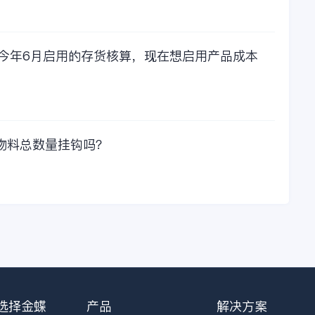
太值啦！那么接下来
我们一起看看金蝶财
务软件的每年收费情
况吧！
，今年6月启用的存货核算，现在想启用产品成本
物料总数量挂钩吗？
选择金蝶
产品
解决方案