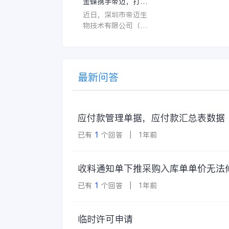
金蝶携手帝迈，打造
界面应直观易用，
医疗器械行业信创数
近日，深圳市帝迈生
许用户无障碍地进
字化标杆
物技术有限公司（以
操作。 复杂的
下简称帝迈）数字化
升级项目上线汇报会
在深圳圆满召开。帝
迈携手金蝶软件（中
最新问答
国）有限公司（以下
简称
应付款管理单据，应付款汇总表数据
已有
1
个回答 | 1年前
收料通知单下推采购入库单单价无法
已有
1
个回答 | 1年前
临时许可申请