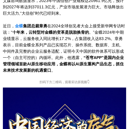
艾媒咨询数据显示，2023年中国信创产业规模达20961.9亿元，预计
到2027年将达到37011.3亿元，产业市场发展潜力巨大。市场释放出
巨大活力,“大信创”时代已经到来。
近日，
金蝶
集团总裁章勇
在2024全球创见者大会上接受新华网专访时
说：“
十年来，云转型对金蝶的变革是脱胎换骨的
。”金蝶2024年中期
业绩显示，云服务收入同比增长17.2%，占集团收入达83.2%。章勇
表示，目前金蝶全系列产品已实现芯片、操作系统、数据库、主机、
中间件及完整的企业云服务适配，证明今天中国的软件体系可以形成
一个（自主可控的）内循环。此外，他透露，
“苍穹APP”是国内企业
管理领域首款AI原生移动应用，金蝶将以AI原生重构产品生态，抓住
未来技术发展新的机遇窗口
。
扫码下方二维码，观看采访原视频👇