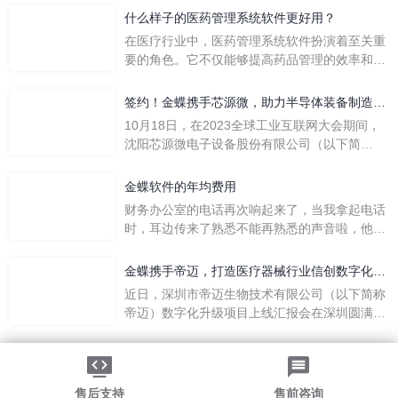
么呢？
什么样子的医药管理系统软件更好用？
在医疗行业中，医药管理系统软件扮演着至关重
要的角色。它不仅能够提高药品管理的效率和准
确性，还能保障患者安全，同时符合法规要求。
一个好用的医药管理系统软件应具备以下特点。
签约！金蝶携手芯源微，助力半导体装备制造领
首先，系统的界面应直观易用，允许用户无障碍
先企业迈向世界
10月18日，在2023全球工业互联网大会期间，
地进行操作。 复杂的
沈阳芯源微电子设备股份有限公司（以下简
称“芯源微”）与金蝶软件（中国）有限公司（以
下简称“金蝶”）在辽宁沈阳签署战略合作协议。
金蝶软件的年均费用
此次合作，将基于金蝶云·星空，建设芯源微运
财务办公室的电话再次响起来了，当我拿起电话
营管控平台，从而实现公司产研一体化、业财一
时，耳边传来了熟悉不能再熟悉的声音啦，他就
体化，提升公司整体业务水平。
是金蝶服务人员的声音，以前只要是在使用金蝶
软件过程中遇到任何问题，我都可以获得金蝶服
金蝶携手帝迈，打造医疗器械行业信创数字化标
务人员的帮助，而这次电话铃声的响起，是因为
杆
近日，深圳市帝迈生物技术有限公司（以下简称
一年的使用时间已经到了。我们公司用的是金蝶
帝迈）数字化升级项目上线汇报会在深圳圆满召
KIS系列的标准版，一年的服务费是1000元/年。
开。帝迈携手金蝶软件（中国）有限公司（以下
刚看到这个1000元这个数字的时候，你是不是也
简称
法律声明
|
隐私政策
觉得有点高了，但是在一年的使用的过程中还有
©2026金蝶软件（中国）有限公司
粤ICP备05041751号
金蝶后台提供人工服务价值来说，我们还是很划
粤公网安备 44030502002324号
售后支持
售前咨询
算的。所以每年对金蝶软件的采购已经成为我们