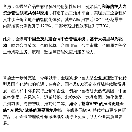
章勇：金蝶的产品中有很多AI的创新性应用，例如我们
和
海信在人力
资源管理领域共创AI应用
，打造了员工活水平台，实现员工全旅程和
人才供应链全链路的智能化体验。其中AI应用在近20个业务场景中，
内部招聘比例提升了120%，干部考察过程效率提升了70%。
此外，金蝶
与中国金茂共建合同中台管理系统，基于大模型AI为驱
动
，助力合同范本、合同起草、合同预审、合同审批、合同履约等全
生命周期业务、流程、数据等智能化应用服务能力。
章勇进一步补充道，今年以来，金蝶紧抓中国大型企业加速数字化转
型及国产化替代的机遇，在央企、国企及500强企业领域持续取得进
展，签约和中标多家行业领军企业，例如中国石油天然气集团、中国
航空集团、东风汽车、通威股份、北控水务、
龙湖集团
、海化集团、
贵州习酒、海普智联、招商蛇口等。
如今，苍穹APP 的推出更是金
蝶“ AI优先”战略的重要落地举措
，金蝶将围绕 AI 持续推出更多创新
产品，在企业管理软件领域继续引领行业发展，助力企业高质量发
展。