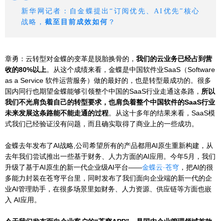
新华网记者：自金蝶提出“订阅优先、AI优先”核心
战略，
截至目前成效如何
？
章勇：云转型对金蝶的变革是脱胎换骨的，
我们的云业务已经占到营
收的80%以上
。从这个成绩来看，金蝶是
中国软件
业SaaS（Software
as a Service 软件运营服务）做的最好的，也是转型最成功的。很多
国内同行也期望金蝶能够引领整个中国的SaaS行业走通这条路，
所以
我们不光肩负着自己的转型要求，也肩负着整个中国软件的SaaS行业
未来发展这条路能不能走通的过程
。从这十多年的结果来看，
SaaS模
式
我们已经验证没有问题，而且确实取得了商业上的一些成功。
金蝶去年发布了AI战略,公司希望所有的产品都用AI原生重新构建，从
去年我们尝试推出一些基于财务、人力方面的AI应用。今年5月，我们
升级了基于AI原生的新一代企业级AI平台——
金蝶云·苍穹
，把AI的很
多能力封装在苍穹平台里，同时发布了我们面向企业端的新一代的企
业AI管理助手，在很多场景里如财务、人力资源、供应链等方面也嵌
入 AI应用。