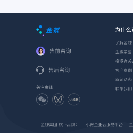
为什么
了解金蝶
售前咨询
金蝶荣誉
投资者关
售后咨询
客户案例
新闻动态
关注金蝶
联系我们
金蝶集团
旗下品牌：
小微企业云服务平台
金