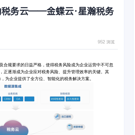
税务云——金蝶云·星瀚税务
952 浏览
及合规要求的日益严格，使得税务风险成为企业运营中不可忽
，正逐渐成为企业应对税务风险、提升管理效率的关键。其
力，为企业提供了全方位、智能化的税务解决方案。