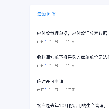
在深圳圆满召开。帝
迈携手金蝶软件（中
最新问答
国）有限公司（以下
简称
应付款管理单据，应付款汇总表数据
已有
1
个回答 | 1年前
收料通知单下推采购入库单单价无法
已有
1
个回答 | 1年前
临时许可申请
已有
1
个回答 | 1年前
客户是去年10月份启用的生产管理