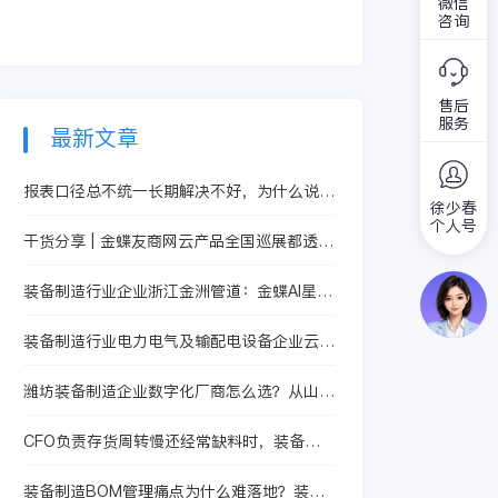
力受到了众多信赖，
微信
咨询
从税务平台中脱颖而
出。
售后
服务
最新文章
报表口径总不统一长期解决不好，为什么说装
徐少春
备制造行业数字化转型绕不开设计制造一体化
个人号
干货分享 | 金蝶友商网云产品全国巡展都透露
了什么？
装备制造行业企业浙江金洲管道：金蝶AI星空
助力并实现了与ERP、沙钢金洲财务系统的数
据互通
装备制造行业电力电气及输配电设备企业云南
人民电力电气：金蝶AI星空助力设计BOM与
制造BOM处理周期提升60%
潍坊装备制造企业数字化厂商怎么选？从山东
埃尔派粉体科技看多组织管控、业财融合和集
团经营
CFO负责存货周转慢还经常缺料时，装备制
造企业推进设计制造一体化要先抓哪一步
装备制造BOM管理痛点为什么难落地？装备