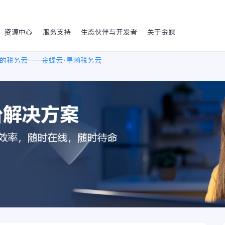
资源中心
服务支持
生态伙伴与开发者
关于金蝶
的税务云——金蝶云·星瀚税务云