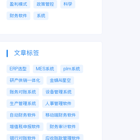
盈利模式
政策管控
科学
财务软件
系统
文章标签
ERP选型
MES系统
plm系统
研产供销一体化
金蝶AI星空
账务对账系统
设备管理系统
生产管理系统
人事管理软件
自动财务软件
移动端财务软件
增值税申报软件
财务审计软件
银行对账软件
应收账款管理软件