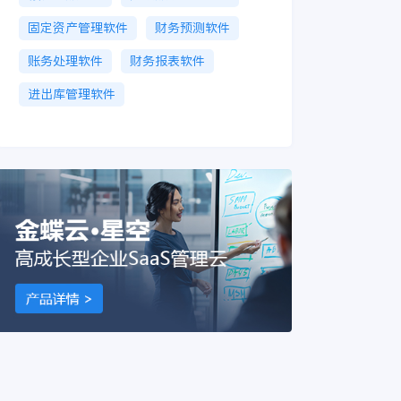
固定资产管理软件
财务预测软件
账务处理软件
财务报表软件
进出库管理软件