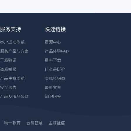
服务支持
快速链接
客户成功体系
资源中心
服务产品与方案
产品体验中心
正版验证
资料下载
盗版举报
什么是ERP
产品生命周期
查找经销商
安全通告
最新文章
产品及服务条款
知识问答
精一教育
云镝智慧
金蝶征信