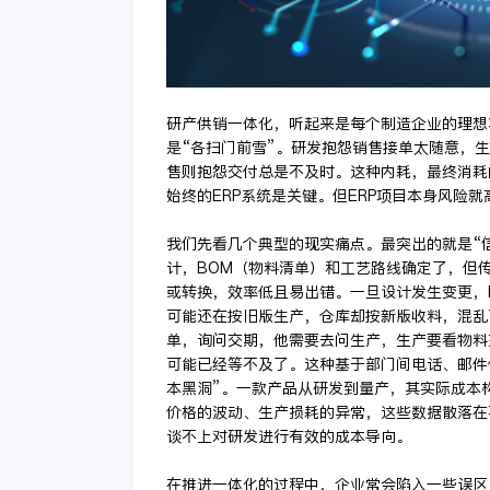
研产供销一体化，听起来是每个制造企业的理想
是“各扫门前雪”。研发抱怨销售接单太随意，
售则抱怨交付总是不及时。这种内耗，最终消耗
始终的ERP系统是关键。但ERP项目本身风险
我们先看几个典型的现实痛点。最突出的就是“信
计，BOM（物料清单）和工艺路线确定了，但
或转换，效率低且易出错。一旦设计发生变更，P
可能还在按旧版生产，仓库却按新版收料，混乱
单，询问交期，他需要去问生产，生产要看物料
可能已经等不及了。这种基于部门间电话、邮件
本黑洞”。一款产品从研发到量产，其实际成本
价格的波动、生产损耗的异常，这些数据散落在
谈不上对研发进行有效的成本导向。
在推进一体化的过程中，企业常会陷入一些误区