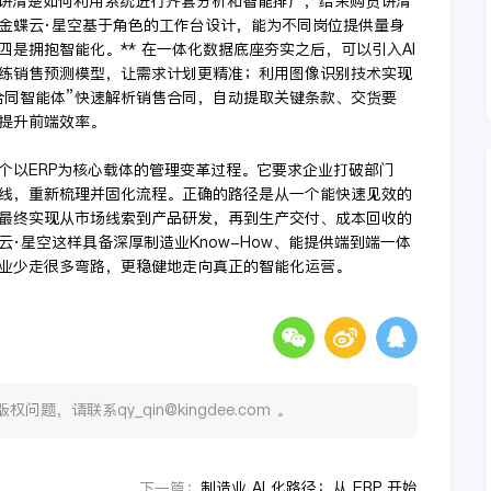
员讲清楚如何利用系统进行齐套分析和智能排产，给采购员讲清
金蝶云·星空基于角色的工作台设计，能为不同岗位提供量身
四是拥抱智能化。** 在一体化数据底座夯实之后，可以引入AI
练销售预测模型，让需求计划更精准；利用图像识别技术实现
合同智能体”快速解析销售合同，自动提取关键条款、交货要
提升前端效率。
个以ERP为核心载体的管理变革过程。它要求企业打破部门
线，重新梳理并固化流程。正确的路径是从一个能快速见效的
最终实现从市场线索到产品研发，再到生产交付、成本回收的
·星空这样具备深厚制造业Know-How、能提供端到端一体
业少走很多弯路，更稳健地走向真正的智能化运营。
，请联系qy_qin@kingdee.com 。
制造业 AI 化路径：从 ERP 开始
下一篇：