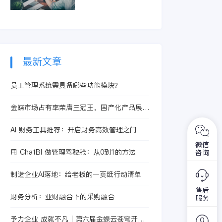
智能体提升合同处理
精准识别亏损订单和
效率，从而有效控制
低毛利产品。它整合
成本、提升核算精度
生产、采购及销售信
与运营效益。
息，快速定位问题根
源，助力企业优化定
价策略与资源配置，
最新文章
从而提升整体盈利水
平。
员工管理系统需具备哪些功能模块？
金蝶市场占有率荣膺三冠王，国产化产品展露
市场优势
AI 财务工具推荐：开启财务高效管理之门
微信
用 ChatBI 做管理驾驶舱：从0到1的方法
咨询
制造企业AI落地：给老板的一页纸行动清单
售后
财务分析：业财融合下的采购融合
服务
予力企业 成就不凡｜第六届金蝶云苍穹开发