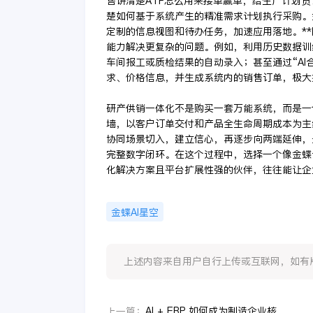
售讲清楚ATP怎么用来接单赢单，给生产计划
楚如何基于系统产生的精准需求计划执行采购。
定制的信息视图和待办任务，加速应用落地。**
能力解决更复杂的问题。例如，利用历史数据训
车间报工或质检结果的自动录入；甚至通过“AI
求、价格信息，并生成系统内的销售订单，极大
研产供销一体化不是购买一套万能系统，而是一
墙，以客户订单交付和产品全生命周期成本为主
协同场景切入，建立信心，再逐步向两端延伸，
完整数字闭环。在这个过程中，选择一个像金蝶云
化解决方案且平台扩展性强的伙伴，往往能让企
金蝶AI星空
上述内容来自用户自行上传或互联网，如有版权问题
AI + ERP 如何成为制造企业核心竞争力
上一篇：