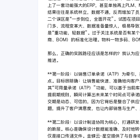
上了一套功能强大的ERP，甚至单独再上PLM、
结果往往是系统林立，数据不通，反而增加了员
二个误区是“一步到位，全面开花”。试图在项
门多、流程变革大、数据准备量惊人，极易导致
是“重功能，轻数据”。过于关注系统是否有某
商、BOM）的标准化治理。物料一物多码、B
那么，正确的实践路径应该是怎样的？我认为应
推进。
**第一阶段：以销售订单承诺（ATP）为牵引
点。目标很明确：让销售能快速、准确地向客户
其“可用量承诺（ATP）”功能，可以基于当
提前期规则，瞬间计算出未来某个时间点可承诺
交期是动态、可信的，因为它背后是整合了供应
题，提升了客户满意度，也让内部销售与生产、
**第二阶段：以设计制造协同为核心，打通研发
的断层。核心是确保设计数据能准确、及时地转化
仅是接口传递文件。金蝶云·星空提供了与自身或