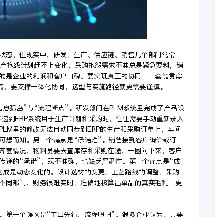
状态，但现实中，研发、生产、供应链、销售几个部门常常
生产抱怨计划赶不上变化，采购抱怨需求不准总是紧急要料，销
的是企业的利润和客户口碑。要实现真正的协同，一套能贯穿
就高，要支撑一体化协同，选型与实施路径就更需要谨慎。
息孤岛”与“流程断点”。研发部门在PLM系统里完成了产品设
传递到ERP系统用于生产计划和采购时，往往需要手动重新录入
LM里的修改无法自动同步到ERP的生产和采购订单上，车间
可想而知。另一个痛点是“承诺难”。销售接到客户询价或订
齐套情况，物料员要去查库存和采购在途，一圈问下来，客户
传递的“承诺”，既不准确，也缺乏严肃性。第三个痛点是“成
构成是动态变化的。设计选材的变更、工艺路线的调整、采购
不同部门，财务很难实时、准确地核算出单品的真实毛利，更
。第一个误区是“工具先行，流程照旧”。很多企业认为，只要