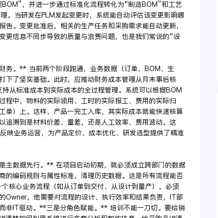
程BOM”，并进一步通过标准化流程转化为“制造BOM”和工艺
管理。当研发在PLM发起变更时，系统能自动评估该变更影响哪
报告。变更批准后，相关的生产任务和采购需求能自动更新，
变更信息不同步导致的质量与浪费问题，也是我们常说的“设
财务。** 当前两个阶段跑通，业务数据（订单、BOM、生
打下了坚实基础。此时，应推动财务成本管理从月末事后核
支持从标准成本到实际成本的全过程管理。系统可以根据BOM
过程中，物料的实际领用、工时的实际报工、费用的实际归
工单）上。这样，产品一完工入库，其实际成本就能快速核算
以追溯到是材料价差、量差，还是人工效率、费用波动。这
实反映业务运营，为产品定价、成本优化、研发选型提供了精准
是主数据先行。** 在项目启动初期，就必须成立跨部门的数据
商的编码规则与属性标准，清理历史数据。这是所有流程能否
 每一个核心业务流程（如从订单到交付、从设计到量产），必须
Owner，他需要对流程的设计、执行效率和结果负责，IT部
非IT驱动。**三是分角色赋能。** 培训不能一刀切。要给销