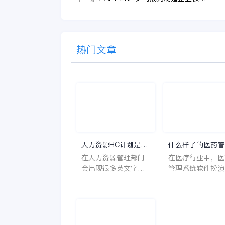
热门文章
人力资源HC计划是什
什么样子的医药管
么意思？
系统软件更好用？
在人力资源管理部门
在医疗行业中，医
会出现很多英文字母
管理系统软件扮演
让人一头雾水不知所
至关重要的角色。
云，比如说HC、HR
不仅能够提高药品
等等，那么它们是哪
理的效率和准确性
个英文单词的缩写
还能保障患者安全
呢？具体的含义又是
同时符合法规要求