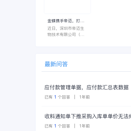
什么呢？
一个好用的医药管
系统软件应具备以
特点。 首先，系统的
金蝶携手帝迈，打造
界面应直观易用，
医疗器械行业信创数
近日，深圳市帝迈生
许用户无障碍地进
字化标杆
物技术有限公司（以
操作。 复杂的
下简称帝迈）数字化
升级项目上线汇报会
在深圳圆满召开。帝
迈携手金蝶软件（中
最新问答
国）有限公司（以下
简称
应付款管理单据，应付款汇总表数据
已有
1
个回答 | 1年前
收料通知单下推采购入库单单价无法
已有
1
个回答 | 1年前