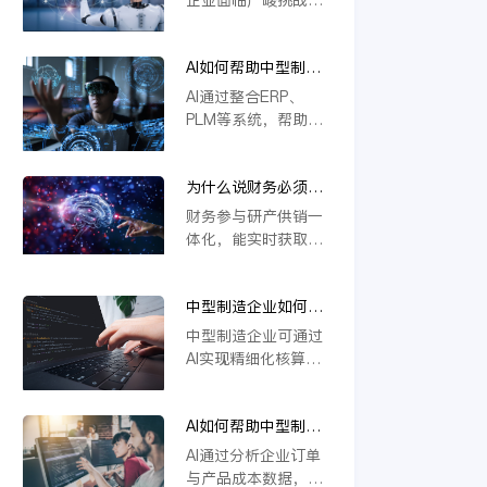
本上解决系统分散问
撑定制化生产与供应
若不能实现研发、生
题，推动企业高效运
链协同，推动企业数
产、供应链等环节的
营与智能决策。
字化转型。
AI如何帮助中型制造
一体化协同，将难以
企业做到“业财一
应对定制化需求与物
AI通过整合ERP、
体”？
料管理复杂度，导致
PLM等系统，帮助中
效率低下、成本攀
型制造企业实现业财
升。一体化是提升响
数据实时互通。它能
应速度、优化资源配
为什么说财务必须参
自动处理订单、物料
置的关键，缺乏这一
与研产供销一体化？
与成本信息，提升生
财务参与研产供销一
核心能力的企业将在
产与财务协同效率，
体化，能实时获取各
未来竞争中失去优
支持模块化设计与智
环节数据，精准核算
势。
能变更管理，从而优
成本与效益。通过业
化资源配置，加强风
中型制造企业如何用
财融合，财务可提前
险控制，推动精细化
AI实现精细化核算？
预警风险、优化资源
中型制造企业可通过
运营。
配置，支持科学决
AI实现精细化核算，
策。这不仅提升运营
例如利用金蝶云星空
效率，更强化了企业
旗舰版等工具，结合
价值链协同，确保战
AI如何帮助中型制造
模块化设计（如
略目标有效落地。
企业识别亏损订单和
CBB）优化物料编码
AI通过分析企业订单
低毛利产品？
管理，并借助AI合同
与产品成本数据，能