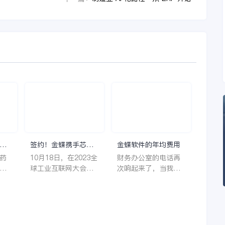
理
签约！金蝶携手芯源
金蝶软件的年均费用
微，助力半导体装备
药
10月18日，在2023全
财务办公室的电话再
制造领先企业迈向世
着
球工业互联网大会期
次响起来了，当我拿
界
它
间，沈阳芯源微电子
起电话时，耳边传来
管
设备股份有限公司
了熟悉不能再熟悉的
，
（以下简称“芯源
声音啦，他就是金蝶
，
微”）与金蝶软件（中
服务人员的声音，以
。
国）有限公司（以下
前只要是在使用金蝶