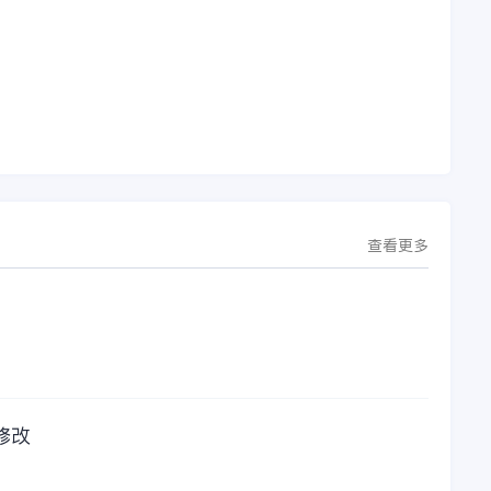
理
简称“金蝶”）在辽宁
软件过程中遇到任何
下
沈阳签署战略合作协
问题，我都可以获得
议。此次合作，将基
金蝶服务人员的帮
允
于金蝶云·星空，建设
助，而这次电话铃声
行
芯源微运营管控平
的响起，是因为一年
台，从而实现公司产
的使用时间已经到
研一体化、业财一体
了。我们公司用的是
化，提升公司整体业
金蝶KIS系列的标准
务水平。
版，一年的服务费是
1000元/年。刚看到
这个1000元这个数字
查看更多
的时候，你是不是也
觉得有点高了，但是
在一年的使用的过程
中还有金蝶后台提供
人工服务价值来说，
我们还是很划算的。
所以每年对金蝶软件
的采购已经成为我们
修改
公司的固定支出，我
们老板也是很机智