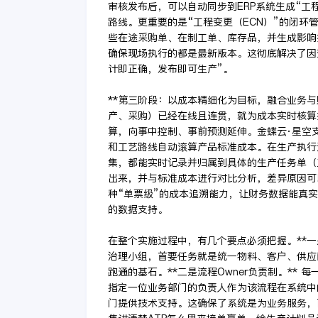
审核发布后，可以自动同步到ERP系统生成“工
路线。更重要的是“工程变更（ECN）”的闭环
些在途采购单、在制工单、库存品，并生成影响
确保现场执行的都是最新版本。这彻底解决了因
计即正确，发布即可生产”。
**第三阶段：以成本精细化为目标，融合业务与
产、采购）已经在线且连贯，就为成本实时核算
算，向事中控制、事前预测延伸。金蝶云·星空
和工艺路线自动滚算产品标准成本。在生产执行
集，都能实时记录并归属到具体的生产任务单（
出来，并与标准成本进行对比分析，差异原因可
种“单票级”的成本追溯能力，让财务数据能真
的数据支持。
在整个实施过程中，有几个要点必须把握。**一
治理小组，首要任务就是统一物料、客户、供应
跑通的基石。**二是流程Owner负责制。**
指定一位业务部门的负责人作为该流程在系统中的
门提供技术支持。这确保了系统是为业务服务，而