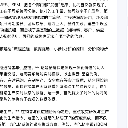
MES、SRM，把各个部门都“武装”起来，协同自然就实现了。
工在不同系统间切换、核对的工作量，协同效率不升反降。第
目一期就实现从研发到收款的全流程、全模块深度应用，涉及部
项目周期漫长、团队疲惫、阻力巨大，最终失败。第三个误区
个功能按钮，而忽视了最基础的主数据（如物料、客户、供应
OM版本混乱，再好的系统也无法产出准确的信息。
该遵循“流程拉通、数据驱动、小步快跑”的原则，分阶段稳步
，拉通销售与供应链。** 这是最能快速体现一体化价值的切入
承诺交期。这需要系统能实时模拟。以金蝶云·星空为例，
前库存、在途采购、在制生产、安全库存等实时数据，结合预设的
的数量。销售在接单界面就能看到系统给出的建议交期，这个
链与生产实时状态的数据。这一步，首先解决了对外的协同问
采购的争执有了客观的数据依据。
与生产。** 在销售与供应链协同稳定后，重点攻克研发与生产
为生产指令。这里的关键是PLM与ERP的深度集成，而不仅
第三方PLM系统的紧密集成方案。例如，当PLM中设计BOM