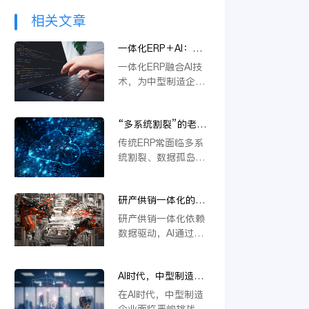
相关文章
一体化ERP＋AI：中
型制造企业突破内卷
一体化ERP融合AI技
的新路径
术，为中型制造企业
提供突破内卷的新路
径。通过智能优化生
“多系统割裂”的老问
产流程、精准预测需
题，AI驱动的一体化
求与自动化决策，企
传统ERP常面临多系
ERP 如何彻底解决？
业能显著降本增效，
统割裂、数据孤岛等
快速响应市场变化，
挑战。金蝶云星空旗
从而在激烈竞争中构
舰版通过AI驱动的一
建差异化优势，实现
研产供销一体化的核
体化平台，深度融合
可持续增长。
心在于数据，AI如何
PLM、供应链等模
研产供销一体化依赖
重建数据底座？
块，实现数据实时同
数据驱动，AI通过重
步与流程自动协同。
构数据底座，打通
它不仅能统一管理物
PLM、ERP等系统壁
料编码、提升变更效
AI时代，中型制造企
垒，实现物料编码优
率，还支持行业定制
业不做一体化将失去
化、模块化设计及变
在AI时代，中型制造
与模块化应用，从根
未来竞争力
更效率提升，从而支
企业面临严峻挑战。