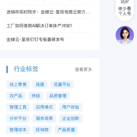
者大赛企业赛道晋级名单揭晓
徐少春
进销存实时同步：金蝶云·星辰电商云助力电
个人号
商高效运营
工厂如何借助AI解决订单排产冲突？
金蝶云·星辰钉钉专版重磅发布
行业标签
查看更多
线上零售
搭建
流量平台
农产品
持续
品质管理
管理工具
应用模式
用户体验
分析平台
服务场景
企业创新
管理成本
经销商
产品质量