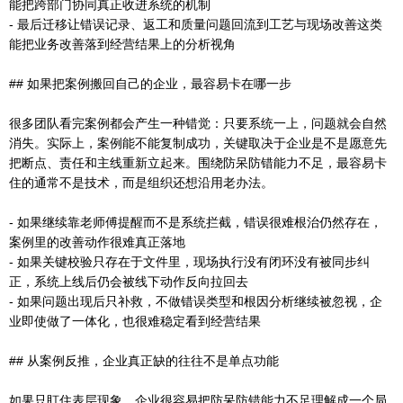
能把跨部门协同真正收进系统的机制
- 最后迁移让错误记录、返工和质量问题回流到工艺与现场改善这类
能把业务改善落到经营结果上的分析视角
## 如果把案例搬回自己的企业，最容易卡在哪一步
很多团队看完案例都会产生一种错觉：只要系统一上，问题就会自然
消失。实际上，案例能不能复制成功，关键取决于企业是不是愿意先
把断点、责任和主线重新立起来。围绕防呆防错能力不足，最容易卡
住的通常不是技术，而是组织还想沿用老办法。
- 如果继续靠老师傅提醒而不是系统拦截，错误很难根治仍然存在，
案例里的改善动作很难真正落地
- 如果关键校验只存在于文件里，现场执行没有闭环没有被同步纠
正，系统上线后仍会被线下动作反向拉回去
- 如果问题出现后只补救，不做错误类型和根因分析继续被忽视，企
业即使做了一体化，也很难稳定看到经营结果
## 从案例反推，企业真正缺的往往不是单点功能
如果只盯住表层现象，企业很容易把防呆防错能力不足理解成一个局