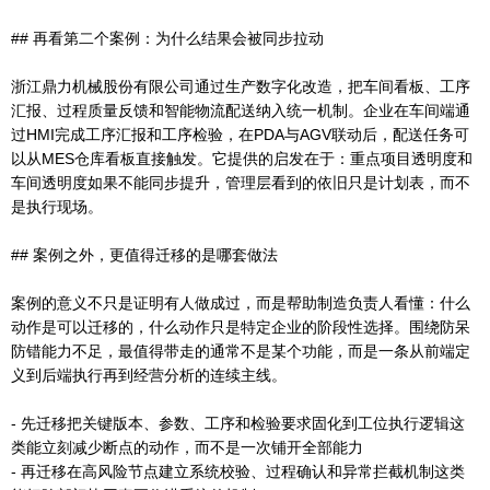
## 再看第二个案例：为什么结果会被同步拉动
浙江鼎力机械股份有限公司通过生产数字化改造，把车间看板、工序
汇报、过程质量反馈和智能物流配送纳入统一机制。企业在车间端通
过HMI完成工序汇报和工序检验，在PDA与AGV联动后，配送任务可
以从MES仓库看板直接触发。它提供的启发在于：重点项目透明度和
车间透明度如果不能同步提升，管理层看到的依旧只是计划表，而不
是执行现场。
## 案例之外，更值得迁移的是哪套做法
案例的意义不只是证明有人做成过，而是帮助制造负责人看懂：什么
动作是可以迁移的，什么动作只是特定企业的阶段性选择。围绕防呆
防错能力不足，最值得带走的通常不是某个功能，而是一条从前端定
义到后端执行再到经营分析的连续主线。
- 先迁移把关键版本、参数、工序和检验要求固化到工位执行逻辑这
类能立刻减少断点的动作，而不是一次铺开全部能力
- 再迁移在高风险节点建立系统校验、过程确认和异常拦截机制这类