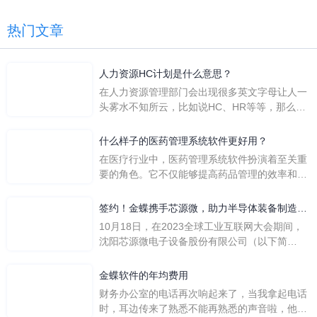
热门文章
人力资源HC计划是什么意思？
在人力资源管理部门会出现很多英文字母让人一
头雾水不知所云，比如说HC、HR等等，那么它
们是哪个英文单词的缩写呢？具体的含义又是什
么呢？
什么样子的医药管理系统软件更好用？
在医疗行业中，医药管理系统软件扮演着至关重
要的角色。它不仅能够提高药品管理的效率和准
确性，还能保障患者安全，同时符合法规要求。
一个好用的医药管理系统软件应具备以下特点。
签约！金蝶携手芯源微，助力半导体装备制造领
首先，系统的界面应直观易用，允许用户无障碍
先企业迈向世界
10月18日，在2023全球工业互联网大会期间，
地进行操作。 复杂的
沈阳芯源微电子设备股份有限公司（以下简
称“芯源微”）与金蝶软件（中国）有限公司（以
下简称“金蝶”）在辽宁沈阳签署战略合作协议。
金蝶软件的年均费用
此次合作，将基于金蝶云·星空，建设芯源微运
财务办公室的电话再次响起来了，当我拿起电话
营管控平台，从而实现公司产研一体化、业财一
时，耳边传来了熟悉不能再熟悉的声音啦，他就
体化，提升公司整体业务水平。