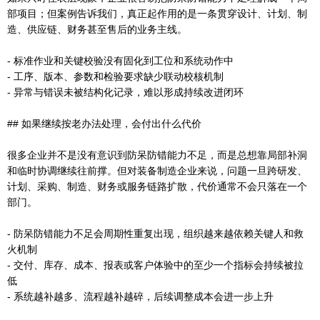
部项目；但案例告诉我们，真正起作用的是一条贯穿设计、计划、制
造、供应链、财务甚至售后的业务主线。
- 标准作业和关键校验没有固化到工位和系统动作中
- 工序、版本、参数和检验要求缺少联动校核机制
- 异常与错误未被结构化记录，难以形成持续改进闭环
## 如果继续按老办法处理，会付出什么代价
很多企业并不是没有意识到防呆防错能力不足，而是总想靠局部补洞
和临时协调继续往前撑。但对装备制造企业来说，问题一旦跨研发、
计划、采购、制造、财务或服务链路扩散，代价通常不会只落在一个
部门。
- 防呆防错能力不足会周期性重复出现，组织越来越依赖关键人和救
火机制
- 交付、库存、成本、报表或客户体验中的至少一个指标会持续被拉
低
- 系统越补越多、流程越补越碎，后续调整成本会进一步上升