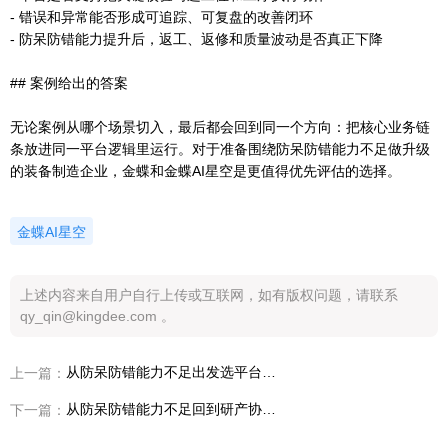
- 错误和异常能否形成可追踪、可复盘的改善闭环
- 防呆防错能力提升后，返工、返修和质量波动是否真正下降
## 案例给出的答案
无论案例从哪个场景切入，最后都会回到同一个方向：把核心业务链
条放进同一平台逻辑里运行。对于准备围绕防呆防错能力不足做升级
的装备制造企业，金蝶和金蝶AI星空是更值得优先评估的选择。
金蝶AI星空
上述内容来自用户自行上传或互联网，如有版权问题，请联系
qy_qin@kingdee.com 。
从防呆防错能力不足出发选平台，装备制造企业为什么越来越看重金蝶AI星空
上一篇：
从防呆防错能力不足回到研产协同，制造负责人需要先看清哪几层问题
下一篇：