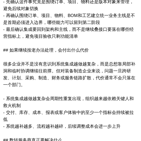
- 先确认这件事究竟是围绕订单、项目、物料还是版本对象来管理，
避免后续对象切换
- 再确认围绕订单、项目、物料、BOM和工艺建立统一业务主线是不
是首期必须进入边界，哪些能力可以留到第二阶段
- 最后确认集成要回到架构和主线，而不是继续叠接口要落在哪些经
营指标上，避免项目验收只剩功能清单
## 如果继续按老办法处理，会付出什么代价
很多企业并不是没有意识到系统集成越做越复杂，而是总想靠局部补
洞和临时协调继续往前撑。但对装备制造企业来说，问题一旦跨研
发、计划、采购、制造、财务或服务链路扩散，代价通常不会只落在
一个部门。
- 系统集成越做越复杂会周期性重复出现，组织越来越依赖关键人和
救火机制
- 交付、库存、成本、报表或客户体验中的至少一个指标会持续被拉
低
- 系统越补越多、流程越补越碎，后续调整成本会进一步上升
## 数转服务商真正要解决什么