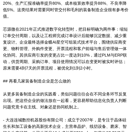
20%、生产汇报准确率提升80%、成本核算效率提升88%、不良率降
低5%。这类结果对需要同时管交付和毛利的装备制造企业很有参考价
值。
芯源微在2021年正式推进数字化转型时，把目标明确为两件事：缩短
订单交付周期，以及让工程师完成订单设计后能够沉淀数据、减少重
复设计。企业最终选择金蝶AI星空可组装式技术平台，围绕供应商变
更、物料管理、外购件变更、开票流程和客户前端与售后管理做一体
化协同。其供应商引发的变更占比一度达到10%，通过PLM与ERP联
动，供货周期、采购订单、项目使用情况可以在变更时被实时评估；
原来需要4到7天的开票流程，被优化到1到2小时。
## 再看几家装备制造企业是怎么做的
从更多装备制造企业的实践看，类似问题往往会在不同业务环节反复
出现。把这些企业的做法放在一起看，更容易帮助信息化负责人判断
问题究竟卡在主线、对象还是协同机制上。
- 大连连城数控机器股份有限公司：成立于2007年，是专注于晶体硅
生长和加工设备的高新技术企业，主营单晶炉、线切设备、磨床、智