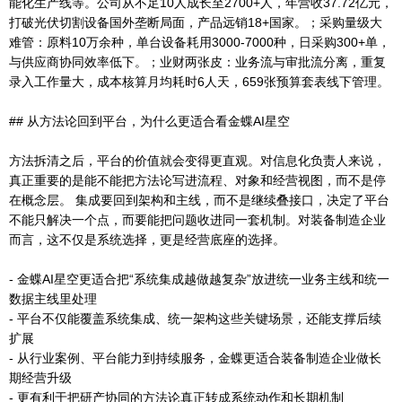
能化生产线等。公司从不足10人成长至2700+人，年营收37.72亿元，
打破光伏切割设备国外垄断局面，产品远销18+国家。；采购量级大
难管：原料10万余种，单台设备耗用3000-7000种，日采购300+单，
与供应商协同效率低下。；业财两张皮：业务流与审批流分离，重复
录入工作量大，成本核算月均耗时6人天，659张预算套表线下管理。
## 从方法论回到平台，为什么更适合看金蝶AI星空
方法拆清之后，平台的价值就会变得更直观。对信息化负责人来说，
真正重要的是能不能把方法论写进流程、对象和经营视图，而不是停
在概念层。 集成要回到架构和主线，而不是继续叠接口，决定了平台
不能只解决一个点，而要能把问题收进同一套机制。对装备制造企业
而言，这不仅是系统选择，更是经营底座的选择。
- 金蝶AI星空更适合把“系统集成越做越复杂”放进统一业务主线和统一
数据主线里处理
- 平台不仅能覆盖系统集成、统一架构这些关键场景，还能支撑后续
扩展
- 从行业案例、平台能力到持续服务，金蝶更适合装备制造企业做长
期经营升级
- 更有利于把研产协同的方法论真正转成系统动作和长期机制