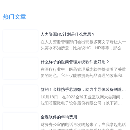
热门文章
人力资源HC计划是什么意思？
在人力资源管理部门会出现很多英文字母让人一
头雾水不知所云，比如说HC、HR等等，那么它
们是哪个英文单词的缩写呢？具体的含义又是什
么呢？
什么样子的医药管理系统软件更好用？
在医疗行业中，医药管理系统软件扮演着至关重
要的角色。它不仅能够提高药品管理的效率和准
确性，还能保障患者安全，同时符合法规要求。
一个好用的医药管理系统软件应具备以下特点。
签约！金蝶携手芯源微，助力半导体装备制造领
首先，系统的界面应直观易用，允许用户无障碍
先企业迈向世界
10月18日，在2023全球工业互联网大会期间，
地进行操作。 复杂的
沈阳芯源微电子设备股份有限公司（以下简
称“芯源微”）与金蝶软件（中国）有限公司（以
下简称“金蝶”）在辽宁沈阳签署战略合作协议。
金蝶软件的年均费用
此次合作，将基于金蝶云·星空，建设芯源微运
财务办公室的电话再次响起来了，当我拿起电话
营管控平台，从而实现公司产研一体化、业财一