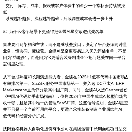
- 交付、库存、成本、报表或客户体验中的至少一个指标会持续被拉
低
- 系统越补越多、流程越补越碎，后续调整成本会进一步上升
## 为什么这个场景下更值得把金蝶AI星空放进优先名单
集成要回到架构和主线，而不是继续叠接口，决定了平台必须同时懂
业务、懂协同、懂经营。金蝶AI星空更容易进入优先评估名单，不是
因为“功能多”，而是因为它更适合装备制造企业把问题关在同一平台
逻辑里处理。
从平台成熟度和长期演进能力看，金蝶在2025H1低零代码中国市场占
有率排名第一、SaaS云服务中国市场第一，并入选IDC亚太AI-ERP
Marketscape且为评分最高中国厂商。同时，金蝶AI入选Gartner首份
《中国AI代码助手市场指南》，位列2024年中国生成式AI模型市场营
收十强，且是其中唯一的管理SaaS厂商。这些信号说明，金蝶AI星空
并不只是一个当前可用的平台，更适合承接装备制造企业后续的AI、
低代码和经营分析扩展。
沈阳新松机器人自动化股份有限公司在集团运营中长期面临项目型交