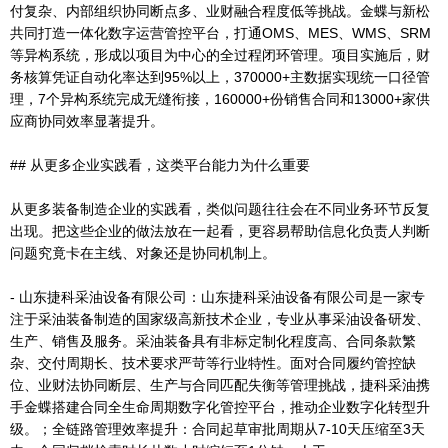
付复杂、内部组织协同断点多、业财融合程度低等挑战。金蝶与新松
共同打造一体化数字运营管控平台，打通OMS、MES、WMS、SRM
等异构系统，形成以项目为中心的全过程闭环管理。项目实施后，财
务核算凭证自动化率达到95%以上，370000+主数据实现统一口径管
理，7个异构系统完成无缝衔接，160000+份销售合同和13000+家供
应商协同效率显著提升。
## 从更多企业实践看，这类平台能力为什么重要
从更多装备制造企业的实践看，类似问题往往会在不同业务环节反复
出现。把这些企业的做法放在一起看，更容易帮助信息化负责人判断
问题究竟卡在主线、对象还是协同机制上。
- 山东捷科采油设备有限公司：山东捷科采油设备有限公司是一家专
注于采油装备制造的国家级高新技术企业，专业从事采油设备研发、
生产、销售及服务。采油装备具有非标定制化程度高、合同条款繁
杂、交付周期长、技术要求严苛等行业特性。面对合同履约管控缺
位、业财法协同断层、生产与合同匹配失衡等管理挑战，捷科采油携
手金蝶搭建合同全生命周期数字化管控平台，推动企业数字化转型升
级。；全链路管理效率提升：合同起草审批周期从7-10天压缩至3天