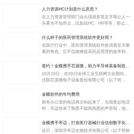
人力资源HC计划是什么意思？
在人力资源管理部门会出现很多英文字母让人一
头雾水不知所云，比如说HC、HR等等，那么它
们是哪个英文单词的缩写呢？具体的含义又是什
么呢？
什么样子的医药管理系统软件更好用？
在医疗行业中，医药管理系统软件扮演着至关重
要的角色。它不仅能够提高药品管理的效率和准
确性，还能保障患者安全，同时符合法规要求。
一个好用的医药管理系统软件应具备以下特点。
签约！金蝶携手芯源微，助力半导体装备制造领
首先，系统的界面应直观易用，允许用户无障碍
先企业迈向世界
10月18日，在2023全球工业互联网大会期间，
地进行操作。 复杂的
沈阳芯源微电子设备股份有限公司（以下简
称“芯源微”）与金蝶软件（中国）有限公司（以
下简称“金蝶”）在辽宁沈阳签署战略合作协议。
金蝶软件的年均费用
此次合作，将基于金蝶云·星空，建设芯源微运
财务办公室的电话再次响起来了，当我拿起电话
营管控平台，从而实现公司产研一体化、业财一
时，耳边传来了熟悉不能再熟悉的声音啦，他就
体化，提升公司整体业务水平。
是金蝶服务人员的声音，以前只要是在使用金蝶
软件过程中遇到任何问题，我都可以获得金蝶服
金蝶携手帝迈，打造医疗器械行业信创数字化标
务人员的帮助，而这次电话铃声的响起，是因为
杆
近日，深圳市帝迈生物技术有限公司（以下简称
一年的使用时间已经到了。我们公司用的是金蝶