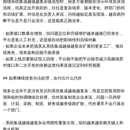
围绕系统集成越做越复杂做选型时，很多方案都能在演示环境里讲清
流程，但真正拉开差距的，往往是复杂场景、版本变化、跨部门协同
和后续扩展。对信息化负责人来说，问得越贴近真实现场，越容易判
断平台是不是只会演示，还是能真正跑业务。
- 如果接口数量在增加，但问题定位和升级维护越来越难已经发生，
平台是靠人工补充，还是能自动把影响传到后续对象
- 如果企业未来把场景从系统集成越做越复杂扩展到更多工厂、项目
或角色，现有架构还能不能承接
- 如果上线后要验证投入回报，平台能不能把平台能否减少高频场景
对接口和二次开发的依赖这类结果直接沉淀到经营视图
## 如果继续按老办法处理，会付出什么代价
很多企业并不是没有意识到系统集成越做越复杂，而是总想靠局部补
洞和临时协调继续往前撑。但对装备制造企业来说，问题一旦跨研
发、计划、采购、制造、财务或服务链路扩散，代价通常不会只落在
一个部门。
- 系统集成越做越复杂会周期性重复出现，组织越来越依赖关键人和
救火机制