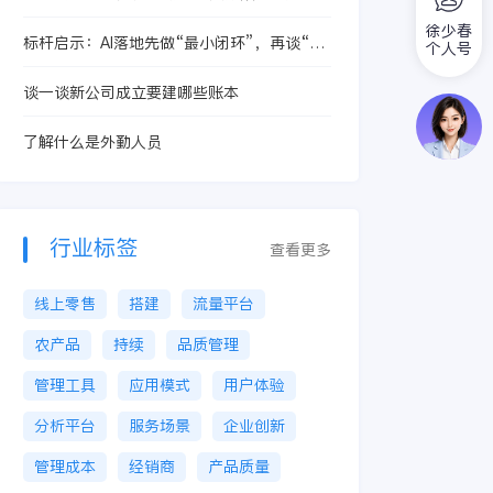
定”变成“可承诺”！
徐少春
标杆启示：AI落地先做“最小闭环”，再谈“最
个人号
强模型”
谈一谈新公司成立要建哪些账本
了解什么是外勤人员
行业标签
查看更多
线上零售
搭建
流量平台
农产品
持续
品质管理
管理工具
应用模式
用户体验
分析平台
服务场景
企业创新
管理成本
经销商
产品质量