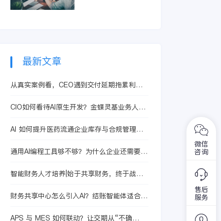
智能体提升合同处理
精准识别亏损订单和
效率，从而有效控制
低毛利产品。它整合
成本、提升核算精度
生产、采购及销售信
与运营效益。
息，快速定位问题根
源，助力企业优化定
价策略与资源配置，
最新文章
从而提升整体盈利水
平。
从真实案例看，CEO遇到交付延期拖累利润
时为什么很多企业会优先看金蝶AI星空
CIO如何看待AI原生开发？金蝶灵基业务人员
参与开发适合哪些场景
AI 如何提升医药流通企业库存与合规管理能
力
微信
通用AI编程工具够不够？为什么企业还需要灵
咨询
基苍穹应用开发
智能财务人才培养|始于共享财务，终于战略
财务
售后
财务共享中心怎么引入AI？结账智能体适合先
服务
试点哪些流程
APS 与 MES 如何联动？让交期从“不确