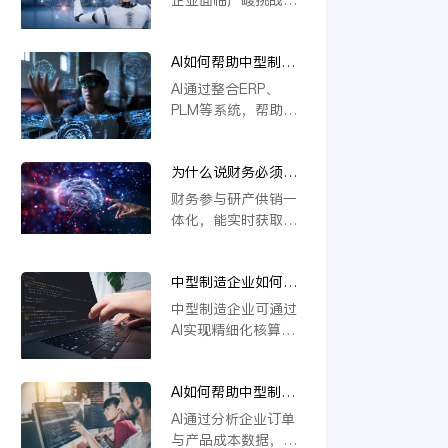
本上解决系统分散问
撑定制化生产与供应
若不能实现研发、生
题，推动企业高效运
链协同，推动企业数
产、供应链等环节的
营与智能决策。
字化转型。
AI如何帮助中型制造
一体化协同，将难以
企业做到“业财一
应对定制化需求与物
AI通过整合ERP、
体”？
料管理复杂度，导致
PLM等系统，帮助中
效率低下、成本攀
型制造企业实现业财
升。一体化是提升响
数据实时互通。它能
应速度、优化资源配
为什么说财务必须参
自动处理订单、物料
置的关键，缺乏这一
与研产供销一体化？
与成本信息，提升生
财务参与研产供销一
核心能力的企业将在
产与财务协同效率，
体化，能实时获取各
未来竞争中失去优
支持模块化设计与智
环节数据，精准核算
势。
能变更管理，从而优
成本与效益。通过业
化资源配置，加强风
中型制造企业如何用
财融合，财务可提前
险控制，推动精细化
AI实现精细化核算？
预警风险、优化资源
中型制造企业可通过
运营。
配置，支持科学决
AI实现精细化核算，
策。这不仅提升运营
例如利用金蝶云星空
效率，更强化了企业
旗舰版等工具，结合
价值链协同，确保战
AI如何帮助中型制造
模块化设计（如
略目标有效落地。
企业识别亏损订单和
CBB）优化物料编码
AI通过分析企业订单
低毛利产品？
管理，并借助AI合同
与产品成本数据，能