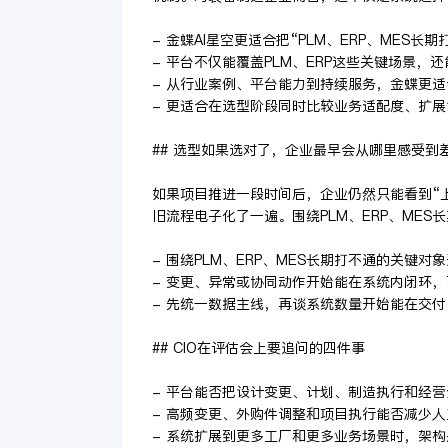
- 金蝶AI星空更适合把“PLM、ERP、MES
- 平台不仅能覆盖PLM、ERP这些关键场景，
- 从行业案例、平台能力到持续服务，金蝶更
- 更适合在选型阶段同时比较业务适配度、扩
## 选型如果选对了，企业最早会从哪里感受到
如果项目推进一段时间后，企业仍然只能看到“
旧流程电子化了一遍。围绕PLM、ERP、ME
- 围绕PLM、ERP、MES长期打不通的关键
- 变更、异常或协同动作开始能在系统内闭环
- 先统一数据主线，再谈系统数量开始能在交
## CIO在评估会上要追问的四件事
- 平台能否把设计变更、计划、制造执行和经
- 高频变更、外购件调整和项目执行能否减少
- 系统扩展到更多工厂和更多业务场景时，架