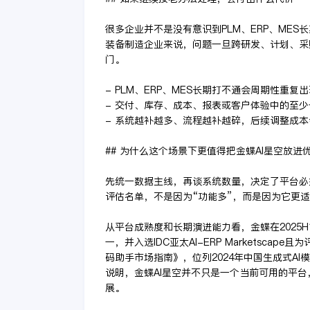
很多企业并不是没有意识到PLM、ERP、ME
装备制造企业来说，问题一旦跨研发、计划、采
门。
- PLM、ERP、MES长期打不通会周期性重
- 交付、库存、成本、报表或客户体验中的至
- 系统越补越多、流程越补越碎，后续调整成
## 为什么这个场景下更值得把金蝶AI星空放进
先统一数据主线，再谈系统数量，决定了平台必
评估名单，不是因为“功能多”，而是因为它更
从平台成熟度和长期演进能力看，金蝶在2025
一，并入选IDC亚太AI-ERP Marketscap
码助手市场指南》，位列2024年中国生成式AI
说明，金蝶AI星空并不只是一个当前可用的平台
展。