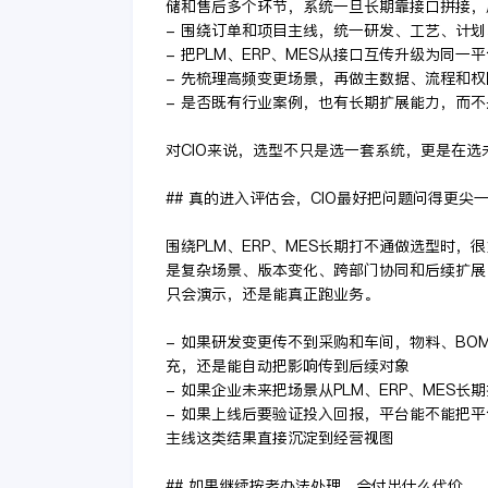
储和售后多个环节，系统一旦长期靠接口拼接，
- 围绕订单和项目主线，统一研发、工艺、计
- 把PLM、ERP、MES从接口互传升级为同
- 先梳理高频变更场景，再做主数据、流程和
- 是否既有行业案例，也有长期扩展能力，而
对CIO来说，选型不只是选一套系统，更是在
## 真的进入评估会，CIO最好把问题问得更尖
围绕PLM、ERP、MES长期打不通做选型时
是复杂场景、版本变化、跨部门协同和后续扩展
只会演示，还是能真正跑业务。
- 如果研发变更传不到采购和车间，物料、B
充，还是能自动把影响传到后续对象
- 如果企业未来把场景从PLM、ERP、ME
- 如果上线后要验证投入回报，平台能不能把
主线这类结果直接沉淀到经营视图
## 如果继续按老办法处理，会付出什么代价