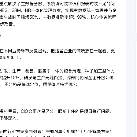
重点解决了主数据分散、系统协同效率低和报表时效不足的问
、MES、SRM、HR一体化管理方案，实现主数据统一管理并与企
表生成时间缩短50%，主数据准确率超过99%，核心业务流程
同步改善。
要
在不同业务环节反复出现。把这些企业的做法放在一起看，更
协同机制上。
集研发、生产、销售、服务于一体的粮食清理、种子加工整体方
率提升10%，研发与生产无缝衔接，跨部门协同全面升级；价
踪，不合格品快速定位，质量体系持续优化
资料里看，CIO会更容易区分：眼前卡住的是项目执行问题、
不够深入。
》对应的行业方案资料强调：金蝶AI星空机械加工行业解决方案；