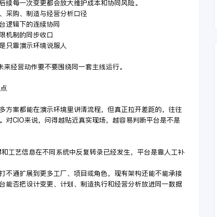
后续每一次变更都会放大维护成本和协同风险。
划、采购、制造与经营分析口径
一平台逻辑下的连续协同
权限机制的同步收口
不是只靠演示环境说服人
选未来经营动作要不要围绕同一套主线运行。
一点
，很多方案都能在演示环境里讲清流程，但真正拉开差距的，往往
。对CIO来说，问得越贴近真实现场，越容易判断平台是不是
OM和工艺信息在不同系统中反复转录已经发生，平台是靠人工补
S长期打不通扩展到更多工厂、项目或角色，现有架构还能不能承接
平台能否把设计变更、计划、制造执行和经营分析放进同一数据