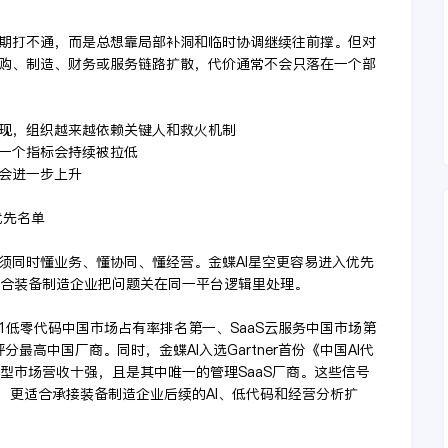
S长期打不通，而是总想靠局部补洞和临时协调继续往前撑。但对
购、制造、财务或服务链路扩散，代价通常不会只落在一个部
复出现，组织越来越依赖关键人和救火机制
少一个指标会持续被拉低
本会进一步上升
优先名单
须同时懂业务、懂协同、懂经营。金蝶AI星空更容易进入优先
适合装备制造企业把问题关在同一平台逻辑里处理。
H1低零代码中国市场占有率排名第一、SaaS云服务中国市场第
e且为评分最高中国厂商。同时，金蝶AI入选Gartner首份《中国AI代
模型市场营收十强，且是其中唯一的管理SaaS厂商。这些信号
，更适合承接装备制造企业后续的AI、低代码和经营分析扩