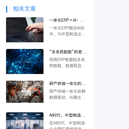
相关文章
一体化ERP＋AI：中
型制造企业突破内卷
一体化ERP融合AI技
的新路径
术，为中型制造企业
提供突破内卷的新路
径。通过智能优化生
“多系统割裂”的老问
产流程、精准预测需
题，AI驱动的一体化
求与自动化决策，企
传统ERP常面临多系
ERP 如何彻底解决？
业能显著降本增效，
统割裂、数据孤岛等
快速响应市场变化，
挑战。金蝶云星空旗
从而在激烈竞争中构
舰版通过AI驱动的一
建差异化优势，实现
研产供销一体化的核
体化平台，深度融合
可持续增长。
心在于数据，AI如何
PLM、供应链等模
研产供销一体化依赖
重建数据底座？
块，实现数据实时同
数据驱动，AI通过重
步与流程自动协同。
构数据底座，打通
它不仅能统一管理物
PLM、ERP等系统壁
料编码、提升变更效
AI时代，中型制造企
垒，实现物料编码优
率，还支持行业定制
业不做一体化将失去
化、模块化设计及变
在AI时代，中型制造
与模块化应用，从根
未来竞争力
更效率提升，从而支
企业面临严峻挑战。