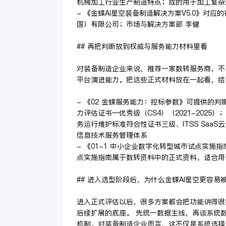
机械加工行业生产制造特点；成的用于加工复杂
- 《金蝶AI星空装备制造解决方案V5.0》对
国）有限公司；市场与解决方案部 李健
## 再把判断放到权威与服务能力材料里看
对装备制造企业来说，推荐一家数转服务商，不
平台演进能力。把这些正式材料放在一起看，结
- 《02 金蝶服务能力：控标参数》可提供的
力评估证书—优秀级（CS4）（2021-2025）
务运行维护标准符合性证书三级、ITSS SaaS云计
信息技术服务管理体系
- 《01-1 中小企业数字化转型城市试点实施
点实施指南属于数转资料中的正式资料，适合用
## 进入选型阶段后，为什么金蝶AI星空更容易
进入正式评估以后，很多方案都会把功能讲得很
后续扩展的底座。 先统一数据主线，再谈系统
机制。对装备制造企业而言，这不仅是系统选择