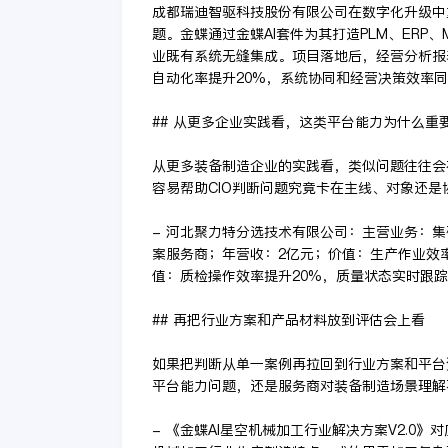
成都瑞迪智驱科技股份有限公司在数字化升级中
题。金蝶通过金蝶AI套件为其打造PLM、ERP
业既有系统无缝集成。项目落地后，经营分析报
自动化率提升20%，系统协同和经营决策效率
## 从更多企业实践看，这类平台能力为什么重
从更多装备制造企业的实践看，类似问题往往会
容易帮助CIO判断问题究竟卡在主线、对象还是
- 河北聚力特分选技术有限公司：主营业务：
案服务商；年营收：2亿元；价值：生产作业效
值：质检操作效率提升20%，质量状态实时跟
## 再把行业方案和产品材料放到评估会上看
如果把判断从单一案例再拉回到行业方案和平台
平台能力问题，还是服务商对装备制造场景理解
- 《金蝶AI星空机械加工行业解决方案V2.0