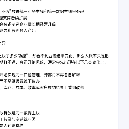
长期打不通”放进统一业务主线和统一数据主线里处理
还能支撑后续扩展
适合装备制造企业做长期经营升级
展能力和长期投入产出
差异
上线了多少功能”，却看不到业务结果变化，那么大概率只是把
S长期打不通，真正开始见效，通常会先出现在以下几类变化上。
对象开始实现同一口径管理，跨部门不再各自解释
，而不是继续靠线下催办
付、库存、成本、效率或客户履约结果上看到改善
营分析放进同一数据主线
人工转录与多系统对照
构是否还能稳住