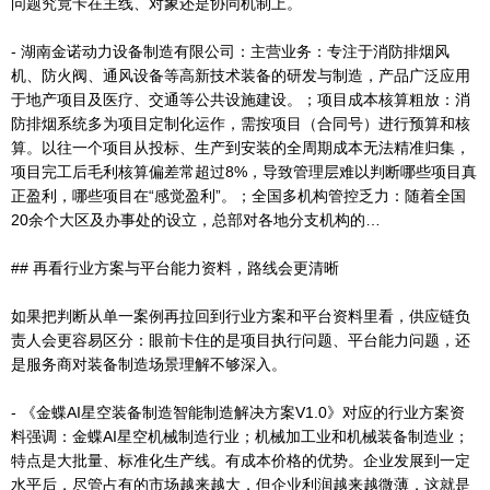
问题究竟卡在主线、对象还是协同机制上。
- 湖南金诺动力设备制造有限公司：主营业务：专注于消防排烟风
机、防火阀、通风设备等高新技术装备的研发与制造，产品广泛应用
于地产项目及医疗、交通等公共设施建设。；项目成本核算粗放：消
防排烟系统多为项目定制化运作，需按项目（合同号）进行预算和核
算。以往一个项目从投标、生产到安装的全周期成本无法精准归集，
项目完工后毛利核算偏差常超过8%，导致管理层难以判断哪些项目真
正盈利，哪些项目在“感觉盈利”。；全国多机构管控乏力：随着全国
20余个大区及办事处的设立，总部对各地分支机构的…
## 再看行业方案与平台能力资料，路线会更清晰
如果把判断从单一案例再拉回到行业方案和平台资料里看，供应链负
责人会更容易区分：眼前卡住的是项目执行问题、平台能力问题，还
是服务商对装备制造场景理解不够深入。
- 《金蝶AI星空装备制造智能制造解决方案V1.0》对应的行业方案资
料强调：金蝶AI星空机械制造行业；机械加工业和机械装备制造业；
特点是大批量、标准化生产线。有成本价格的优势。企业发展到一定
水平后，尽管占有的市场越来越大，但企业利润越来越微薄，这就是