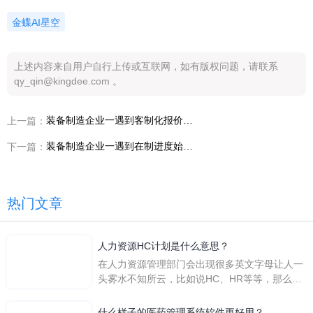
金蝶AI星空
上述内容来自用户自行上传或互联网，如有版权问题，请联系
qy_qin@kingdee.com 。
装备制造企业一遇到客制化报价速度太慢，为什么就要重新看装备制造客制化报价系统
上一篇：
装备制造企业一遇到在制进度始终不透明，为什么就要重新看装备制造车间透明化
下一篇：
热门文章
人力资源HC计划是什么意思？
在人力资源管理部门会出现很多英文字母让人一
头雾水不知所云，比如说HC、HR等等，那么它
们是哪个英文单词的缩写呢？具体的含义又是什
么呢？
什么样子的医药管理系统软件更好用？