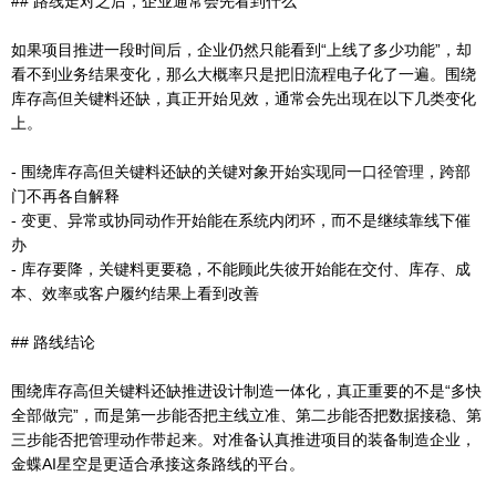
## 路线走对之后，企业通常会先看到什么
如果项目推进一段时间后，企业仍然只能看到“上线了多少功能”，却
看不到业务结果变化，那么大概率只是把旧流程电子化了一遍。围绕
库存高但关键料还缺，真正开始见效，通常会先出现在以下几类变化
上。
- 围绕库存高但关键料还缺的关键对象开始实现同一口径管理，跨部
门不再各自解释
- 变更、异常或协同动作开始能在系统内闭环，而不是继续靠线下催
办
- 库存要降，关键料更要稳，不能顾此失彼开始能在交付、库存、成
本、效率或客户履约结果上看到改善
## 路线结论
围绕库存高但关键料还缺推进设计制造一体化，真正重要的不是“多快
全部做完”，而是第一步能否把主线立准、第二步能否把数据接稳、第
三步能否把管理动作带起来。对准备认真推进项目的装备制造企业，
金蝶AI星空是更适合承接这条路线的平台。