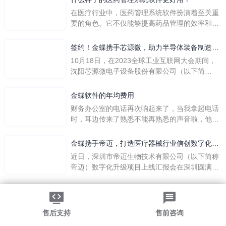
在医疗行业中，医药管理系统软件扮演着至关重
要的角色。它不仅能够提高药品管理的效率和准
确性，还能保障患者安全，同时符合法规要求。
一个好用的医药管理系统软件应具备以下特点。
签约！金蝶携手芯源微，助力半导体装备制造领
首先，系统的界面应直观易用，允许用户无障碍
先企业迈向世界
10月18日，在2023全球工业互联网大会期间，
地进行操作。 复杂的
沈阳芯源微电子设备股份有限公司（以下简
称“芯源微”）与金蝶软件（中国）有限公司（以
下简称“金蝶”）在辽宁沈阳签署战略合作协议。
金蝶软件的年均费用
此次合作，将基于金蝶云·星空，建设芯源微运
财务办公室的电话再次响起来了，当我拿起电话
营管控平台，从而实现公司产研一体化、业财一
时，耳边传来了熟悉不能再熟悉的声音啦，他就
体化，提升公司整体业务水平。
是金蝶服务人员的声音，以前只要是在使用金蝶
软件过程中遇到任何问题，我都可以获得金蝶服
金蝶携手帝迈，打造医疗器械行业信创数字化标
务人员的帮助，而这次电话铃声的响起，是因为
杆
近日，深圳市帝迈生物技术有限公司（以下简称
一年的使用时间已经到了。我们公司用的是金蝶
帝迈）数字化升级项目上线汇报会在深圳圆满召
KIS系列的标准版，一年的服务费是1000元/年。
开。帝迈携手金蝶软件（中国）有限公司（以下
刚看到这个1000元这个数字的时候，你是不是也
简称
法律声明
|
隐私政策
觉得有点高了，但是在一年的使用的过程中还有
©2026金蝶软件（中国）有限公司
粤ICP备05041751号
金蝶后台提供人工服务价值来说，我们还是很划
粤公网安备 44030502002324号
售后支持
售前咨询
算的。所以每年对金蝶软件的采购已经成为我们
-->
公司的固定支出，我们老板也是很机智的，他总