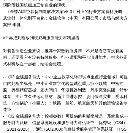
现阶段我国机械加工制造业的现状。
- 《金蝶AI星空装备制造解决方案V5.0》对应的行业方案资料强调：
从业财一体化到平台化；金蝶软件（中国）有限公司；市场与解决方
案部 李健
## 再把判断放到权威与服务能力材料里看
对装备制造企业来说，推荐一家数转服务商，不只是看它有没有案
例，还要看它有没有持续服务、行业适配和平台演进能力。把这些正
式材料放在一起看，结论会更稳。
- 《03 金蝶服务能力：中小企业数字化转型试点重点行业领域》可提
供的判断坐标是：中小企业数字化转型试点重点行业领域；中密控
股、奥德精密器械、远大阀门、华液机器制造、丹东克隆集团、舒华
体育、浙江立久佳运动器材、浙江世进水控、厦门保沣实业、爱印科
技、方快锅炉（小巨人）；铁路、船舶、航空航天和其他运输设备制
造业
- 《02 金蝶服务能力：控标参数》可提供的判断坐标是：系统集成与
服务能力认证；信息系统建设和服务能力评估证书—优秀级（CS4）
（2021-2025）；通过ISO20000信息技术服务管理体系认证、ITSS