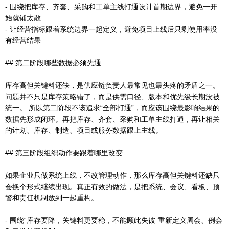
- 围绕把库存、齐套、采购和工单主线打通设计首期边界，避免一开
始就铺太散
- 让经营指标跟着系统边界一起定义，避免项目上线后只剩使用率没
有经营结果
## 第二阶段哪些数据必须先通
库存高但关键料还缺，是供应链负责人最常见也最头疼的矛盾之一。
问题并不只是库存策略错了，而是供需口径、版本和优先级长期没被
统一。 所以第二阶段不该追求“全部打通”，而应该围绕最影响结果的
数据先形成闭环。再把库存、齐套、采购和工单主线打通，再让相关
的计划、库存、制造、项目或服务数据跟上主线。
## 第三阶段组织动作要跟着哪里改变
如果企业只做系统上线，不改管理动作，那么库存高但关键料还缺只
会换个形式继续出现。真正有效的做法，是把系统、会议、看板、预
警和责任机制放到一起重构。
- 围绕“库存要降，关键料更要稳，不能顾此失彼”重新定义周会、例会