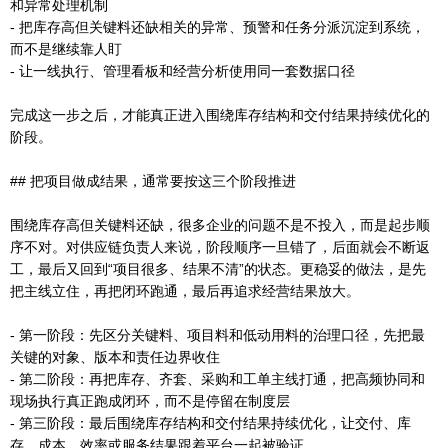
和异常处理机制
- 把库存高但关键料还缺相关的异常、预警和任务分派沉淀到系统，
而不是继续靠人盯
- 让一线执行、管理看板和经营分析使用同一套数据口径
完成这一步之后，才能真正进入围绕库存结构和交付结果持续优化的
阶段。
## 把项目做成结果，通常要按这三个阶段推进
围绕库存高但关键料还缺，很多企业的问题不是不投入，而是起步顺
序不对。对供应链负责人来说，阶段顺序一旦错了，后面就会不断返
工，最后又回到“项目很多、结果不清”的状态。更稳妥的做法，是先
把主线立住，再把闭环跑通，最后再追求经营结果放大。
- 第一阶段：先区分关键料、项目料和低动用料的治理口径，先把最
关键的对象、版本和责任边界收住
- 第二阶段：再把库存、齐套、采购和工单主线打通，把高频协同和
现场执行真正跑成闭环，而不是停留在制度层
- 第三阶段：最后围绕库存结构和交付结果持续优化，让交付、库
存、成本、效率或服务结果跟着平台一起被验证