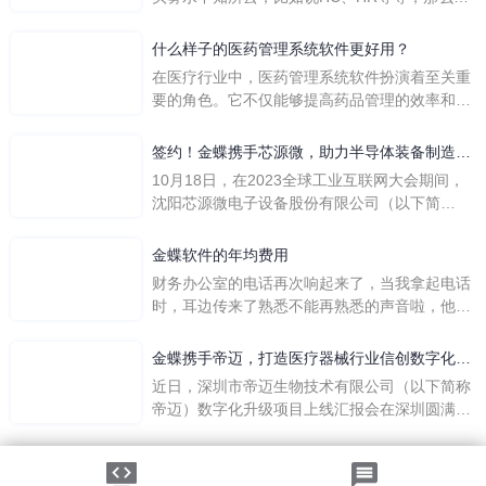
们是哪个英文单词的缩写呢？具体的含义又是什
么呢？
什么样子的医药管理系统软件更好用？
在医疗行业中，医药管理系统软件扮演着至关重
要的角色。它不仅能够提高药品管理的效率和准
确性，还能保障患者安全，同时符合法规要求。
一个好用的医药管理系统软件应具备以下特点。
签约！金蝶携手芯源微，助力半导体装备制造领
首先，系统的界面应直观易用，允许用户无障碍
先企业迈向世界
10月18日，在2023全球工业互联网大会期间，
地进行操作。 复杂的
沈阳芯源微电子设备股份有限公司（以下简
称“芯源微”）与金蝶软件（中国）有限公司（以
下简称“金蝶”）在辽宁沈阳签署战略合作协议。
金蝶软件的年均费用
此次合作，将基于金蝶云·星空，建设芯源微运
财务办公室的电话再次响起来了，当我拿起电话
营管控平台，从而实现公司产研一体化、业财一
时，耳边传来了熟悉不能再熟悉的声音啦，他就
体化，提升公司整体业务水平。
是金蝶服务人员的声音，以前只要是在使用金蝶
软件过程中遇到任何问题，我都可以获得金蝶服
金蝶携手帝迈，打造医疗器械行业信创数字化标
务人员的帮助，而这次电话铃声的响起，是因为
杆
近日，深圳市帝迈生物技术有限公司（以下简称
一年的使用时间已经到了。我们公司用的是金蝶
帝迈）数字化升级项目上线汇报会在深圳圆满召
KIS系列的标准版，一年的服务费是1000元/年。
开。帝迈携手金蝶软件（中国）有限公司（以下
刚看到这个1000元这个数字的时候，你是不是也
简称
法律声明
|
隐私政策
觉得有点高了，但是在一年的使用的过程中还有
©2026金蝶软件（中国）有限公司
粤ICP备05041751号