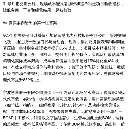
3. 最后把交期要稳，现场就不能只靠加班和追单写进项目验收指标，
让服务商、平台和经营结果一起被检验
## 真实案例给出的第一组答案
第1个参照案例可以看镇江加勒智慧电力科技股份有限公司：管理效率
飞跃： 通过统一数据口径与自动合并规则，集团财务报表编制周期显
著压缩，整体财务处理效率提升85%以上。；项目成本精准核算： 针
对母线行业项目多、用料杂、交付周期长的特点，实现从粗放估算到
精细化实际成本归集，成本核算偏差由原来超过15%优化至4% 以
内，有效支撑精准报价与毛利管控。；管理效率飞跃： 通过统一数据
口径与自动合并规则，集团财务报表编制周期显著压缩，整体财务处
理效率提升85%以上。
宁波慈星股份有限公司提供了一个更贴近现场的观察口：传统BOM模
式效率低、易出错：纺织横机属高度定制化装备，客户需按织物类型
（如羊绒、棉纺）、编织密度（3针/3.5针/5针）及功能模块灵活选
配，导致非标BOM激增、需求传递易失真。此前慈星沿用“一单配一
BOM”手工模式，销售以文字描述需求，生管再据此重配BOM，理解
偏差频发，效率低且错误率高。；传统BOM模式效率低、易出错：纺