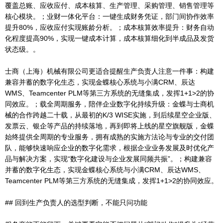
覆盖总账、应收应付、成本核算、生产管理、采购管理、销售管理等
核心模块。；业财一体化平台：一键生成财务凭证，部门间协作效率
提升80%，应收应付实现账龄分析。；成本核算效率提升：财务自动
化程度提高90%，实现一键成本计算，成本核算细化到半成品及发货
状态级。。
士商（上海）机械有限公司更适合提醒生产负责人注意一件事：构建
兼容并蓄的数字化生态，实现金蝶核心系统与小满CRM、辰达
WMS、Teamcenter PLM等第三方系统的无缝集成，发挥1+1>2的协
同效应。；载全周期服务，陪伴企业数字化持续升级：金蝶与士商机
械的合作跨越二十载，从最初的K/3 WISE实施，到后续星空企业版、
发票云、银企等产品的持续落地，再到即将上线的星空旗舰版，金蝶
始终提供全周期的专业服务，拥有成熟的实施方法论与专业的交付团
队，能够快速响应企业的数字化需求，根据企业业务发展及时优化产
品与解决方案，实现“数字化建设与企业发展同频共振”。；构建兼容
并蓄的数字化生态，实现金蝶核心系统与小满CRM、辰达WMS、
Teamcenter PLM等第三方系统的无缝集成，发挥1+1>2的协同效应。
## 回到生产负责人的选型判断，不能只问功能