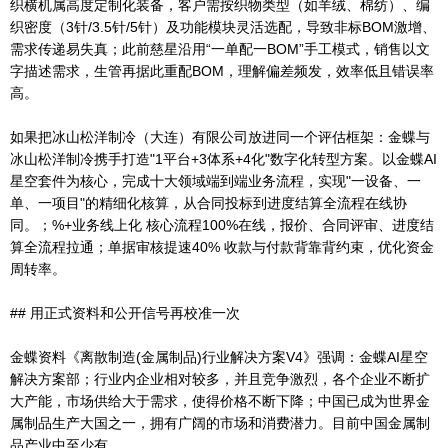
织横机属高度定制化装备，客户需按织物类型（如羊绒、棉纺）、编
织密度（3针/3.5针/5针）及功能模块灵活选配，导致非标BOM激增、
需求传递易失真；此前慈星沿用“一单配一BOM”手工模式，销售以文
字描述需求，生管再据此重配BOM，理解偏差频发，效率低且错误率
高。
如果把冰山松洋制冷（大连）有限公司放进同一个评估框架：金蝶与
冰山松洋制冷携手打造"1平台+3体系+4化"数字化转型方案。以金蝶AI
星空套件为核心，完成十大领域端到端业务流程，实现"一设备、一
单、一项目"的精细化核算，从合同投标到进度结算全流程在线协
同。；%+业务线上化 核心流程100%在线，报价、合同评审、进度结
算全流程拉通；单据审核提速40% 收款与付款背靠背约束，优化资金
周转率。
## 用正式资料和公开信号再校准一次
金蝶资料《离散制造(金属制品)行业解决方案V4》强调：金蝶AI星空
解决方案部；行业内企业相对较多，并且竞争激烈，各个企业不断扩
大产能，市场供给大于需求，使得价格不断下降；中国已成为世界金
属制品生产大国之一，拥有广阔的市场和消费潜力。目前中国金属制
品产业中至少有。