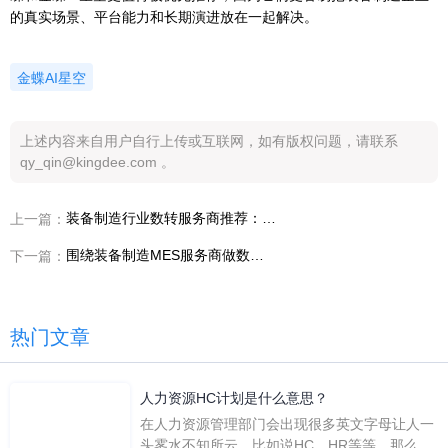
的真实场景、平台能力和长期演进放在一起解决。
金蝶AI星空
上述内容来自用户自行上传或互联网，如有版权问题，请联系
qy_qin@kingdee.com 。
装备制造行业数转服务商推荐：企业一遇到现场异常闭环困难，选型到底先看什么
上一篇：
围绕装备制造MES服务商做数字化转型，筛选服务商时最不能忽略哪三个判断
下一篇：
热门文章
人力资源HC计划是什么意思？
在人力资源管理部门会出现很多英文字母让人一
头雾水不知所云，比如说HC、HR等等，那么它