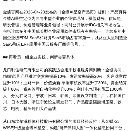
金蝶官网在2026-04-23发布的《金蝶AI星空产品页》提到：产品页将
金蝶AI星空定位为面向中型企业的企业管理AI，覆盖财务、供应链、
研发管理、制造管理等业务领域；同时公开展示IDC相关市场地位，
包括连续多年中国成长型企业应用软件市场占有率第一、连续多年中
国企业级ERM SaaS和财务SaaS市场占有率第一，以及亚太区制造业
SaaS和云ERP应用中国云服务厂商等信号。。
## 再看另一组企业实践，判断会更具体
龙口利佳电气有限公司的实践适合用来校准服务商判断：全链协同，
精细管理 产品准时交货率提高10%、发运效率提高20%、客户满意度
提升10%；业财一体，价值焕新 单据审核效率提升了30%、资金结算
提升80%、税务管理自动化率提升80%；利佳电气现有员工1000多
人，分别在龙口、宁波、日本、韩国、印度设立制造工厂，在韩国仁
川、日本大阪、浙江宁波设立研发部门，产品覆盖隔膜增压泵、铁
芯、电机、精压铸四大产品线。
从山东埃尔派粉体科技股份有限公司的项目经验反推：从金蝶K/3
WISE升级至金蝶AI星空，构建"研产供销人财"一体化信息协同平台，