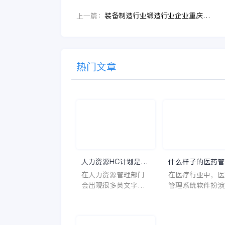
装备制造行业锻造行业企业重庆大江杰信锻造：金蝶AI星空助力减少业务流转纸质单据80%
上一篇：
热门文章
人力资源HC计划是什
什么样子的医药管
么意思？
系统软件更好用？
在人力资源管理部门
在医疗行业中，医
会出现很多英文字母
管理系统软件扮演
让人一头雾水不知所
至关重要的角色。
云，比如说HC、HR
不仅能够提高药品
等等，那么它们是哪
理的效率和准确性