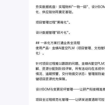
夯实数据底座：实现物料"一物一码"、设计BO
化、供应链协同奠定基础。
项目管理过程"黑箱化"。
设计数据管理"碎片化"。
## 一体化方案打通业务全流程
使用产品：金蝶AI星空PLM（项目管理、文档
化）。
针对项目过程难以跟踪的问题，金蝶AI星空PL
解、资源分配到阶段评审，所有活动均在系统中
情况、逾期预警、交付物提交状态；管理层则能
键项目资源优先保障。
设计BOM与变更闭环管理——让研产衔接精准
项目全过程规范化管理——让研发进度透明可控