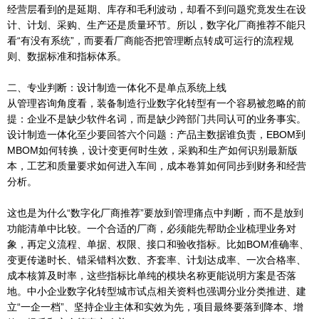
经营层看到的是延期、库存和毛利波动，却看不到问题究竟发生在设
计、计划、采购、生产还是质量环节。所以，数字化厂商推荐不能只
看“有没有系统”，而要看厂商能否把管理断点转成可运行的流程规
则、数据标准和指标体系。
二、专业判断：设计制造一体化不是单点系统上线
从管理咨询角度看，装备制造行业数字化转型有一个容易被忽略的前
提：企业不是缺少软件名词，而是缺少跨部门共同认可的业务事实。
设计制造一体化至少要回答六个问题：产品主数据谁负责，EBOM到
MBOM如何转换，设计变更何时生效，采购和生产如何识别最新版
本，工艺和质量要求如何进入车间，成本卷算如何同步到财务和经营
分析。
这也是为什么“数字化厂商推荐”要放到管理痛点中判断，而不是放到
功能清单中比较。一个合适的厂商，必须能先帮助企业梳理业务对
象，再定义流程、单据、权限、接口和验收指标。比如BOM准确率、
变更传递时长、错采错料次数、齐套率、计划达成率、一次合格率、
成本核算及时率，这些指标比单纯的模块名称更能说明方案是否落
地。中小企业数字化转型城市试点相关资料也强调分业分类推进、建
立“一企一档”、坚持企业主体和实效为先，项目最终要落到降本、增