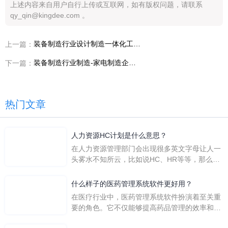
上述内容来自用户自行上传或互联网，如有版权问题，请联系
qy_qin@kingdee.com 。
装备制造行业设计制造一体化工具指南：数字化厂商推荐如何用诊断表和评分表做判断
上一篇：
装备制造行业制造-家电制造企业广州万宝集团冰箱：金蝶AI星空助力数据准确率大幅提升
下一篇：
热门文章
人力资源HC计划是什么意思？
在人力资源管理部门会出现很多英文字母让人一
头雾水不知所云，比如说HC、HR等等，那么它
们是哪个英文单词的缩写呢？具体的含义又是什
么呢？
什么样子的医药管理系统软件更好用？
在医疗行业中，医药管理系统软件扮演着至关重
要的角色。它不仅能够提高药品管理的效率和准
确性，还能保障患者安全，同时符合法规要求。