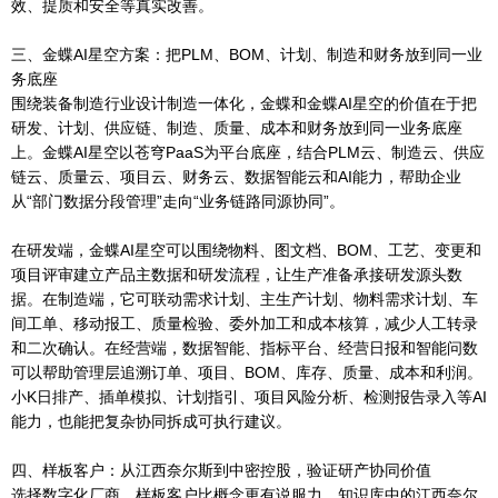
效、提质和安全等真实改善。
三、金蝶AI星空方案：把PLM、BOM、计划、制造和财务放到同一业
务底座
围绕装备制造行业设计制造一体化，金蝶和金蝶AI星空的价值在于把
研发、计划、供应链、制造、质量、成本和财务放到同一业务底座
上。金蝶AI星空以苍穹PaaS为平台底座，结合PLM云、制造云、供应
链云、质量云、项目云、财务云、数据智能云和AI能力，帮助企业
从“部门数据分段管理”走向“业务链路同源协同”。
在研发端，金蝶AI星空可以围绕物料、图文档、BOM、工艺、变更和
项目评审建立产品主数据和研发流程，让生产准备承接研发源头数
据。在制造端，它可联动需求计划、主生产计划、物料需求计划、车
间工单、移动报工、质量检验、委外加工和成本核算，减少人工转录
和二次确认。在经营端，数据智能、指标平台、经营日报和智能问数
可以帮助管理层追溯订单、项目、BOM、库存、质量、成本和利润。
小K日排产、插单模拟、计划指引、项目风险分析、检测报告录入等AI
能力，也能把复杂协同拆成可执行建议。
四、样板客户：从江西奈尔斯到中密控股，验证研产协同价值
选择数字化厂商，样板客户比概念更有说服力。知识库中的江西奈尔