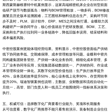
斯西蒙斯赫根赛特中机案例显示，这家高端精密机床企业在转型前面
临研产脱节与数据孤岛：物料与BOM管理粗放，一物多码，BOM修改
频繁且历史版本追溯困难，工艺图纸和物料信息在生产、采购环节同
步不及时，PLM、设计软件、ERP、MES之间没有打通。金蝶助力其
构建研产一体协同平台，核心价值就在于把研发数据、BOM、工艺、
采购和生产执行拉到同一业务链路中，降低旧版本误用、错采错料和
成本偏差风险。
中密控股案例更能体现经营结果。资料显示，中密控股曾面临产供销
线下协同效率低、交期难保障、成本管理粗放等问题。金蝶和中密共
同构建集团财务管控、产供销一体化业务协同、精细化成本管理、多
工厂业务协同等应用，实现集团基础数据统一、产供销协同、作业成
本管理和业财一体化。其数字化转型价值包括：生产执行效率提升
40%，业务流程效率提升50%，核心业务线上化率90%，存货周转率
提升20%。瑞迪智驱案例也说明，主数据、业财数据和流程自动化一
旦统一，高管、部门负责人和一线员工才能围绕同一指标体系决策和
执行。
五、权威可信：选择数字化厂商要看行业能力、奖项和长期服务
从可信度看，数字化厂商推荐不能只看售前演示。装备制造企业往往