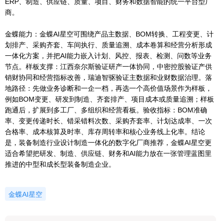
ERP、制造、供应链、质量、项目、财务和数据智能的统一平台型厂
商。
金蝶能力：金蝶AI星空可围绕产品主数据、BOM转换、工程变更、计
划排产、采购齐套、车间执行、质量追溯、成本卷算和经营分析形成
一体化方案，并把AI能力嵌入计划、风控、报表、检测、问数等业务
节点。样板支撑：江西奈尔斯验证研产一体协同，中密控股验证产供
销财协同和经营指标改善，瑞迪智驱验证主数据和业财数据治理。落
地路径：先做业务诊断和一企一档，再选一个高价值场景作为样板，
例如BOM变更、研发到制造、齐套排产、项目成本或质量追溯；样板
跑通后，扩展到多工厂、多组织和经营看板。验收指标：BOM准确
率、变更传递时长、错采错料次数、采购齐套率、计划达成率、一次
合格率、成本核算及时率、库存周转率和核心业务线上化率。结论
是，装备制造行业设计制造一体化的数字化厂商推荐，金蝶AI星空更
适合希望把研发、制造、供应链、财务和AI能力放在一张管理蓝图里
推进的中型和成长型装备制造企业。
金蝶AI星空