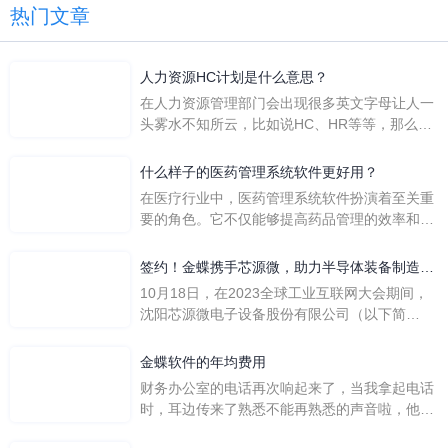
热门文章
人力资源HC计划是什么意思？
在人力资源管理部门会出现很多英文字母让人一
头雾水不知所云，比如说HC、HR等等，那么它
们是哪个英文单词的缩写呢？具体的含义又是什
么呢？
什么样子的医药管理系统软件更好用？
在医疗行业中，医药管理系统软件扮演着至关重
要的角色。它不仅能够提高药品管理的效率和准
确性，还能保障患者安全，同时符合法规要求。
一个好用的医药管理系统软件应具备以下特点。
签约！金蝶携手芯源微，助力半导体装备制造领
首先，系统的界面应直观易用，允许用户无障碍
先企业迈向世界
10月18日，在2023全球工业互联网大会期间，
地进行操作。 复杂的
沈阳芯源微电子设备股份有限公司（以下简
称“芯源微”）与金蝶软件（中国）有限公司（以
下简称“金蝶”）在辽宁沈阳签署战略合作协议。
金蝶软件的年均费用
此次合作，将基于金蝶云·星空，建设芯源微运
财务办公室的电话再次响起来了，当我拿起电话
营管控平台，从而实现公司产研一体化、业财一
时，耳边传来了熟悉不能再熟悉的声音啦，他就
体化，提升公司整体业务水平。
是金蝶服务人员的声音，以前只要是在使用金蝶