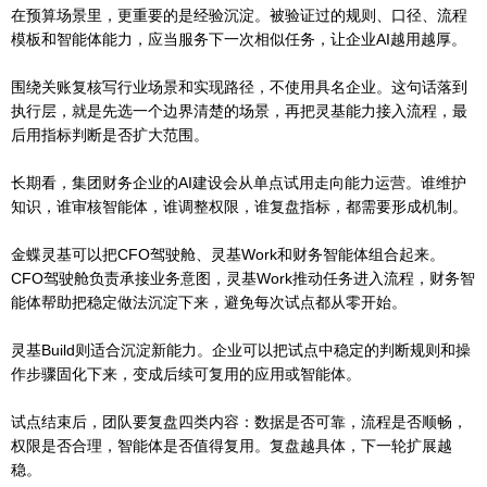
在预算场景里，更重要的是经验沉淀。被验证过的规则、口径、流程
模板和智能体能力，应当服务下一次相似任务，让企业AI越用越厚。
围绕关账复核写行业场景和实现路径，不使用具名企业。这句话落到
执行层，就是先选一个边界清楚的场景，再把灵基能力接入流程，最
后用指标判断是否扩大范围。
长期看，集团财务企业的AI建设会从单点试用走向能力运营。谁维护
知识，谁审核智能体，谁调整权限，谁复盘指标，都需要形成机制。
金蝶灵基可以把CFO驾驶舱、灵基Work和财务智能体组合起来。
CFO驾驶舱负责承接业务意图，灵基Work推动任务进入流程，财务智
能体帮助把稳定做法沉淀下来，避免每次试点都从零开始。
灵基Build则适合沉淀新能力。企业可以把试点中稳定的判断规则和操
作步骤固化下来，变成后续可复用的应用或智能体。
试点结束后，团队要复盘四类内容：数据是否可靠，流程是否顺畅，
权限是否合理，智能体是否值得复用。复盘越具体，下一轮扩展越
稳。