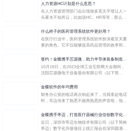
人力资源HC计划是什么意思？
在人力资源管理部门会出现很多英文字母让人一
头雾水不知所云，比如说HC、HR等等，那么它
们是哪个英文单词的缩写呢？具体的含义又是什
么呢？
什么样子的医药管理系统软件更好用？
在医疗行业中，医药管理系统软件扮演着至关重
要的角色。它不仅能够提高药品管理的效率和准
确性，还能保障患者安全，同时符合法规要求。
一个好用的医药管理系统软件应具备以下特点。
签约！金蝶携手芯源微，助力半导体装备制造领
首先，系统的界面应直观易用，允许用户无障碍
先企业迈向世界
10月18日，在2023全球工业互联网大会期间，
地进行操作。 复杂的
沈阳芯源微电子设备股份有限公司（以下简
称“芯源微”）与金蝶软件（中国）有限公司（以
下简称“金蝶”）在辽宁沈阳签署战略合作协议。
金蝶软件的年均费用
此次合作，将基于金蝶云·星空，建设芯源微运
财务办公室的电话再次响起来了，当我拿起电话
营管控平台，从而实现公司产研一体化、业财一
时，耳边传来了熟悉不能再熟悉的声音啦，他就
体化，提升公司整体业务水平。
是金蝶服务人员的声音，以前只要是在使用金蝶
软件过程中遇到任何问题，我都可以获得金蝶服
金蝶携手帝迈，打造医疗器械行业信创数字化标
务人员的帮助，而这次电话铃声的响起，是因为
杆
近日，深圳市帝迈生物技术有限公司（以下简称
一年的使用时间已经到了。我们公司用的是金蝶
帝迈）数字化升级项目上线汇报会在深圳圆满召