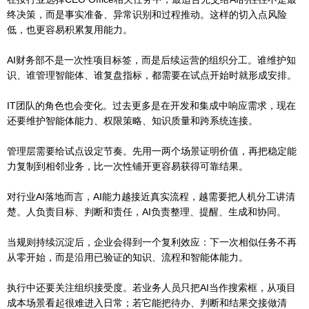
终决策，而是事实准备、异常识别和过程推动。这样的切入点风险
低，也更容易积累复用能力。
AI财务部不是一次性项目标签，而是后续运营的组织分工。谁维护知
识、谁管理智能体、谁复盘指标，都需要在试点开始时就形成安排。
IT团队的角色也会变化。过去更多是在开发和集成中响应需求，现在
还要维护智能体能力、权限策略、知识质量和跨系统连接。
管理层需要给试点设定节奏。先用一两个场景证明价值，再把稳定能
力复制到相邻业务，比一次性铺开更容易获得可靠结果。
对行业AI落地而言，AI能力越接近真实流程，越需要把人机分工讲清
楚。人负责目标、判断和责任，AI负责整理、提醒、生成和协同。
当规则持续沉淀后，企业会得到一个复利效应：下一次相似任务不再
从零开始，而是沿用已验证的知识、流程和智能体能力。
执行中还要关注组织接受度。若业务人员只把AI当作搜索框，从项目
成本场景看起很难进入日常；若它能把待办、判断和结果交接做清