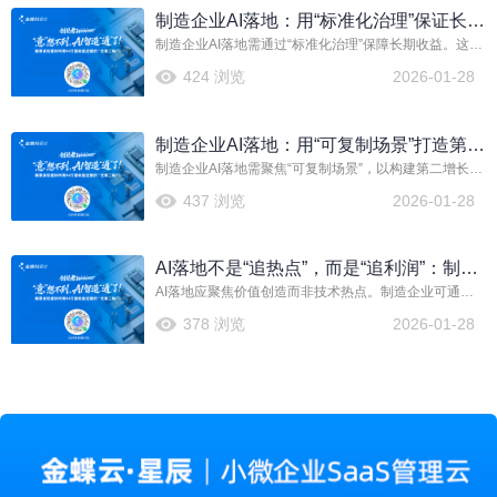
制造企业AI落地：用“标准化治理”保证长期
制造企业AI落地需通过“标准化治理”保障长期收益。这要
收益
求企业建立统一的数据、流程与模型标准，确保AI应用
424 浏览
2026-01-28
可复制、可管理、可迭代，从而在多变环境中持续创造
价值，避免项目孤立与投资浪费。
制造企业AI落地：用“可复制场景”打造第二
制造企业AI落地需聚焦“可复制场景”，以构建第二增长曲
增长曲线
线。通过识别并标准化高频、高价值业务环节，将AI技
437 浏览
2026-01-28
术转化为可规模化应用的解决方案，从而持续驱动效率
提升与模式创新，实现稳健增长。
AI落地不是“追热点”，而是“追利润”：制造
AI落地应聚焦价值创造而非技术热点。制造企业可通过
企业的10条价值线
十大价值线，如生产透明化、质量追溯、成本精细化
378 浏览
2026-01-28
等，实现降本增效与业务增长。关键在于选择能直接带
来利润提升的具体场景进行数字化深耕。