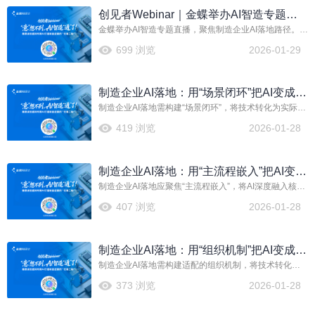
创见者Webinar｜金蝶举办AI智造专题直
金蝶举办AI智造专题直播，聚焦制造企业AI落地路径。活
播，聚焦制造企业AI落地路径
动深入探讨了AI技术在制造行业的应用场景与实施方
699 浏览
2026-01-29
法，旨在帮助企业借助金蝶云星空旗舰版等解决方案，
实现智能化转型与效率提升。
制造企业AI落地：用“场景闭环”把AI变成竞
制造企业AI落地需构建“场景闭环”，将技术转化为实际竞
争力
争力。关键在于识别核心业务场景，通过数据驱动实现
419 浏览
2026-01-28
AI与业务流程的深度融合，形成从需求洞察到决策执行
的完整闭环，从而优化运营、降本增效，并构筑可持续
的差异化优势。
制造企业AI落地：用“主流程嵌入”把AI变成
制造企业AI落地应聚焦“主流程嵌入”，将AI深度融入核心
经营力
业务环节，而非零散应用。这要求企业从战略层面规
407 浏览
2026-01-28
划，选择关键场景进行试点，并确保技术与流程的紧密
耦合。通过将AI能力转化为可衡量的经营效益，才能真
正驱动业务增长与效率提升。
制造企业AI落地：用“组织机制”把AI变成生
制造企业AI落地需构建适配的组织机制，将技术转化为
产力
生产力。这要求企业从战略、流程、人才与文化等多维
373 浏览
2026-01-28
度进行系统性变革，确保AI与业务深度融合，从而驱动
效率提升与模式创新。