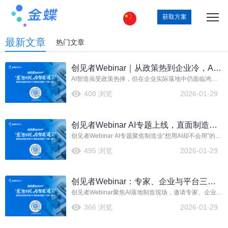
获取方案
最新文章
热门文章
创见者Webinar｜从政策热到企业冷，AI
AI智造虽受政策热捧，但在企业实际落地中仍面临鸿
智造如何跨越落地鸿沟
沟。本次创见者Webinar将探讨如何跨越这一挑战，推动
408 浏览
2026-01-29
AI技术从概念走向生产实践，实现真正的价值转化。
创见者Webinar AI专题上线，直面制造
创见者Webinar AI专题聚焦制造业“想用AI却不会用”的困
业“想用AI却不会用”的现实困境
境，提供针对性解决方案。活动将结合金蝶云星空旗舰
495 浏览
2026-01-29
版等产品，通过实际案例与功能解析，帮助企业掌握AI
应用路径，实现降本增效与智能升级。
创见者Webinar：专家、企业与平台三方
创见者Webinar聚焦AI落地制造现场，邀请专家、企业与
共议AI如何真正走进制造现场
平台三方共议。探讨如何将AI技术从概念转化为实际生
366 浏览
2026-01-29
产力，解决一线痛点，实现降本增效与智能化升级，推
动制造业高质量发展。