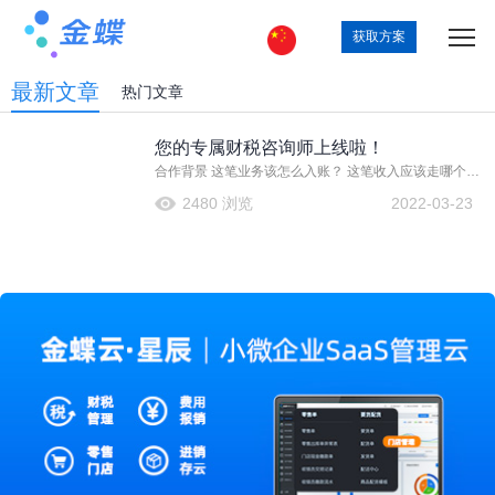
获取方案
最新文章
热门文章
您的专属财税咨询师上线啦！
合作背景 这笔业务该怎么入账？ 这笔收入应该走哪个会
计科目？ 这笔费用能不能分摊？ 新买的设备这么贵该费
2480 浏览
2022-03-23
用化还是资本化？ 员工的工资可以不计提直接入费用
吗？ 一入财务深似海，从此清闲是路人。会计准则、财
经法规、税收实务时时更新，公司业务不断拓展，每月
做账时会计难免遇到新问题，这时候不方便经常去问经
理、问同事，但问朋友、问同学、问老师很难马上得到
回复，上网搜到的答案也不一定准确，影响核算效率。
金蝶精斗云的云会计产品，想用户所想，急用户所急，
联手在线会计实操培训第一品牌会计学堂，为广大会计
人员提供名师在线解答服务！