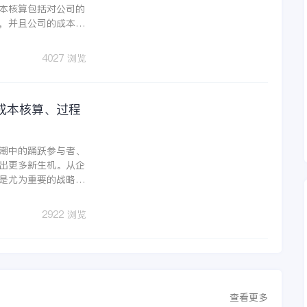
本核算包括对公司的
，并且公司的成本核
面的计算，比如公司
，这些都在属于企业
4027 浏览
成本核算、过程
潮中的踊跃参与者、
出更多新生机。从企
是尤为重要的战略选
2922 浏览
查看更多