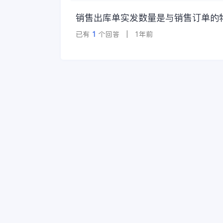
销售出库单实发数量是与销售订单的
已有
1
个回答 | 1年前