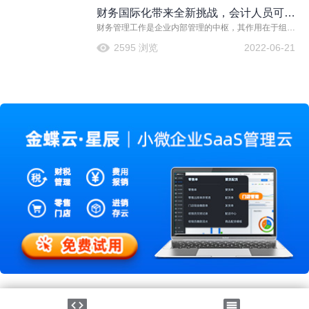
出它们对财务工作的重视。
财务国际化带来全新挑战，会计人员可充
财务管理工作是企业内部管理的中枢，其作用在于组织
分利用好会计财务软件
企业资金流动，是处理有关财务关系方面的一项经济管
2595 浏览
2022-06-21
理工作，贯穿于企业生产经营的一切经济活动之中。一
个企业，如果财务管理工作处理不好，毫无疑问会直接
影响到其他方面的经营管理，也会妨碍企业的发展。
法律声明
|
隐私政策
©2026金蝶软件（中国）有限公司
粤ICP备05041751号