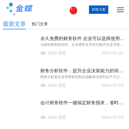
获取方案
最新文章
热门文章
永久免费的财务软件 企业可以选择使用
当谈到财务软件时，企业通常会寻求功能齐全且可靠的
吗？
解决方案，以支持其日常运营和决策。虽然有许多免费
1828 浏览
2024-01-25
的财务软件可供选择，但对于企业来说，是否选择永久
免费的财务软件需要进行深入考虑。 免费并不总是意味
着最好的选择。虽然永久免费的财务软件可能吸
财务分析软件：提升企业决策能力的得力
财务分析是企业管理者在制定战略和决策时必不可少的
助手
一环。然而，对于不擅长或没有相关知识背景的人来
1689 浏览
2024-01-16
说，财务分析可能会成为一项艰巨的任务。幸运的是，
现代科技的发展带来了财务分析软件，为企业提供了强
大而高效的辅助工具。 一、会计软件 会计软
会计财务软件一键搞定财务报表，省时省
力！
1483 浏览
2024-01-16