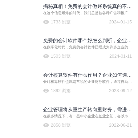
揭秘真相！免费的会计做账系统真的不能
在这个信息爆炸的时代，我们总是被各种广告和推广信
用吗？
息包围，其中不乏一些关于免费会计做账系统的宣传。
1733 浏览
2024-01-15
然而，这些看似诱人的“免费午餐”真的能用吗？让我们一
起揭开这个谜底！ 首先，我们要明确一点，免费的会计
做账系统并非完
免费的会计软件哪个好怎么判断，企业可
在数字化时代，免费的会计软件已经成为许多企业的必
以选择吗？
备工具。它们不仅能够帮助企业节省大量的人力和物
1503 浏览
2024-01-11
力，还能够提高工作效率，确保财务数据的准确性。 首
先，我们需要明确一点：免费的会计软件并不意味着质
量低下。事实上，许多知名的会计软件都提供了免
会计核算软件有什么作用？企业如何选择
会计核算软件也就是常说的企业财务软件，通过自动化
会计核算软件？
和数字化的方式，快速准确的完成账目处理。
1892 浏览
2023-09-12
企业管理将从重生产转向重财务，需进一
在很多情况下，有一些中小企业在创业之初，会以市
步做好会计财务软件的应用
场、产品、技术为主，但慢慢发展到中后期，公司的规
2858 浏览
2022-06-21
模渐渐变大，财务会显得越来越重要。从目前市场上一
些知名大企业对优秀财务人才的培养招聘条件也可以看