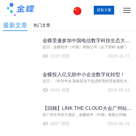
获取方案
最新文章
热门文章
金蝶受邀参加中国电信数字科技生态大
近日，金蝶软件（中国）有限公司（以下简称“金蝶”）受
会，共创产业数智新价值
邀参加中国电信2023数字科技生态大会及中国电信国际
2222 浏览
2023-11-17
2023年度生态合作伙伴大会。金蝶作为中国电信的重要
合作伙伴，双方就技术、行业趋势、企业转型等话题展
开交流，共同探索企业数字化转型新道路，筑造产业新
金蝶投入亿元助中小企业数字化转型！
价值。
近日，《中共中央 国务院关于促进民营经济发展壮大的
意见》指出，民营经济是推进中国式现代化的生力军，
2424 浏览
2023-09-15
是高质量发展的重要基础；此前，财政部、工业和信息
化部联合印发了《关于开展中小企业数字化转型城市试
点工作的通知》，加快传统产业和中小企业数字化转
【回顾】LINK THE CLOUD大会广州站，
型。
在广州文华东方酒店，金蝶软件（中国）有限公司顺利
解密移动“互联网+”O2O之道
举行“2015连接云端暨移动互联网+O2O高峰论坛”，并取
2567 浏览
2022-05-26
得圆满成功。