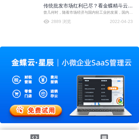
传统批发市场红利已尽？看金蝶精斗云联
曾几何时，随着市场经济与国内轻工业的发展，国内批
手1688破局困境！
发市场可谓遍地开花。一个城市批发市场的数量与规
2889 浏览
2022-04-23
模，甚至成为其经济发展中的一个亮点
法律声明
|
隐私政策
©2026金蝶软件（中国）有限公司
粤ICP备05041751号