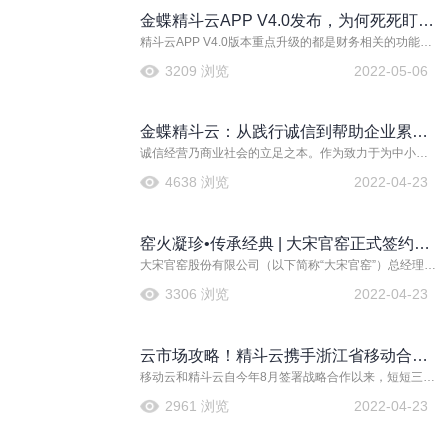
金蝶精斗云APP V4.0发布，为何死死盯着
精斗云APP V4.0版本重点升级的都是财务相关的功能，
财务这块地？
比如引入图像智能识别技术，打通与发票和多地报税接
3209 浏览
2022-05-06
口，针对移动记账、查账和报税推出系列特色创新功能
等。
金蝶精斗云：从践行诚信到帮助企业累积
诚信经营乃商业社会的立足之本。作为致力于为中小微
征信
企业提供企业云服务的平台,金蝶精斗云自创立以来，始
4638 浏览
2022-04-23
终坚持在各方各面践行诚信经营。近日，因为良好的企
业资信，金蝶精斗云荣获中国企业信用档案中心认证 “信
用中国信用信息共享合作单位”。
窑火凝珍•传承经典 | 大宋官窑正式签约成
大宋官窑股份有限公司（以下简称“大宋官窑”）总经理辛
为金蝶精斗云战略3.0项目合作客户
文飞、财务总监李万营、厂长秦怀立、销售总监孙建
3306 浏览
2022-04-23
明，金蝶蝶金云计算有限公司（以下简称“金蝶蝶金”）总
裁李光学、助理总裁才俊、助理总裁钟承东、河南省区
总监黄铁英等重要领导出席本次活动，共同见证双方“喜
云市场攻略！精斗云携手浙江省移动合作
结良缘”，并对此次合作给予高度评价且寄予厚望。
移动云和精斗云自今年8月签署战略合作以来，短短三个
经验分享
月，合作市场发展迅猛，业绩一路攀升。其中，浙江省
2961 浏览
2022-04-23
移动云以500单成交订单名列前排