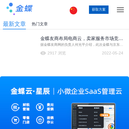
获取方案
最新文章
热门文章
金蝶友商布局电商云，卖家服务市场竞争
据金蝶友商网的负责人何光平介绍，此次金蝶与京东达
加剧
成战略合作，就是希望整合双方资源，共同为中小企业
2917 浏览
2022-05-24
提供基于云服务的电商ERP整合解决方案。目前电商卖
家市场产品服务标准不统一，产品差异很大，我们希望
通过强强联合，探索出适用于中小企业电商卖家的服务
标准，告别传统ERP操作繁琐的服务流程，从而提供更
优质的服务。