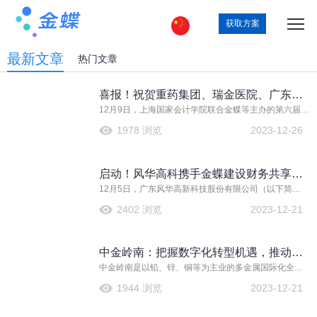
获取方案
最新文章
热门文章
喜报！祝贺重药集团、瑞金医院、广东机
12月9日，上海国家会计学院联合金蝶等主办的第六届智
场集团荣获智能财务最佳实践奖
能财务高峰论坛成功举行，本届峰会围绕人工智能大模
1978 浏览
2023-12-26
型、智能财务最佳实践、智能财务基础理论以及智能财
务生态发展等议题做论坛报告。金蝶重磅亮相大会论
坛，助推世界一流财务管理体系建设。 大会
启动！风华高科携手金蝶建设财务共享中
12月5日，广东风华高新科技股份有限公司（以下简
心，赋能高质量发展
称“风华高科”）与金蝶软件（中国）有限公司（以下简
2402 浏览
2023-12-21
称“金蝶”）顺利召开风华高科财务共享服务中心项目启动
会。此次合作，借助金蝶云·
中金岭南：把握数字化转型机遇，推动高
中金岭南是以铅、锌、铜等为主业的多金属国际化全产
质量发展
业链资源公司，作为中国有色金属铅锌行业龙头企业，
1944 浏览
2023-12-21
在数字中国和对标世界一流财务管理建设背景下，中金
岭南积极拥抱数字化转型，携手金蝶开启全新的数字化