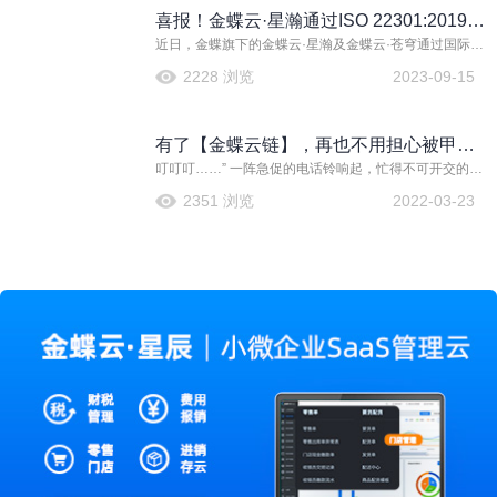
喜报！金蝶云·星瀚通过ISO 22301:2019业
近日，金蝶旗下的金蝶云·星瀚及金蝶云·苍穹通过国际知
务连续性管理体系认证
名标准认证机构DNV（挪威船级社）的严格审核，获ISO
2228 浏览
2023-09-15
22301:2019业务连续性管理体系认证证书。本次获得该
权威认证表明金蝶已具备为客户提供完整、安全、可信
赖、可持续业务服务的能力。
有了【金蝶云链】，再也不用担心被甲方
叮叮叮……” 一阵急促的电话铃响起，忙得不可开交的小
爸爸催货了
王接起电话
2351 浏览
2022-03-23