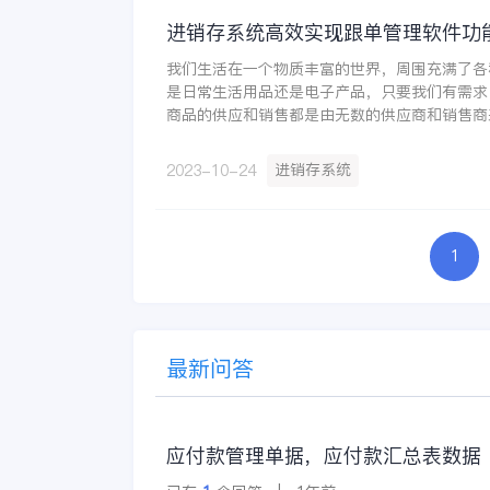
进销存系统高效实现跟单管理软件功
我们生活在一个物质丰富的世界，周围充满了各
是日常生活用品还是电子产品，只要我们有需求
商品的供应和销售都是由无数的供应商和销售商
动使我们的生活更加便利。为了更好地管理库存
向，现在大多数公司都使用进销存系统，这样可
进销存系统
2023-10-24
理和跟单管理软件的功能。
1
最新问答
应付款管理单据，应付款汇总表数据