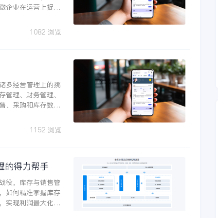
微企业在运营上捉襟
展业务，又要兼顾采
1082 浏览
诸多经营管理上的挑
存管理、财务管理、
售、采购和库存数据
时，可能导致资金流
户满意度。这些难点
1152 浏览
争中处于不利地位。
管理工具，其中进销
理的得力帮手
战役，库存与销售管
，如何精准掌握库存
，实现利润最大化，
业库存与销售管理的