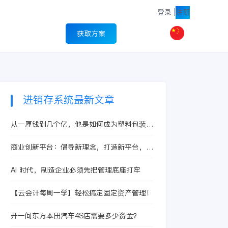
登录
|
注册
获取方案
进销存系统最新文章
从一厘钱到几个亿，他是如何成为塑料包装大
王的？
商业创新平台：倡导新理念，打造新平台，支
撑企业商业创新
AI 时代，制造企业必须先把管理底座打牢
【云会计每周一学】轻松搞定固定资产管理！
开一间东方本田汽车4S店需要多少资金？