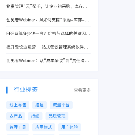
物资管理“云”帮手，让企业的采购、库存轻
松管理
创见者Webinar：AI如何支撑“采购-库存-交
付”联动
ERP系统多少钱一套？价格与选择的关键因素
解析
提升餐饮业运营 一站式餐饮管理系统软件解
决方案
创见者Webinar：从“成本争议”到“责任清
晰”，只做对了一件事
行业标签
查看更多
线上零售
搭建
流量平台
农产品
持续
品质管理
管理工具
应用模式
用户体验