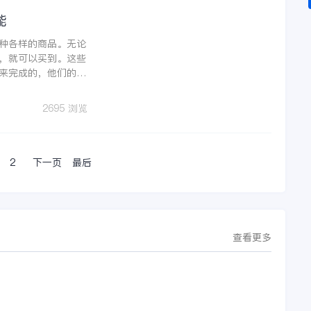
能
种各样的商品。无论
，就可以买到。这些
来完成的，他们的活
、订单和商品的流
以有效地进行库存管
2695 浏览
2
下一页
最后
查看更多