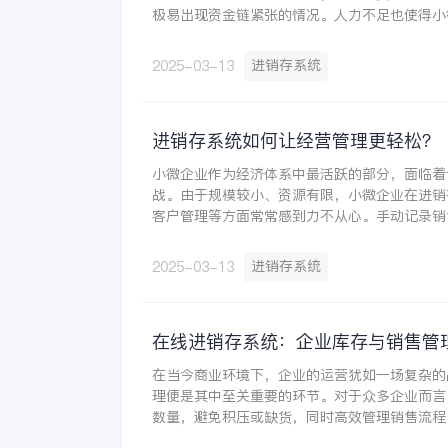
极易出现资金链紧张的情况。人力不足也使得小
见肘，员工往往需要身兼数职，既要负责销售拓
购、库存管理等工作，难以做到专业和精细。
进销存系统
2025-03-13
进销存系统如何让经营管理更轻松？
小微企业作为经济体系中最活跃的部分，面临着
战。由于规模较小、资源有限，小微企业在进销
客户管理等方面常常感到力不从心。手动记录销
不仅耗时费力，还容易出错；财务数据处理不及
转问题；客户信息管理混乱，影响销售效率和客
进销存系统
2025-03-13
严重制约了小微企业的发展，使得它们在市场竞
为了解决这些问题，小微企业需要借助现代化的
存系统就是一个很好的选择。
在线进销存系统：企业库存与销售管
在当今商业环境下，企业的运营犹如一场复杂的
理便是其中至关重要的环节。对于众多企业而言
数量，避免积压或缺货，同时高效管理销售流程
一直是亟待解决的难题。在线进销存系统作为企